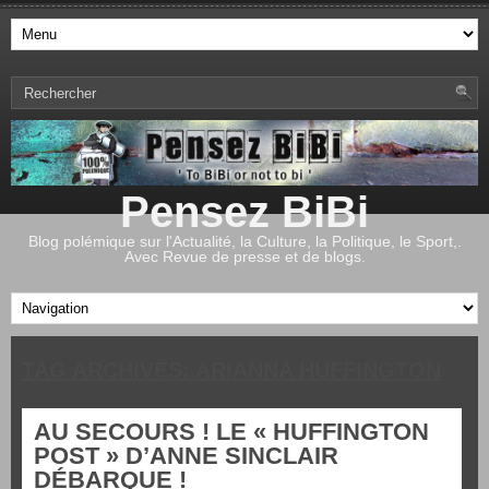
Pensez BiBi
Blog polémique sur l'Actualité, la Culture, la Politique, le Sport,.
Avec Revue de presse et de blogs.
TAG ARCHIVES:
ARIANNA HUFFINGTON
AU SECOURS ! LE « HUFFINGTON
POST » D’ANNE SINCLAIR
DÉBARQUE !