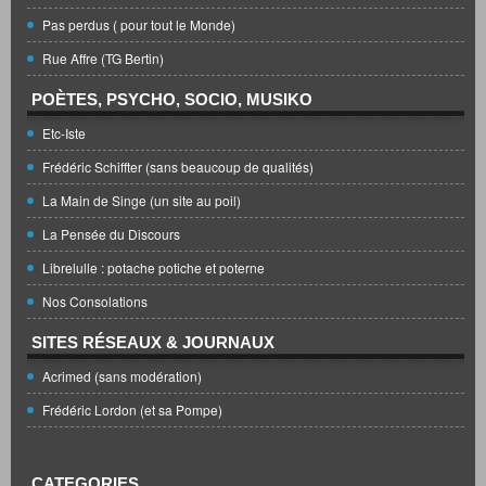
Pas perdus ( pour tout le Monde)
Rue Affre (TG Bertin)
POÈTES, PSYCHO, SOCIO, MUSIKO
Etc-Iste
Frédéric Schiffter (sans beaucoup de qualités)
La Main de Singe (un site au poil)
La Pensée du Discours
Librelulle : potache potiche et poterne
Nos Consolations
SITES RÉSEAUX & JOURNAUX
Acrimed (sans modération)
Frédéric Lordon (et sa Pompe)
CATEGORIES