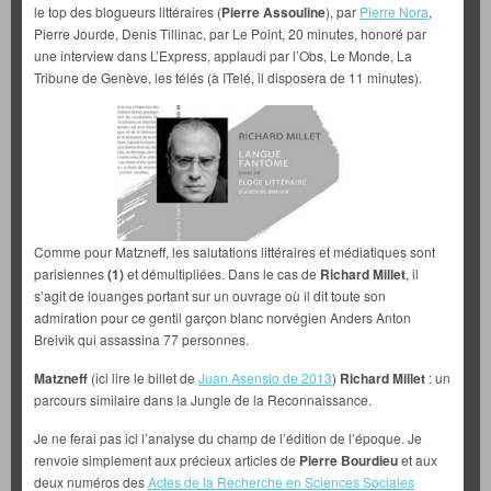
le top des blogueurs littéraires (
Pierre Assouline
), par
Pierre Nora
,
Pierre Jourde, Denis Tillinac, par Le Point, 20 minutes, honoré par
une interview dans L’Express, applaudi par l’Obs, Le Monde, La
Tribune de Genève, les télés (à ITelé, il disposera de 11 minutes).
Comme pour Matzneff, les salutations littéraires et médiatiques sont
parisiennes
(1)
et démultipliées. Dans le cas de
Richard Millet
, il
s’agit de louanges portant sur un ouvrage où il dit toute son
admiration pour ce gentil garçon blanc norvégien Anders Anton
Breivik qui assassina 77 personnes.
Matzneff
(ici lire le billet de
Juan Asensio de 2013
)
Richard Millet
: un
parcours similaire dans la Jungle de la Reconnaissance.
Je ne ferai pas ici l’analyse du champ de l’édition de l’époque. Je
renvoie simplement aux précieux articles de
Pierre Bourdieu
et aux
deux numéros des
Actes de la Recherche en Sciences Sociales