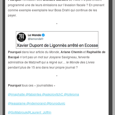
programmé une de leurs émissions sur l’évasion fiscale ? En prenant
comme exemple exemplaire leur Boss Drahi qui continue de les
payer.
*
Pourquoi
dans leur article du
Monde
,
Ariane Chemin
et
Raphaëlle de
Bacqué
n’ont pas un mot sur Josyane Savigneau, fervente
admiratrice de Matzneff qui a régné sur…
le Monde des Livres
pendant plus de 15 ans dans leur propre journal ?
*
Pourquoi
tous ces « journalistes »
@jmaphatie
@fabsintes
@askolovitchC
@lofejoma
@leasalame
@ndemorand
@brunoduvic
@SoMabrouk
@Laurent_Joffrin