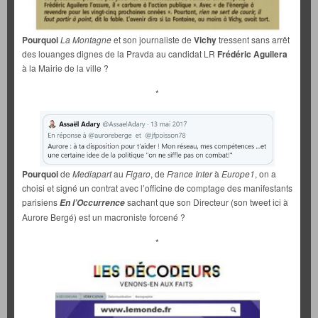
Pourquoi
La Montagne
et son journaliste de
Vichy
tressent sans arrêt
des louanges dignes de la Pravda au candidat LR
Frédéric Aguilera
à la Mairie de la ville ?
*
Pourquoi
de
Mediapart
au
Figaro
, de
France Inter
à
Europe1
, on a
choisi et signé un contrat avec l’officine de comptage des manifestants
parisiens
sachant que son Directeur (son tweet ici à
En l’Occurrence
Aurore Bergé) est un macroniste forcené ?
*