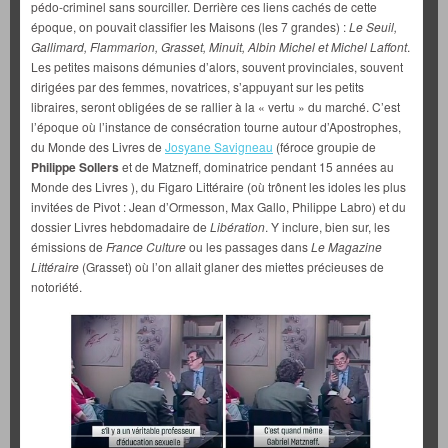
pédo-criminel sans sourciller. Derrière ces liens cachés de cette
époque, on pouvait classifier les Maisons (les 7 grandes) :
Le Seuil,
Gallimard, Flammarion, Grasset, Minuit, Albin Michel et Michel Laffont
.
Les petites maisons démunies d’alors, souvent provinciales, souvent
dirigées par des femmes, novatrices, s’appuyant sur les petits
libraires, seront obligées de se rallier à la « vertu » du marché. C’est
l’époque où l’instance de consécration tourne autour d’Apostrophes,
du Monde des Livres de
Josyane Savigneau
(féroce groupie de
Philippe Sollers
et de Matzneff, dominatrice pendant 15 années au
Monde des Livres ), du Figaro Littéraire (où trônent les idoles les plus
invitées de Pivot : Jean d’Ormesson, Max Gallo, Philippe Labro) et du
dossier Livres hebdomadaire de
Libération
. Y inclure, bien sur, les
émissions de
France Culture
ou les passages dans
Le Magazine
Littéraire
(Grasset) où l’on allait glaner des miettes précieuses de
notoriété.