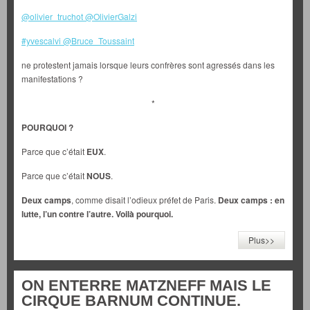
@olivier_truchot
@OlivierGalzi
#yvescalvi
@Bruce_Toussaint
ne protestent jamais lorsque leurs confrères sont agressés dans les
manifestations ?
*
POURQUOI ?
Parce que c’était
EUX
.
Parce que c’était
NOUS
.
Deux camps
, comme disait l’odieux préfet de Paris.
Deux camps : en
lutte, l’un contre l’autre. Voilà pourquoi.
Plus>>
ON ENTERRE MATZNEFF MAIS LE
CIRQUE BARNUM CONTINUE.