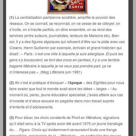
(1)
La centralisation parisienne accélère, amplifie le pouvoir des
réseaux. On se connaît, se reconnaît, on ne cesse de se côtoyer, on
s’invite, on s’insulte parfois, on dîne ensemble, on se rend des
services (entre auteurs, journalistes, lecteurs de Maisons etc). Bien
sûr, il y a des figures atypiques qui refusent d’être sur la piste avec ces
Clowns. Henri Guillemin par exemple, écrivain et grand historien qui
disait : «
Paris : c’est une ville à laquelle je suis allergique. Et puis les
gens s’y bousculent, se font des crocs-en-jambes, il y a une terrible
bagarre littéraire à laquelle je ne veux pas prendre part, ça ne
m’interesse pas
». (Mag Littéraire juin 1981)
(2)
Ah c’est si pratique d’évoquer «
l’époque
» des
Eighties
pour nous
faire avaler que tout le monde avait alors les idées « larges » ! Au
moment où, perso, jeune éducateur spécialisé, j’avais affaire aux cas
d’inceste et d’abus sexuels en pagaille dans mon travail auprès
d’enfants et d’adolescents.
(3)
Pour situer, les choix constants de Pivot en littérature, signalons
qu’il était venu à la TV après avoir été avant 1975 un jeune transfuge
du….
Figaro
. Choix qui évidemment censuraient toute une frange
minoritaire, provinciale de la «
littérature
», en particulier des revues