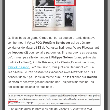
Qu’il est beau ce grand Cirque qui bat sa coulpe et tente de sauver
son honneur ! Voyez
FOG
,
Frédéric Beigbeder
qui se déclarent
solidaires de Matzneff
ET
de Vanessa Springora. Voyez Pivot parlant
de
l’époque
(2)
pour se faire pardonner. Et remarquons au passage
qu’on n’est pas allé demander à
Philippe Sollers
(grand prêtre via
L’Infini – Le Seuil), à Julia Kristeva, à Le Clézio, Dominique Bona,
Patrick Besson
,
Jérôme Garcin, tous jurés du Renaudot 2015, à
Jean-Marie Le Pen passant ses vacances avec Matzneff, ce qu’ils
pensent de tout ça. Dans un même oubli, on fait silence sur
Roland
Barthes
et ses voyages marocains Bah, les petits marocains, les
petits philippins on s’en fout, hein ?
Et on oublie aussi la parole du film de Visconti («
Il faut que tout