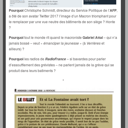
Pourquoi
Christophe Schmidt, directeur du Service Politique de l’
AFP
,
a ôté de son avatar Twitter 2017 l’image d’un Macron triomphant pour
le remplacer par une vue neutre des bâtiments de son siège ? Honte
?
Pourquoi
tout le monde rit quand le macroniste
Gabriel Attal
– qui n’a
jamais bossé – veut «
émanciper la jeunesse
» (à
Verrières
et
ailleurs) ?
Pourquoi
les radios de
– si bavardes pour parler
RadioFrance
d’essoufflement des grévistes – ne parlent jamais de la grève qui se
produit dans leurs batiments ?
*