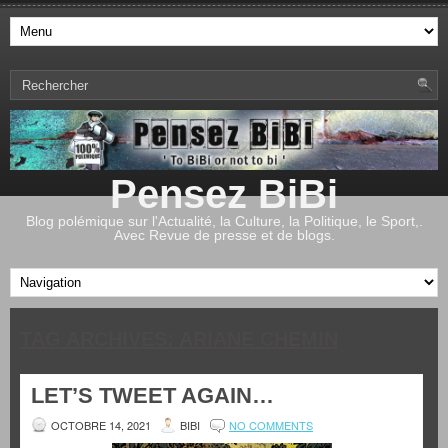
Pensez BiBi
Blog polémique sur l'Actualité, la Culture, la Politique, le Sport,.
Avec Revue de presse et de blogs.
TAG ARCHIVES:
ARIANE CHEMIN
LET’S TWEET AGAIN…
OCTOBRE 14, 2021
BIBI
NO COMMENTS