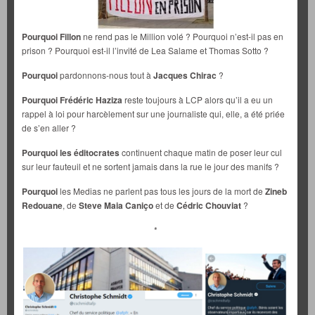
Pourquoi
Fillon
ne rend pas le Million volé ? Pourquoi n’est-il pas en
prison ? Pourquoi est-il l’invité de Lea Salame et Thomas Sotto ?
Pourquoi
pardonnons-nous tout à
Jacques Chirac
?
Pourquoi Frédéric Haziza
reste toujours à LCP alors qu’il a eu un
rappel à loi pour harcèlement sur une journaliste qui, elle, a été priée
de s’en aller ?
Pourquoi les éditocrates
continuent chaque matin de poser leur cul
sur leur fauteuil et ne sortent jamais dans la rue le jour des manifs ?
Pourquoi
les Medias ne parlent pas tous les jours de la mort de
Zineb
Redouane
, de
Steve Maia Caniço
et de
Cédric Chouviat
?
*