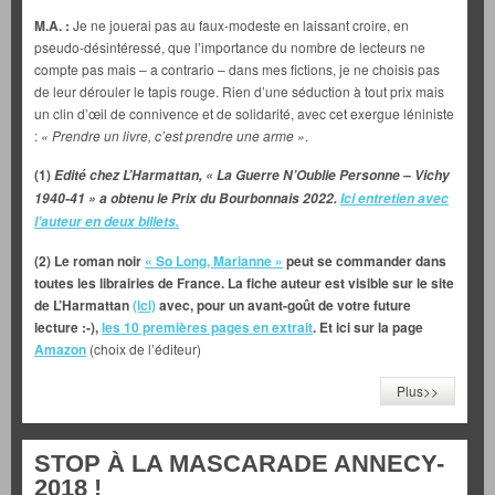
M.A. :
Je ne jouerai pas au faux-modeste en laissant croire, en
pseudo-désintéressé, que l’importance du nombre de lecteurs ne
compte pas mais – a contrario – dans mes fictions, je ne choisis pas
de leur dérouler le tapis rouge. Rien d’une séduction à tout prix mais
un clin d’œil de connivence et de solidarité, avec cet exergue léniniste
:
« Prendre un livre, c’est prendre une arme »
.
(1)
Edité chez L’Harmattan, « La Guerre N’Oublie Personne – Vichy
1940-41 » a obtenu le Prix du Bourbonnais 2022.
Ici entretien avec
l’auteur en deux billets.
(2) Le roman noir
« So Long, Marianne »
peut se commander dans
toutes les librairies de France. La fiche auteur est visible sur le site
de L’Harmattan
(ici)
avec, pour un avant-goût de votre future
lecture :-),
les 10 premières pages en extrait
.
Et ici sur la page
Amazon
(choix de l’éditeur)
Plus>>
STOP À LA MASCARADE ANNECY-
2018 !