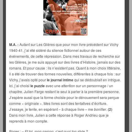
M.A. :
Autant sur Les Glières que pour mon livre précédent sur Vichy
1940-41, j’ai été sidéré du silence fictionnel autour de ces
événements, de cette répression. Dans mes travaux de recherche sur
les Glières, je me suis appuyé sur des livres d’Histoire, jamais sur des
romans. Et pour cause : ils n’existent pas. Quant à mon choix littéraire,
il a été de trouver des formes nouvelles, différentes à chaque fois : sur
Vichy, j’avais opté pour
le journal intime
qui se dédoublait en intrigue.
Ici, j’ai choisi
le
puzzle
avec une attention sur un personnage / un
chapitre. Julien Farge restant le seul à parler à la première personne.
J’espère aussi que la forme choisie pour le dénouement sera perçue
comme « originale ». Mes livres sont des tentatives d’écriture.
J’essaye, je tente, en espérant – à chaque livre – me
bonifier
.
(2)
Dans mon livre, Julien a cette réponse à Roger Andrieu que je
reprends à mon compte.
Roger :
– Et toi, mon garçon, c’est quoi ton style ?