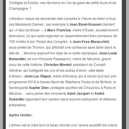
Collèges et Ecoles, ces réunions où l’on se gave de petits fours et de
Champagne ?
L’électeur risque de demander des comptes à l’heure du bilan à tous
ces Messieurs Dames : par exemple à
Jean Baud-Grasset
clamant
qu’«
il faut continuer
»; à
Marc Francina
, maire d’Evian, soudainement
silencieux, lui qui avait organisé un rassemblement bien pompeux de
700 invités à son Palais des Congrès; à
Jean-Yves Moracchini
,
sous-préfet de Thonon, qui affichait une confiance sans faille dans le
site de… Morzine aujourd’hui rayé de la carte olympique;
Jean-Louis
Battandier
(et non François Passaquin)
, maire de Morzine, grand
cocu de cette histoire;
Christian Monteil
, président du Conseil
Général, qui fustigeait les uns et les autres d’avoir «
des états
d’âmes
»;
Jean-Luc Rigaut
, maire d’Annecy, qui a vendu tout son pré-
programme 2018 à Havas-Sport de Stéphane Fouks et de Bolloré; la
flamboyante
Sophie Dion
, protégée sportive de Chouchou à Paris et
Morzine… sans parler des innocents
Aimé Jacquet
et
André
Dussolier
apportant leur caution sans aucune précaution et réflexion
préalables.
Après l’échec.
L’échec est là mais tout ce beau monde s’en lavera aussitôt les mains.