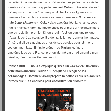
canadien inconnu viennent aux oreilles de mes personnages via le
transistor. Cet inconnu s’appelle
Léonard Cohen
. L’émission du soir
«
Campus
» d’Europe 1, animé par Michel Lancelot, passe son
premier album en boucle avec ces deux chansons «
» et
Suzanne
«
« . Cette voix grave, éraillée, lancinante, cette
So Long, Marianne
nudité musicale furent autant de chocs pour moi qui n’écoutais alors
que du rock. Son premier 33 tours, qui m’est toujours une relique,
m’avait touché au cœur. Le titre de ma fiction est donc un hommage.
J’insère d’ailleurs quelques-unes de ses paroles pour rythmer et
soutenir mon texte. Enfin, le prénom de
Marianne
, figure
emblématique de la France, prénom donné par un Allemand à mon
héroïne, n’est pas un élément anodin.
Pensez BiBi :
Tu nous a expliqué qu’il y a un va-et-vient, un entre-
deux mouvant entre Fiction et Réel quand il s’agit de tes
personnages. Comment as-tu préparé ta fiction et quelles sont les
formes que tu as choisies pour construire ton histoire ?