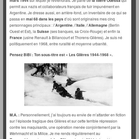
mars 1944
sur lequel je reviendrais. Je parle de
la filière Odessa
qui
permit aux nazis et collaborateurs français de fuir impunément en
Argentine. Je dresse aussi, en arrière-fond, un inventaire de ce qui se
passa en
mai 68
dans les pays
d’où sont originaires mes cinq
personnages principaux : l’
Argentine
, l’
Italie
, l’
Allemagne
(Berlin
Ouest et Est), la
Suisse
(ses banques, sa Croix-Rouge) et enfin la
France
(usine Renault à Billancourt et Thorens-Glières). Je suis né
politiquement en 1968, entre ruralité et moyenne urbanité.
Pensez BiBi : Ton sous-titre est « Les Glières 1944-1968 ».
M.A. :
Personnellement, j’ai toujours eu envie de m’attarder en fiction
sur l’épisode tragique des Glières et sur cette terrible répression
contre les maquisards, une opération menée conjointement par la
Wehrmacht
et la Milice. Je me rends régulièrement au