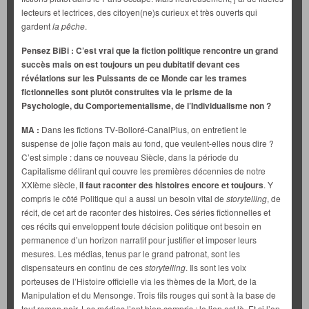
lecteurs et lectrices, des citoyen(ne)s curieux et très ouverts qui
gardent
la pêche
.
Pensez BiBi : C’est vrai que la fiction politique rencontre un grand
succès mais on est toujours un peu dubitatif devant ces
révélations sur les Puissants de ce Monde car les trames
fictionnelles sont plutôt construites via le prisme de la
Psychologie, du Comportementalisme, de l’Individualisme non ?
MA :
Dans les fictions TV-Bolloré-CanalPlus, on entretient le
suspense de jolie façon mais au fond, que veulent-elles nous dire ?
C’est simple : dans ce nouveau Siècle, dans la période du
Capitalisme délirant qui couvre les premières décennies de notre
XXIème siècle,
il faut raconter des histoires encore et toujours
. Y
compris le côté Politique qui a aussi un besoin vital de
storytelling
, de
récit, de cet art de raconter des histoires. Ces séries fictionnelles et
ces récits qui enveloppent toute décision politique ont besoin en
permanence d’un horizon narratif pour justifier et imposer leurs
mesures. Les médias, tenus par le grand patronat, sont les
dispensateurs en continu de ces
storytelling
. Ils sont les voix
porteuses de l’Histoire officielle via les thèmes de la Mort, de la
Manipulation et du Mensonge. Trois fils rouges qui sont à la base de
tout roman noir. Les médias l’ont bien compris : le lien est là. Et si l’on