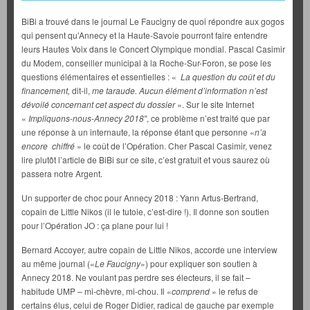
BiBi a trouvé dans le journal Le Faucigny de quoi répondre aux gogos
qui pensent qu’Annecy et la Haute-Savoie pourront faire entendre
leurs Hautes Voix dans le Concert Olympique mondial. Pascal Casimir
du Modem, conseiller municipal à la Roche-Sur-Foron, se pose les
questions élémentaires et essentielles : «
La question du coût et du
financement,
dit-il,
me taraude. Aucun élément d’information n’est
dévoilé concernant cet aspect du dossier
». Sur le site Internet
«
Impliquons-nous-Annecy 2018″
, ce problème n’est traité que par
une réponse à un internaute, la réponse étant que personne «
n’a
encore chiffré
» le coût de l’Opération. Cher Pascal Casimir, venez
lire plutôt l’article de BiBi sur ce site, c’est gratuit et vous saurez où
passera notre Argent.
Un supporter de choc pour Annecy 2018 : Yann Artus-Bertrand,
copain de Little Nikos (il le tutoie, c’est-dire !). Il donne son soutien
pour l’Opération JO : ça plane pour lui !
Bernard Accoyer, autre copain de Little Nikos, accorde une interview
au même journal («
Le Faucigny
») pour expliquer son soutien à
Annecy 2018. Ne voulant pas perdre ses électeurs, il se fait –
habitude UMP – mi-chèvre, mi-chou. Il «
comprend
» le refus de
certains élus, celui de Roger Didier, radical de gauche par exemple