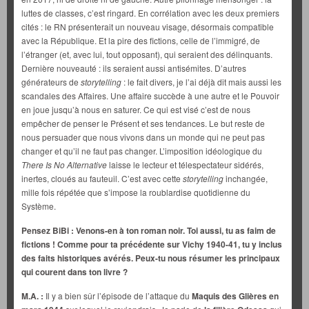
luttes de classes, c’est ringard. En corrélation avec les deux premiers
cités : le RN présenterait un nouveau visage, désormais compatible
avec la République. Et la pire des fictions, celle de l’immigré, de
l’étranger (et, avec lui, tout opposant), qui seraient des délinquants.
Dernière nouveauté : ils seraient aussi antisémites. D’autres
générateurs de
storytelling
: le fait divers, je l’ai déjà dit mais aussi les
scandales des Affaires. Une affaire succède à une autre et le Pouvoir
en joue jusqu’à nous en saturer. Ce qui est visé c’est de nous
empêcher de penser le Présent et ses tendances. Le but reste de
nous persuader que nous vivons dans un monde qui ne peut pas
changer et qu’il ne faut pas changer. L’imposition idéologique du
There Is No Alternative
laisse le lecteur et télespectateur sidérés,
inertes, cloués au fauteuil. C’est avec cette
storytelling
inchangée,
mille fois répétée que s’impose la roublardise quotidienne du
Système.
Pensez BiBi : Venons-en à ton roman noir. Toi aussi, tu as faim de
fictions ! Comme pour ta précédente sur Vichy 1940-41, tu y inclus
des faits historiques avérés. Peux-tu nous résumer les principaux
qui courent dans ton livre ?
M.A. :
Il y a bien sûr l’épisode de l’attaque du
Maquis des Glières en