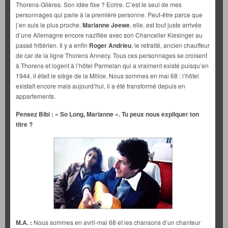
Thorens-Glières. Son idée fixe ? Ecrire. C’est le seul de mes
personnages qui parle à la première personne. Peut-être parce que
j’en suis le plus proche.
Marianne
Jeewe
, elle, est tout juste arrivée
d’une Allemagne encore nazifiée avec son Chancelier Kiesinger au
passé hitlérien. Il y a enfin
Roger Andrieu
, le retraité, ancien chauffeur
de car de la ligne Thorens Annecy. Tous ces personnages se croisent
à Thorens et logent à l’hôtel Parmelan qui a vraiment existé puisqu’en
1944, il était le siège de la Milice. Nous sommes en mai 68 : l’hôtel
existait encore mais aujourd’hui, il a été transformé depuis en
appartements.
Pensez Bibi : « So Long, Marianne ». Tu peux nous expliquer ton
titre ?
M.A. :
Nous sommes en avril-mai 68 et les chansons d’un chanteur