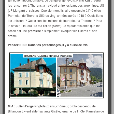
Enfin, lien incontournable, ce banquier genevois,
Hans Kastl
, venu
les rencontrer à Thorens, a navigué entre les banques argentines, US
(JP Morgan) et suisses. Que viennent-ils faire ensemble à l’hôtel du
Parmelan de Thorens-Glières vingt années après 1948 ? Quels liens
les unissent ? Quels sont les raisons de leur retour à Thorens ? Pour
le savoir, il faudra lire ma fiction (
Rires
). Je rajouterais enfin que ma
fiction est une
première
à simplement évoquer les Glières et son
drame.
Pensez BiBi : Dans tes personnages, il y a aussi ce trio.
M.A
:
Julien Farge
vingt-deux ans, chômeur, prolo descendu de
Billancourt, vient aider sa tante Gisèle, tenante de l’hôtel Parmelan de