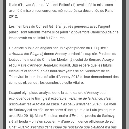
filiale d’Havas-Sport de Vincent Bolloré (1), avait raflé la mise sans
avoir été mise en concurrence, même après sa déculottée de Paris-
2012.
Les membres du Conseil Général (et très généreux avec l’argent
public) sont refroidis même si ce jeudi 12 novembre Chouchou daigne
les recevoir en catimini à 17 heures.
Un article publié en anglais par un expert proche du CIO (Titre :
«
Around the Rings
») donne Annecy perdant à coup sûr. Pas bon du
tout pour le moral de Christian Monteil (2), celui de Bernard Accoyer
et du Maire d’Annecy, Jean-Luc Rigault. BiBi espère que les futurs
électeurs et contribuables haut-savoyards se souviendront de ce
Triumvirat le jour de la défaite d’Annecy-2018 et leur demanderont des
comptes et, surtout, les comptes de cette Affaire.
L’expert olympique analyse donc la candidature d’Annecy pour
expliquer que le timing est exécrable : «
L’envie de la France, c’est
d’accueillir les JO d’été de 2020. Pas ceux d’hiver en 2018
». Le vœu
de Sarkozy est en effet de se parer d’une gloire à la Lula (vainqueur
avec Rio-2016). Marc Francina, maire d’Evian et proche de Sarkozy,
s’était fendu – on s’en souvient – d’une confidence officieuse de son
Chef: «
Sarko s’est mis dans l’idée de réussir ce que Delanoë n’a pas