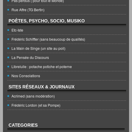
Pas perdus ( pour tout le Monde)
Rue Affre (TG Bertin)
POÈTES, PSYCHO, SOCIO, MUSIKO
Etc-Iste
Frédéric Schiffter (sans beaucoup de qualités)
La Main de Singe (un site au poil)
La Pensée du Discours
Librelulle : potache potiche et poterne
Nos Consolations
SITES RÉSEAUX & JOURNAUX
Acrimed (sans modération)
Frédéric Lordon (et sa Pompe)
CATEGORIES