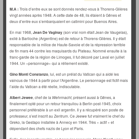
M.A :
Trois d’entre eux se sont donnés rendez-vous à Thorens-Glières
vingt années après 1948. A cette date de 48, ils étaient à Gênes et
deux d’entre eux s’embarquaient en catimini pour Buenos Aires.
En mai 1968,
Jean De Vaginay
(son vrai nom était Jean de Vaugelas),
exilé à Bariloche (Argentine) est de retour à Thorens-Glières. Il y était
responsable de la milice de Haute-Savoie et de la répression terrible
de fin mars 44 contre les maquisards du Plateau. Nommé ensuite à la
franc-garde de la région de Limoges, il fut décoré par Laval en juillet
1944. Un «personnage» qui a réllement existé.
Gino Monti Constanzo
, lui, est un prélat du Vatican qui a aidé les
vaincus de 1944 à partir pour l’Argentine. Le personnage est fictif mais
l’aide du Vatican a été réelle, indiscutable.
Albert Jewee
, chef de la
Wehrmacht
, présent aussi à Gênes, a
finalement opté pour un retour tranquilou à Berlin post-1945, choix
personnel préférable à un exil argentin. Il y a récupéré son poste de
professeur, s’est inscrit au Zentrum. Ce Jeewe fut vraiment le chef du
Greko, la Gestapo installée à Annecy en 1944. Très « actif » et
dépendant des chefs nazis de Lyon et Paris.