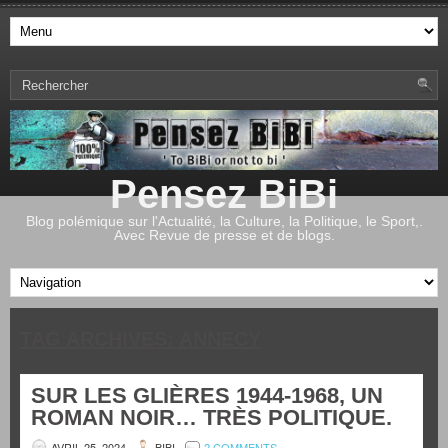
Pensez BiBi
Blog polémique sur l'Actualité, la Culture, la Politique, le Sport,.
Avec Revue de presse et de blogs.
TAG ARCHIVES:
ANNECY
SUR LES GLIÈRES 1944-1968, UN
ROMAN NOIR… TRÈS POLITIQUE.
AVRIL 25, 2024
BIBI
2 COMMENTS