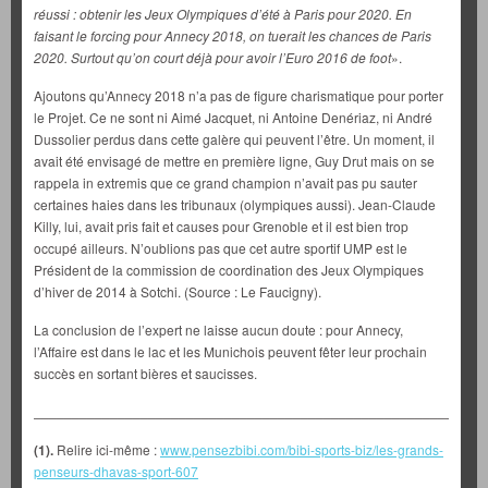
réussi : obtenir les Jeux Olympiques d’été à Paris pour 2020. En
faisant le forcing pour Annecy 2018, on tuerait les chances de Paris
2020. Surtout qu’on court déjà pour avoir l’Euro 2016 de foot
».
Ajoutons qu’Annecy 2018 n’a pas de figure charismatique pour porter
le Projet. Ce ne sont ni Aimé Jacquet, ni Antoine Denériaz, ni André
Dussolier perdus dans cette galère qui peuvent l’être. Un moment, il
avait été envisagé de mettre en première ligne, Guy Drut mais on se
rappela in extremis que ce grand champion n’avait pas pu sauter
certaines haies dans les tribunaux (olympiques aussi). Jean-Claude
Killy, lui, avait pris fait et causes pour Grenoble et il est bien trop
occupé ailleurs. N’oublions pas que cet autre sportif UMP est le
Président de la commission de coordination des Jeux Olympiques
d’hiver de 2014 à Sotchi. (Source : Le Faucigny).
La conclusion de l’expert ne laisse aucun doute : pour Annecy,
l’Affaire est dans le lac et les Munichois peuvent fêter leur prochain
succès en sortant bières et saucisses.
___________________________________________________________
(1).
Relire ici-même :
www.pensezbibi.com/bibi-sports-biz/les-grands-
penseurs-dhavas-sport-607