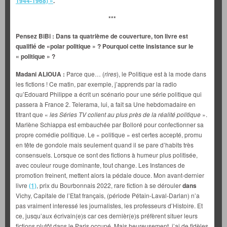
1944-1968) »
.
***
Pensez BiBi : Dans ta quatrième de couverture, ton livre est
qualifié de «polar politique » ? Pourquoi cette insistance sur le
« politique » ?
Madani ALIOUA :
Parce que… (
rires
), le Politique est à la mode dans
les fictions ! Ce matin, par exemple, j’apprends par la radio
qu’Edouard Philippe a écrit un scénario pour une série politique qui
passera à France 2. Telerama, lui, a fait sa Une hebdomadaire en
titrant que «
les Séries TV collent au plus près de la réalité politique
».
Marlène Schiappa est embauchée par Bolloré pour confectionner sa
propre comédie politique. Le « politique » est certes accepté, promu
en tête de gondole mais seulement quand il se pare d’habits très
consensuels. Lorsque ce sont des fictions à humeur plus politisée,
avec couleur rouge dominante, tout change. Les Instances de
promotion freinent, mettent alors la pédale douce. Mon avant-dernier
livre
(1)
, prix du Bourbonnais 2022, rare fiction à se dérouler
dans
Vichy, Capitale de l’Etat français, (période Pétain-Laval-Darlan) n’a
pas vraiment interessé les journalistes, les professeurs d’Histoire. Et
ce, jusqu’aux écrivain(e)s car ces dernièr(e)s préfèrent situer leurs
fictions plutôt dans le Paris occupé. Mais heureusement, j’ai de fidèles