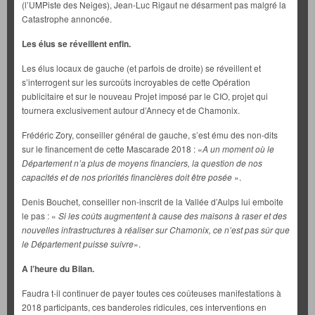
(l’UMPiste des Neiges), Jean-Luc Rigaut ne désarment pas malgré la
Catastrophe annoncée.
Les élus se réveillent enfin.
Les élus locaux de gauche (et parfois de droite) se réveillent et
s’interrogent sur les surcoûts incroyables de cette Opération
publicitaire et sur le nouveau Projet imposé par le CIO, projet qui
tournera exclusivement autour d’Annecy et de Chamonix.
Frédéric Zory, conseiller général de gauche, s’est ému des non-dits
sur le financement de cette Mascarade 2018 : «
A un moment où le
Département n’a plus de moyens financiers, la question de nos
capacités et de nos priorités financières doit être posée
».
Denis Bouchet, conseiller non-inscrit de la Vallée d’Aulps lui emboite
le pas : «
Si les coûts augmentent à cause des maisons à raser et des
nouvelles infrastructures à réaliser sur Chamonix, ce n’est pas sûr que
le Département puisse suivre
».
A l’heure du Bilan.
Faudra t-il continuer de payer toutes ces coûteuses manifestations à
2018 participants, ces banderoles ridicules, ces interventions en