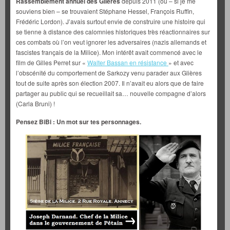
Rassemblement annuel des Glières
depuis 2011 (où – si je me
souviens bien – se trouvaient Stéphane Hessel, François Ruffin,
Frédéric Lordon). J’avais surtout envie de construire une histoire qui
se tienne à distance des calomnies historiques très réactionnaires sur
ces combats où l’on veut ignorer les adversaires (nazis allemands et
fascistes français de la Milice). Mon intérêt avait commencé avec le
film de Gilles Perret sur «
Walter Bassan en résistance
» et avec
l’obscénité du comportement de Sarkozy venu parader aux Glières
tout de suite après son élection 2007. Il n’avait eu alors que de faire
partager au public qui se recueillait sa… nouvelle compagne d’alors
(Carla Bruni) !
Pensez BiBi :
Un mot sur tes personnages.