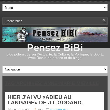
Pensez BiBi
Blog polémique sur l'Actualité, la Culture, la Politique, le Sport,.
Avec Revue de presse et de blogs.
TAG ARCHIVES:
ANNE-MARIE MIÉVILLE
HIER J’AI VU «ADIEU AU
LANGAGE» DE J-L GODARD.
MARS 25, 2016
BIBI
5 COMMENTS