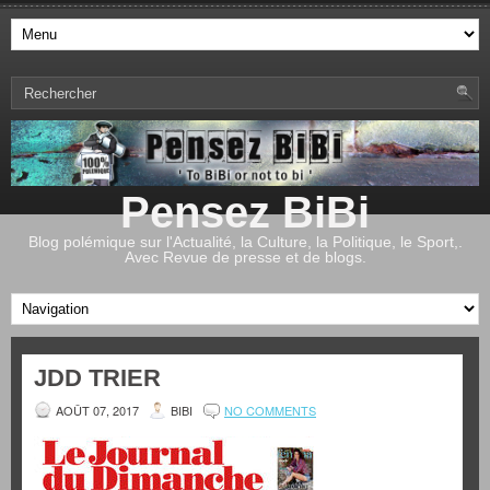
Pensez BiBi
Blog polémique sur l'Actualité, la Culture, la Politique, le Sport,.
Avec Revue de presse et de blogs.
JDD TRIER
AOÛT 07, 2017
BIBI
NO COMMENTS