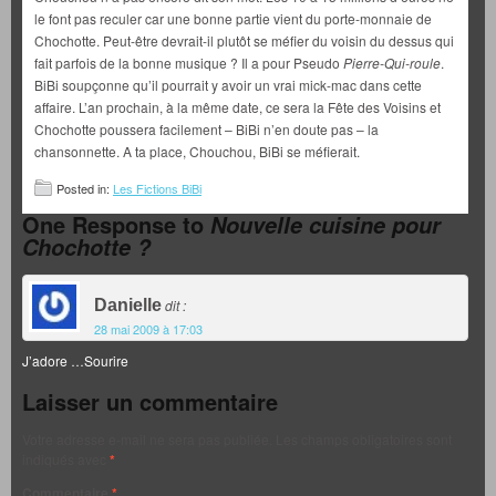
le font pas reculer car une bonne partie vient du porte-monnaie de
Chochotte. Peut-être devrait-il plutôt se méfier du voisin du dessus qui
fait parfois de la bonne musique ? Il a pour Pseudo
Pierre-Qui-roule
.
BiBi soupçonne qu’il pourrait y avoir un vrai mick-mac dans cette
affaire. L’an prochain, à la même date, ce sera la Fête des Voisins et
Chochotte poussera facilement – BiBi n’en doute pas – la
chansonnette. A ta place, Chouchou, BiBi se méfierait.
Posted in:
Les Fictions BiBi
One Response to
Nouvelle cuisine pour
Chochotte ?
Danielle
dit :
28 mai 2009 à 17:03
J’adore …Sourire
Laisser un commentaire
Votre adresse e-mail ne sera pas publiée.
Les champs obligatoires sont
indiqués avec
*
Commentaire
*