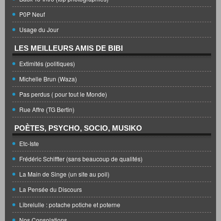
P0P Neuf
Usage du Jour
LES MEILLEURS AMIS DE BIBI
Extimités (politiques)
Michelle Brun (Waza)
Pas perdus ( pour tout le Monde)
Rue Affre (TG Bertin)
POÈTES, PSYCHO, SOCIO, MUSIKO
Etc-Iste
Frédéric Schiffter (sans beaucoup de qualités)
La Main de Singe (un site au poil)
La Pensée du Discours
Librelulle : potache potiche et poterne
Nos Consolations