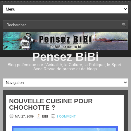
Pensez BiBi
Blog polémique sur l'Actualité, la Culture, la Politique, le Sport,.
Avec Revue de presse et de blogs.
NOUVELLE CUISINE POUR
CHOCHOTTE ?
MAI 27, 2009
BIBI
1 COMMENT