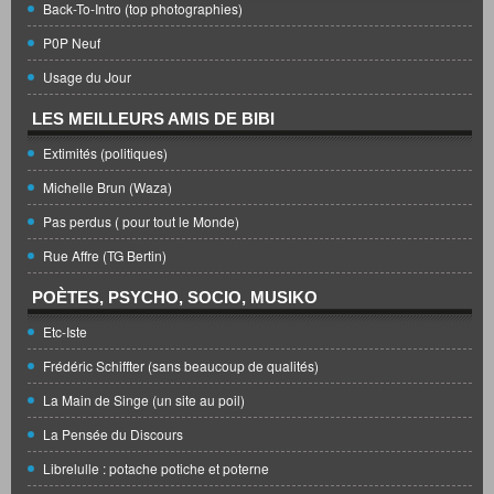
Back-To-Intro (top photographies)
P0P Neuf
Usage du Jour
LES MEILLEURS AMIS DE BIBI
Extimités (politiques)
Michelle Brun (Waza)
Pas perdus ( pour tout le Monde)
Rue Affre (TG Bertin)
POÈTES, PSYCHO, SOCIO, MUSIKO
Etc-Iste
Frédéric Schiffter (sans beaucoup de qualités)
La Main de Singe (un site au poil)
La Pensée du Discours
Librelulle : potache potiche et poterne