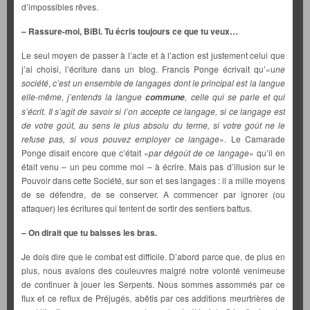
d’impossibles rêves.
– Rassure-moi, BiBi. Tu écris toujours ce que tu veux…
Le seul moyen de passer à l’acte et à l’action est justement celui que
j’ai choisi, l’écriture dans un blog. Francis Ponge écrivait qu’«u
ne
société
,
c’est un ensemble de langages dont le principal est la langue
elle-même, j’entends la langue
, celle qui se parle et qui
commune
s’écrit. Il s’agit de savoir si l’on accepte ce langage, si ce langage est
de votre goût, au sens le plus absolu du terme, si votre goût ne le
refuse pas, si vous pouvez employer ce langage
». Le Camarade
Ponge disait encore que c’était «
par dégoût de ce langage
» qu’il en
était venu – un peu comme moi – à écrire. Mais pas d’illusion sur le
Pouvoir dans cette Société, sur son et ses langages : il a mille moyens
de se défendre, de se conserver. A commencer par ignorer (ou
attaquer) les écritures qui tentent de sortir des sentiers battus.
– On dirait que tu baisses les bras.
Je dois dire que le combat est difficile. D’abord parce que, de plus en
plus, nous avalons des couleuvres malgré notre volonté venimeuse
de continuer à jouer les Serpents. Nous sommes assommés par ce
flux et ce reflux de Préjugés, abêtis par ces additions meurtrières de