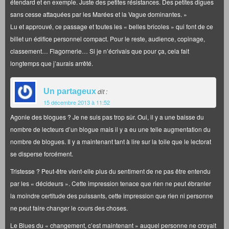
étendard et en exemple. Juste des petites résistances. Des petites digues
sans cesse attaquées par les Marées et la Vague dominantes. »
Lu et approuvé, ce passage et toutes les « belles bricoles » qui font de ce
billet un édifice personnel compact. Pour le reste, audience, copinage,
classement… Flagornerie… Si je n’écrivais que pour ça, cela fait
longtemps que j’aurais arrêté.
Un partageux
dit :
15 décembre 2013 à 11:52
Agonie des blogues ? Je ne suis pas trop sûr. Oui, il y a une baisse du
nombre de lecteurs d’un blogue mais il y a eu une telle augmentation du
nombre de blogues. Il y a maintenant tant à lire sur la toile que le lectorat
se disperse forcément.
Tristesse ? Peut-être vient-elle plus du sentiment de ne pas être entendu
par les « décideurs ». Cette impression tenace que rien ne peut ébranler
la moindre certitude des puissants, cette impression que rien ni personne
ne peut faire changer le cours des choses.
Le Blues du « changement, c’est maintenant » auquel personne ne croyait