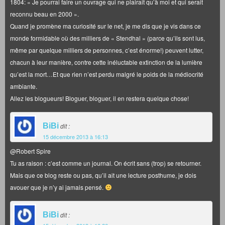
1804: « Je pourrai faire un ouvrage qui ne plairait qu’à moi et qui serait
reconnu beau en 2000 ».
Quand je promène ma curiosité sur le net, je me dis que je vis dans ce
monde formidable où des milliers de « Stendhal » (parce qu’ils sont lus,
même par quelque milliers de personnes, c’est énorme!) peuvent lutter,
chacun à leur manière, contre cette inéluctable extinction de la lumière
qu’est la mort…Et que rien n’est perdu malgré le poids de la médiocrité
ambiante.
Allez les blogueurs! Bloguer, bloguer, il en restera quelque chose!
BiBi
dit :
15 décembre 2013 à 16:13
@Robert Spire
Tu as raison : c’est comme un journal. On écrit sans (trop) se retourner.
Mais que ce blog reste ou pas, qu’il ait une lecture posthume, je dois
avouer que je n’y ai jamais pensé.
BiBi
dit :