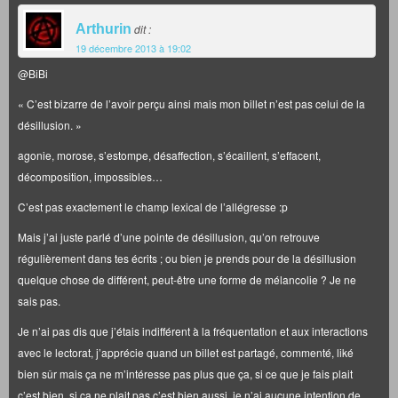
Arthurin
dit :
19 décembre 2013 à 19:02
@BiBi
« C’est bizarre de l’avoir perçu ainsi mais mon billet n’est pas celui de la
désillusion. »
agonie, morose, s’estompe, désaffection, s’écaillent, s’effacent,
décomposition, impossibles…
C’est pas exactement le champ lexical de l’allégresse :p
Mais j’ai juste parlé d’une pointe de désillusion, qu’on retrouve
régulièrement dans tes écrits ; ou bien je prends pour de la désillusion
quelque chose de différent, peut-être une forme de mélancolie ? Je ne
sais pas.
Je n’ai pas dis que j’étais indifférent à la fréquentation et aux interactions
avec le lectorat, j’apprécie quand un billet est partagé, commenté, liké
bien sûr mais ça ne m’intéresse pas plus que ça, si ce que je fais plait
c’est bien, si ça ne plait pas c’est bien aussi, je n’ai aucune intention de