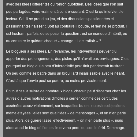
avec des idées différentes du ronron quotidien. Des idées que l’on sait
peu partagées, voire vraiment à contre-courant. C’est là qu’intervient le
lecteur. Soit il se prend au jeu, et des discussions passionnées et
passionnantes naissent. Soit au contraire il boude, et rien ne se produit. Il
est frustrant, parfois, de se poser la question : est-ce manque d’intérêt, ou
au contraire le quidam choqué « change-t-il de trottoir » ?
Le blogueur a ses idées. En revanche, les interventions peuvent lui
apporter des prolongements, des pistes qu’il n’avait pas envisagées. C’est
pourquoi un blog qui a peu d’interactivité peut finir par devenir frustrant.
Un peu comme se battre dans un brouillard insaisissable avec le néant.
C’est là que l’envie peut se perdre, au moins provisoirement.
En tout cas, à suivre de nombreux blogs, chacun peut discerner chez les
autres d’autres motivations difficiles à cerner, comme des certitudes
assénées assez violemment, sur lesquelles butent toutes les objections
même étayées : elles sont qualifiées « de mensonges », et on n’en parle
plus. Alors, de guerre lasse, effectivement, « on n’en parle plus », mais
alors aussi le blog où l’on est intervenu perd tout son intérêt. Dommage.