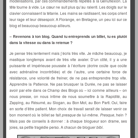
modélisations, par ces commandements répétés à la Génuflexion. La
tête tourne à vide. Le cœur ne suit plus qu’au ralenti. Les doigts sur le
clavier connaissent la tétanie. Les mains se raidissent, les corps crient
leur rage et leur désespoir. A Florange, en Bretagne, un peu ici sur ce
blog et beaucoup beaucoup ailleurs.
– Revenons à ton blog. Quand tu entreprends un billet, tu es plutôt
dans la vitesse ou dans la retenue ?
Je pense très lentement mais j’écris très vite. Je mâche beaucoup, je
mastique longtemps avant de très vite avaler. D’un côté, il y a une
puissante et impérieuse poussée à l’écriture (écrire coûte que coûte
avec adrénaline incontrôlée) et de l’autre, une certaine force de
résistance, une volonté de freiner, de ne pas entreprendre trop vite.
Apprendre la Patience. Ne pas brusquer la Durée, ne pas se laisser
avoir par elle dans ce Champ des Blogs où – ici comme ailleurs – on
nous presse, on nous intime de nous soumettre à la Rapidité, au
Zapping, au Résumé, au Slogan, au Bon Mot, au Bon Parti. Oui, faire
en sorte d’être patient. Mon choix de travail serait de laisser venir ce
bon moment où le billet se fait
presque
de lui-même.
Presque
, hein ?
Mais pas de conseils à donner : à chaque blogueur son drame, ses
joies, sa petite tragédie perso. A chacun de bloguer
bibi
.