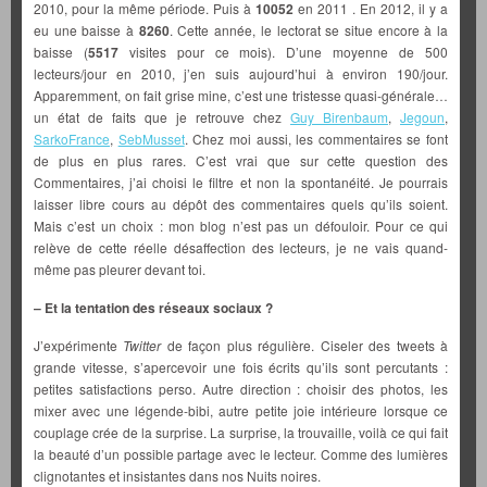
2010, pour la même période. Puis à
10052
en 2011 . En 2012, il y a
eu une baisse à
8260
. Cette année, le lectorat se situe encore à la
baisse (
5517
visites pour ce mois). D’une moyenne de 500
lecteurs/jour en 2010, j’en suis aujourd’hui à environ 190/jour.
Apparemment, on fait grise mine, c’est une tristesse quasi-générale…
un état de faits que je retrouve chez
Guy Birenbaum
,
Jegoun
,
SarkoFrance
,
SebMusset
. Chez moi aussi, les commentaires se font
de plus en plus rares. C’est vrai que sur cette question des
Commentaires, j’ai choisi le filtre et non la spontanéité. Je pourrais
laisser libre cours au dépôt des commentaires quels qu’ils soient.
Mais c’est un choix : mon blog n’est pas un défouloir. Pour ce qui
relève de cette réelle désaffection des lecteurs, je ne vais quand-
même pas pleurer devant toi.
– Et la tentation des réseaux sociaux ?
J’expérimente
Twitter
de façon plus régulière. Ciseler des tweets à
grande vitesse, s’apercevoir une fois écrits qu’ils sont percutants :
petites satisfactions perso. Autre direction : choisir des photos, les
mixer avec une légende-bibi, autre petite joie intérieure lorsque ce
couplage crée de la surprise. La surprise, la trouvaille, voilà ce qui fait
la beauté d’un possible partage avec le lecteur. Comme des lumières
clignotantes et insistantes dans nos Nuits noires.