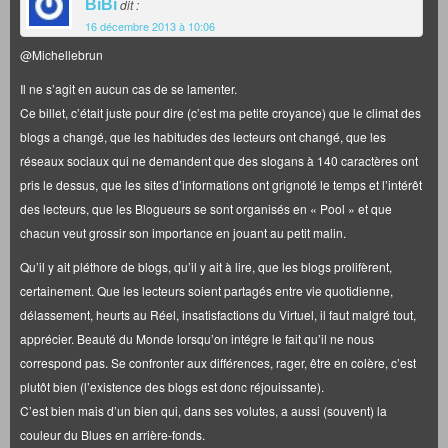
BiBi
dit :
16 décembre 2013 à 10:06
@Michellebrun
Il ne s’agit en aucun cas de se lamenter.
Ce billet, c’était juste pour dire (c’est ma petite croyance) que le climat des
blogs a changé, que les habitudes des lecteurs ont changé, que les
réseaux sociaux qui ne demandent que des slogans à 140 caractères ont
pris le dessus, que les sites d’informations ont grignoté le temps et l’intérêt
des lecteurs, que les Blogueurs se sont organisés en « Pool » et que
chacun veut grossir son importance en jouant au petit malin.
Qu’il y ait pléthore de blogs, qu’il y ait à lire, que les blogs prolifèrent,
certainement. Que les lecteurs soient partagés entre vie quotidienne,
délassement, heurts au Réel, insatisfactions du Virtuel, il faut malgré tout,
apprécier. Beauté du Monde lorsqu’on intégre le fait qu’il ne nous
correspond pas. Se confronter aux différences, rager, être en colère, c’est
plutôt bien (l’existence des blogs est donc réjouissante).
C’est bien mais d’un bien qui, dans ses volutes, a aussi (souvent) la
couleur du Blues en arrière-fonds.