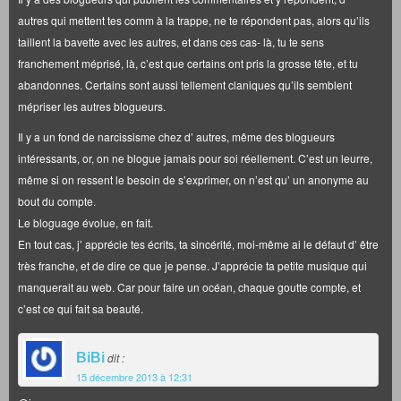
autres qui mettent tes comm à la trappe, ne te répondent pas, alors qu’ils
taillent la bavette avec les autres, et dans ces cas- là, tu te sens
franchement méprisé, là, c’est que certains ont pris la grosse tête, et tu
abandonnes. Certains sont aussi tellement claniques qu’ils semblent
mépriser les autres blogueurs.
Il y a un fond de narcissisme chez d’ autres, même des blogueurs
intéressants, or, on ne blogue jamais pour soi réellement. C’est un leurre,
même si on ressent le besoin de s’exprimer, on n’est qu’ un anonyme au
bout du compte.
Le bloguage évolue, en fait.
En tout cas, j’ apprécie tes écrits, ta sincérité, moi-même ai le défaut d’ être
très franche, et de dire ce que je pense. J’apprécie ta petite musique qui
manquerait au web. Car pour faire un océan, chaque goutte compte, et
c’est ce qui fait sa beauté.
BiBi
dit :
15 décembre 2013 à 12:31