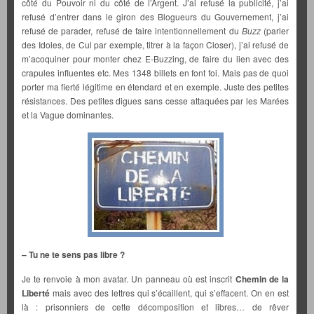
côté du Pouvoir ni du côté de l’Argent. J’ai refusé la publicité, j’ai
refusé d’entrer dans le giron des Blogueurs du Gouvernement, j’ai
refusé de parader, refusé de faire intentionnellement du
Buzz
(parler
des Idoles, de Cul par exemple, titrer à la façon Closer), j’ai refusé de
m’acoquiner pour monter chez E-Buzzing, de faire du lien avec des
crapules influentes etc. Mes 1348 billets en font foi. Mais pas de quoi
porter ma fierté légitime en étendard et en exemple. Juste des petites
résistances. Des petites digues sans cesse attaquées par les Marées
et la Vague dominantes.
– Tu ne te sens pas libre ?
Je te renvoie à mon avatar. Un panneau où est inscrit
Chemin de la
Liberté
mais avec des lettres qui s’écaillent, qui s’effacent. On en est
là : prisonniers de cette décomposition et libres… de rêver