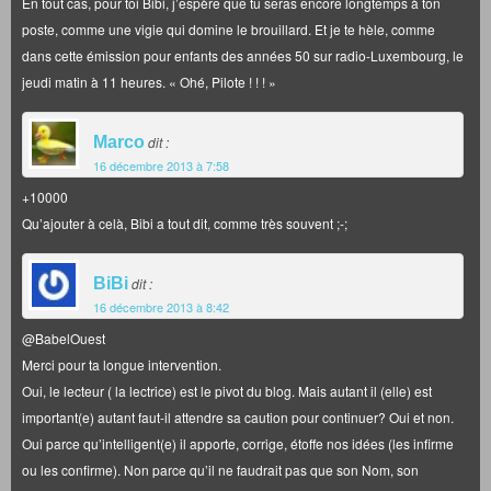
En tout cas, pour toi Bibi, j’espère que tu seras encore longtemps à ton
poste, comme une vigie qui domine le brouillard. Et je te hèle, comme
dans cette émission pour enfants des années 50 sur radio-Luxembourg, le
jeudi matin à 11 heures. « Ohé, Pilote ! ! ! »
Marco
dit :
16 décembre 2013 à 7:58
+10000
Qu’ajouter à celà, Bibi a tout dit, comme très souvent ;-;
BiBi
dit :
16 décembre 2013 à 8:42
@BabelOuest
Merci pour ta longue intervention.
Oui, le lecteur ( la lectrice) est le pivot du blog. Mais autant il (elle) est
important(e) autant faut-il attendre sa caution pour continuer? Oui et non.
Oui parce qu’intelligent(e) il apporte, corrige, étoffe nos idées (les infirme
ou les confirme). Non parce qu’il ne faudrait pas que son Nom, son