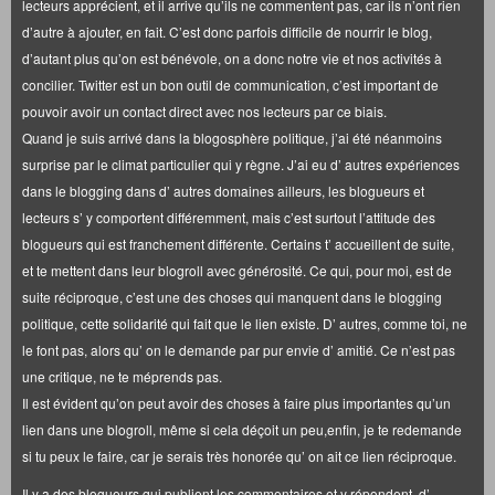
lecteurs apprécient, et il arrive qu’ils ne commentent pas, car ils n’ont rien
d’autre à ajouter, en fait. C’est donc parfois difficile de nourrir le blog,
d’autant plus qu’on est bénévole, on a donc notre vie et nos activités à
concilier. Twitter est un bon outil de communication, c’est important de
pouvoir avoir un contact direct avec nos lecteurs par ce biais.
Quand je suis arrivé dans la blogosphère politique, j’ai été néanmoins
surprise par le climat particulier qui y règne. J’ai eu d’ autres expériences
dans le blogging dans d’ autres domaines ailleurs, les blogueurs et
lecteurs s’ y comportent différemment, mais c’est surtout l’attitude des
blogueurs qui est franchement différente. Certains t’ accueillent de suite,
et te mettent dans leur blogroll avec générosité. Ce qui, pour moi, est de
suite réciproque, c’est une des choses qui manquent dans le blogging
politique, cette solidarité qui fait que le lien existe. D’ autres, comme toi, ne
le font pas, alors qu’ on le demande par pur envie d’ amitié. Ce n’est pas
une critique, ne te méprends pas.
Il est évident qu’on peut avoir des choses à faire plus importantes qu’un
lien dans une blogroll, même si cela déçoit un peu,enfin, je te redemande
si tu peux le faire, car je serais très honorée qu’ on ait ce lien réciproque.
Il y a des blogueurs qui publient les commentaires et y répondent, d’