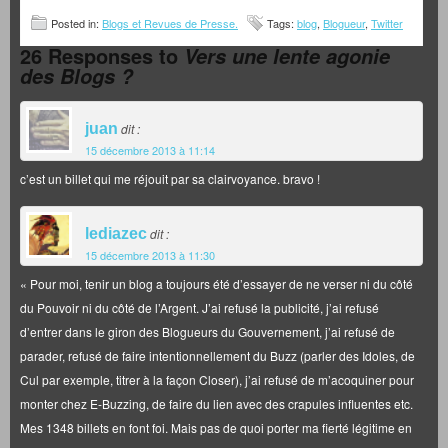
Posted in:
Blogs et Revues de Presse.
Tags:
blog
,
Blogueur
,
Twitter
26 Responses to
Vers une lente agonie
des Blogs ?
juan
dit :
15 décembre 2013 à 11:14
c’est un billet qui me réjouit par sa clairvoyance. bravo !
lediazec
dit :
15 décembre 2013 à 11:30
« Pour moi, tenir un blog a toujours été d’essayer de ne verser ni du côté
du Pouvoir ni du côté de l’Argent. J’ai refusé la publicité, j’ai refusé
d’entrer dans le giron des Blogueurs du Gouvernement, j’ai refusé de
parader, refusé de faire intentionnellement du Buzz (parler des Idoles, de
Cul par exemple, titrer à la façon Closer), j’ai refusé de m’acoquiner pour
monter chez E-Buzzing, de faire du lien avec des crapules influentes etc.
Mes 1348 billets en font foi. Mais pas de quoi porter ma fierté légitime en