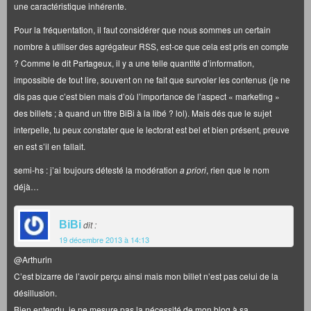
une caractéristique inhérente.
Pour la fréquentation, il faut considérer que nous sommes un certain
nombre à utiliser des agrégateur RSS, est-ce que cela est pris en compte
? Comme le dit Partageux, il y a une telle quantité d’information,
impossible de tout lire, souvent on ne fait que survoler les contenus (je ne
dis pas que c’est bien mais d’où l’importance de l’aspect « marketing »
des billets ; à quand un titre BiBi à la libé ? lol). Mais dés que le sujet
interpelle, tu peux constater que le lectorat est bel et bien présent, preuve
en est s’il en fallait.
semi-hs : j’ai toujours détesté la modération
a priori
, rien que le nom
déjà…
BiBi
dit :
19 décembre 2013 à 14:13
@Arthurin
C’est bizarre de l’avoir perçu ainsi mais mon billet n’est pas celui de la
désillusion.
Bien entendu, je ne mesure pas la nécessité de mon blog à sa