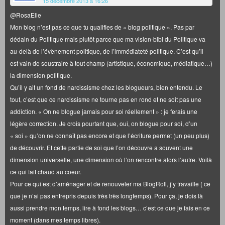
15 décembre 2013 à 16:26
@RosaElle
Mon blog n’est pas ce que tu qualifies de « blog politique ». Pas par
dédain du Politique mais plutôt parce que ma vision-bibi du Politique va
au-delà de l’évènement politique, de l’immédiateté politique. C’est qu’il
est vain de soustraire à tout champ (artistique, économique, médiatique…)
la dimension politique.
Qu’il y ait un fond de narcissisme chez les blogueurs, bien entendu. Le
tout, c’est que ce narcissisme ne tourne pas en rond et ne soit pas une
addiction. « On ne blogue jamais pour soi réellement » : je ferais une
légère correction. Je crois pourtant que, oui, on blogue pour soi, d’un
« soi » qu’on ne connaît pas encore et que l’écriture permet (un peu plus)
de découvrir. Et cette partie de soi que l’on découvre a souvent une
dimension universelle, une dimension où l’on rencontre alors l’autre. Voilà
ce qui fait chaud au coeur.
Pour ce qui est d’aménager et de renouveler ma BlogRoll, j’y travaille ( ce
que je n’ai pas entrepris depuis très très longtemps). Pour ça, je dois là
aussi prendre mon temps, lire à fond les blogs… c’est ce que je fais en ce
moment (dans mes temps libres).