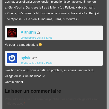
Les hausses et baisses de tension n’ont rien à voir avec continuer ou
arrêter d’écrire. Dans ses lettres à Milena (ou Felice), Kafka écrivait :
« Chérie, qu’adviendra t-il lorsque je ne pourrais plus écrire? ». Ben j’ai
une réponse : « Hé bien, tu mourras, Franz, tu mourras ».
Arthurin
dit :
20 décembre 2013 à 13:03
Va pour la saudade alors
sylvie
dit :
22 décembre 2013 à 15:04
Très bon article. Et pour le café, no problem, suis dans l’annuaire du
village où se situe ma bicoque.
Cordialement.
Laisser un commentaire
Votre adresse e-mail ne sera pas publiée.
Les champs obligatoires sont
indiqués avec
*