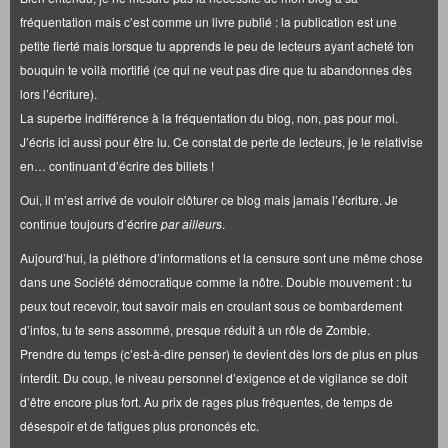
fréquentation mais c’est comme un livre publié : la publication est une
petite fierté mais lorsque tu apprends le peu de lecteurs ayant acheté ton
bouquin te voilà mortifié (ce qui ne veut pas dire que tu abandonnes dès
lors l’écriture).
La superbe indifférence à la fréquentation du blog, non, pas pour moi.
J’écris ici aussi pour être lu. Ce constat de perte de lecteurs, je le relativise
en… continuant d’écrire des billets !
Oui, il m’est arrivé de vouloir clôturer ce blog mais jamais l’écriture. Je
continue toujours d’écrire
par ailleurs
.
Aujourd’hui, la pléthore d’informations et la censure sont une même chose
dans une Société démocratique comme la nôtre. Double mouvement : tu
peux tout recevoir, tout savoir mais en croulant sous ce bombardement
d’infos, tu te sens assommé, presque réduit à un rôle de Zombie.
Prendre du temps (c’est-à-dire penser) te devient dès lors de plus en plus
interdit. Du coup, le niveau personnel d’exigence et de vigilance se doit
d’être encore plus fort. Au prix de rages plus fréquentes, de temps de
désespoir et de fatigues plus prononcés etc.