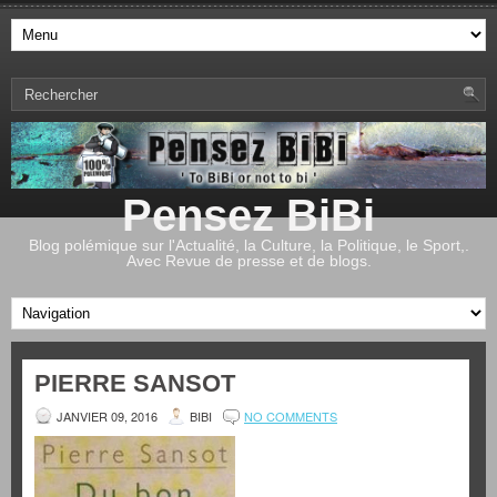
Pensez BiBi
Blog polémique sur l'Actualité, la Culture, la Politique, le Sport,.
Avec Revue de presse et de blogs.
PIERRE SANSOT
JANVIER 09, 2016
BIBI
NO COMMENTS