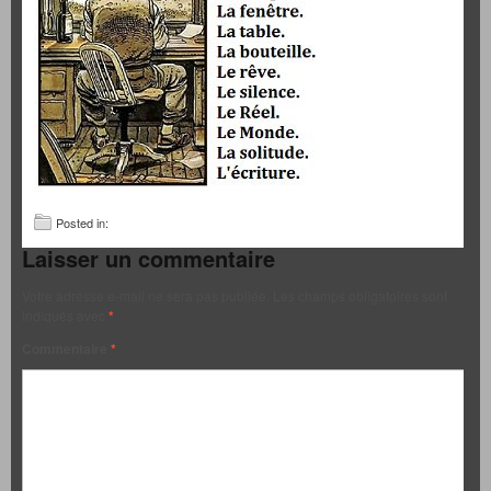
Posted in:
Laisser un commentaire
Votre adresse e-mail ne sera pas publiée.
Les champs obligatoires sont
indiqués avec
*
Commentaire
*