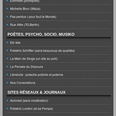
Extimités (politiques)
Michelle Brun (Waza)
Pas perdus ( pour tout le Monde)
Rue Affre (TG Bertin)
POÈTES, PSYCHO, SOCIO, MUSIKO
Etc-Iste
Frédéric Schiffter (sans beaucoup de qualités)
La Main de Singe (un site au poil)
La Pensée du Discours
Librelulle : potache potiche et poterne
Nos Consolations
SITES RÉSEAUX & JOURNAUX
Acrimed (sans modération)
Frédéric Lordon (et sa Pompe)