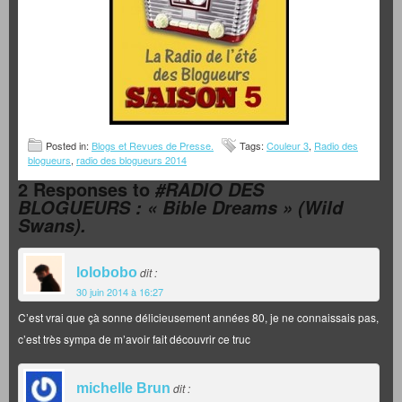
Posted in:
Blogs et Revues de Presse.
Tags:
Couleur 3
,
Radio des
blogueurs
,
radio des blogueurs 2014
2 Responses to
#RADIO DES
BLOGUEURS : « Bible Dreams » (Wild
Swans).
lolobobo
dit :
30 juin 2014 à 16:27
C’est vrai que çà sonne délicieusement années 80, je ne connaissais pas,
c’est très sympa de m’avoir fait découvrir ce truc
michelle Brun
dit :