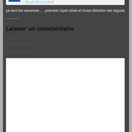
30 juin 2014 à 16:44
ça sent les vacances …..prendre l’opel corsa et rouler direction les vagues
…………
Laisser un commentaire
Votre adresse e-mail ne sera pas publiée.
Les champs obligatoires sont
indiqués avec
*
Commentaire
*