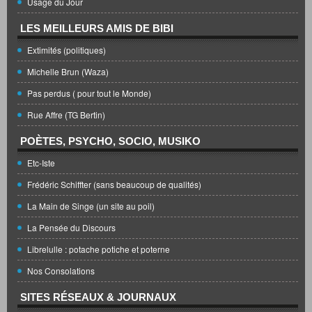
Usage du Jour
LES MEILLEURS AMIS DE BIBI
Extimités (politiques)
Michelle Brun (Waza)
Pas perdus ( pour tout le Monde)
Rue Affre (TG Bertin)
POÈTES, PSYCHO, SOCIO, MUSIKO
Etc-Iste
Frédéric Schiffter (sans beaucoup de qualités)
La Main de Singe (un site au poil)
La Pensée du Discours
Librelulle : potache potiche et poterne
Nos Consolations
SITES RÉSEAUX & JOURNAUX