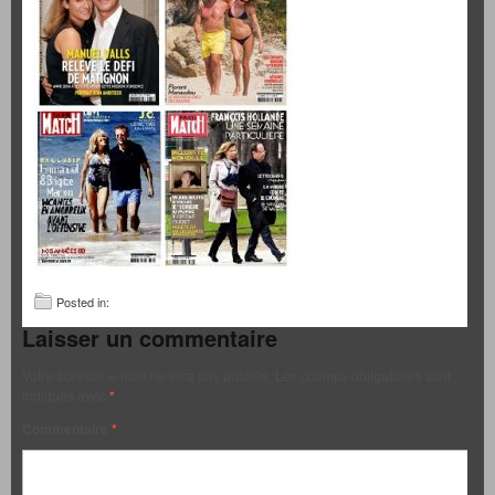
Posted in:
Laisser un commentaire
Votre adresse e-mail ne sera pas publiée.
Les champs obligatoires sont
indiqués avec
*
Commentaire
*