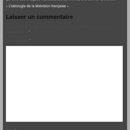
« L’idéologie de la télévision française ».
Laisser un commentaire
Votre adresse e-mail ne sera pas publiée.
Les champs obligatoires sont
indiqués avec
*
Commentaire
*