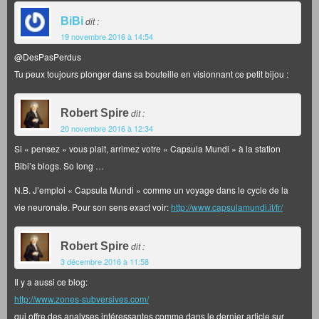
BiBi
dit :
19 novembre 2016 à 14:54
@DesPasPerdus
Tu peux toujours plonger dans sa bouteille en visionnant ce petit bijou :
Robert Spire
dit :
20 novembre 2016 à 12:34
Si « pensez » vous plait, arrimez votre « Capsula Mundi » à la station
Bibi’s blogs. So long …
N.B. J’emploi « Capsula Mundi » comme un voyage dans le cycle de la
vie neuronale. Pour son sens exact voir:
http://www.capsulamundi.it/fr/
Robert Spire
dit :
3 décembre 2016 à 11:58
Il y a aussi ce blog:
http://www.zones-subversives.com/
qui offre des analyses intéressantes comme dans le dernier article sur