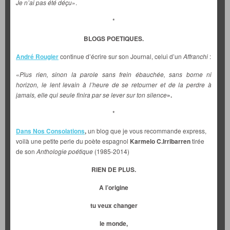
Je n’ai pas été déçu
».
*
BLOGS POETIQUES.
André Rougier
continue d’écrire sur son Journal, celui d’un
Affranchi
:
«
Plus rien, sinon la parole sans frein ébauchée, sans borne ni
horizon, le lent levain à l’heure de se retourner et de la perdre à
jamais, elle qui seule finira par se lever sur ton silence
».
*
Dans Nos Consolations
,
un blog que je vous recommande express,
voilà une petite perle du poète espagnol
Karmelo C.Irribarren
tirée
de son
Anthologie poétique
(1985-2014)
RIEN DE PLUS.
A l’origine
tu veux changer
le monde,