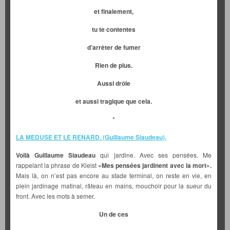
et finalement,
tu te contentes
d’arrêter de fumer
Rien de plus.
Aussi drôle
et aussi tragique que cela.
*
LA MEDUSE ET LE RENARD. (Guillaume Siaudeau).
Voilà Guillaume Siaudeau
qui jardine. Avec ses pensées. Me
rappelant la phrase de Kleist
«Mes pensées jardinent avec la mort».
Mais là, on n’est pas encore au stade terminal, on reste en vie, en
plein jardinage matinal, râteau en mains, mouchoir pour la sueur du
front. Avec les mots à semer.
Un de ces