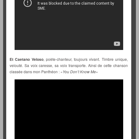
Et Caetano Veloso
, poète-chanteur, toujours vivant. Timbre unique,
velouté. Sa voix caresse, sa voix transporte. Ainsi de cette chanson
classée dans mon Panthéon : «
You Don’t Know Me
»