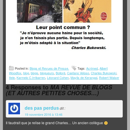
Posted in:
Blogs et Revues de Presse.
Tags:
Acrimed
,
Albert
Woodfox
,
blog
,
blogs
,
blogueurs
,
Bolloré
,
Caetano Veloso
,
Charles Bukowski
,
Itele
,
Karmelo C.Irribarren
,
Léonard Cohen
,
Maylis de Kerangal
,
Robert Walser
4 Responses to
MA REVUE DE BLOGS
(ET AUTRES PETITES CHOSES…)
des pas perdus
dit :
19 novembre 2016 à 13:46
Il faudrait que je relise le grand Charles… Un ancien collègue