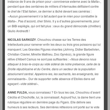
instance de 9 ans de prison pour «
connivence externe avec la Mafia
»,
pendant que des centaines de milliers d’internautes défilaient contre
le chef de l’Etat italien, ce dernier a lâché devant ses caméras :
«
Aucun gouvernement n’a fait autant que le mien pour combattre la
Mafia
». Pas d’accord, cher Silvio. Il y a d’autres gouvernements, pour
un BiBi espiègle, qui ont fait plus : ceux du grand démocrate (chrétien)
Giulio Andreotti !
NICOLAS SARKOZY
. Chouchou chasse sur les Terres des
Intellectuels pour ramener enfin les deux ou trois gros poissons qui lui
manquent. Les Grandes Figures vivantes (Johnny, Didier Barbelivien,
Christian Clavier, Mireille Mathieu, Doc Gynéco), la grande figure
rétive d’Albert Camus ne sont pas suffisantes : «
Nous devons nous
attaquer à bras-le-corps au vide sidéral de notre présence, celle de la
Droite républicaine et du Centre, dans un secteur de la population
absolument central. Appelons-les, les sachants, les enseignants, les
connaissants
». Dur de supporter cette absence d’Etoiles dans cet
agaçant «
vide sidéral
».
ANNE FULDA,
vous connaissez ? En tous les cas, Chouchou d’avant
Cécilia et Chochotte, lui, la connaissait. Aujourd’hui, la dame tient une
rubrique régulière en dernière page du Figaro. Elle délivre ses
humeurs à ses lecteurs. Ses dernières réflexions ont porté sur le vote