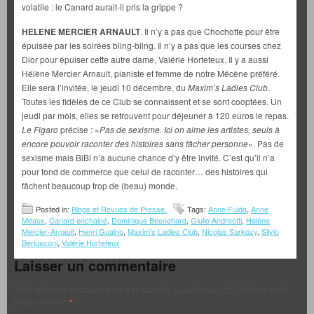
volatile : le Canard aurait-il pris la grippe ?
HELENE MERCIER ARNAULT
. Il n’y a pas que Chochotte pour être
épuisée par les soirées bling-bling. Il n’y a pas que les courses chez
Dior pour épuiser cette autre dame, Valérie Hortefeux. Il y a aussi
Hélène Mercier Arnault, pianiste et femme de notre Mécène préféré.
Elle sera l’invitée, le jeudi 10 décembre, du
Maxim’s Ladies Club
.
Toutes les fidèles de ce Club se connaissent et se sont cooptées. Un
jeudi par mois, elles se retrouvent pour déjeuner à 120 euros le repas.
Le Figaro
précise : «
Pas de sexisme. Ici on aime les artistes, seuls à
encore pouvoir raconter des histoires sans fâcher personne
». Pas de
sexisme mais BiBi n’a aucune chance d’y être invité. C’est qu’il n’a
pour fond de commerce que celui de raconter… des histoires qui
fâchent beaucoup trop de (beau) monde.
Posted in:
Blogs et Revues de Presse.
Tags:
Anne Fulda
,
Anne
Méaux
,
Canard enchainé
,
Dominique Besnehard
,
Giulio Andreotti
,
Hélène
Mercier-Arnault
,
Henri Guaino
,
Maxim's Ladies Club
,
Nicolas Sarkozy
,
Silvio
Berlusconi
,
Valérie Hortefeux
Laisser un commentaire
Votre adresse e-mail ne sera pas publiée.
Les champs obligatoires sont
indiqués avec
*