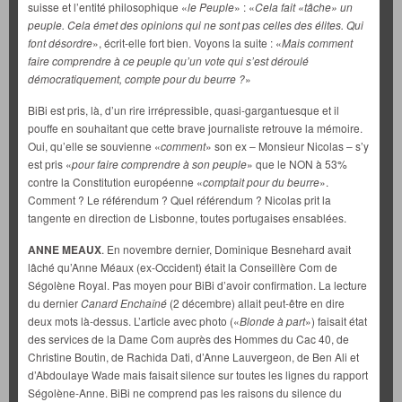
suisse et l’entité philosophique «
le Peuple
» : «
Cela fait «tâche» un
peuple. Cela émet des opinions qui ne sont pas celles des élites. Qui
font désordre
», écrit-elle fort bien. Voyons la suite : «
Mais comment
faire comprendre à ce peuple qu’un vote qui s’est déroulé
démocratiquement, compte pour du beurre ?
»
BiBi est pris, là, d’un rire irrépressible, quasi-gargantuesque et il
pouffe en souhaitant que cette brave journaliste retrouve la mémoire.
Oui, qu’elle se souvienne «
comment
» son ex – Monsieur Nicolas – s’y
est pris «
pour faire comprendre à son peuple
» que le NON à 53%
contre la Constitution européenne «
comptait pour du beurre
».
Comment ? Le référendum ? Quel référendum ? Nicolas prit la
tangente en direction de Lisbonne, toutes portugaises ensablées.
ANNE MEAUX
. En novembre dernier, Dominique Besnehard avait
lâché qu’Anne Méaux (ex-Occident) était la Conseillère Com de
Ségolène Royal. Pas moyen pour BiBi d’avoir confirmation. La lecture
du dernier
Canard Enchaîné
(2 décembre) allait peut-être en dire
deux mots là-dessus. L’article avec photo («
Blonde à part
») faisait état
des services de la Dame Com auprès des Hommes du Cac 40, de
Christine Boutin, de Rachida Dati, d’Anne Lauvergeon, de Ben Ali et
d’Abdoulaye Wade mais faisait silence sur toutes les lignes du rapport
Ségolène-Anne. BiBi ne comprend pas les raisons du silence du