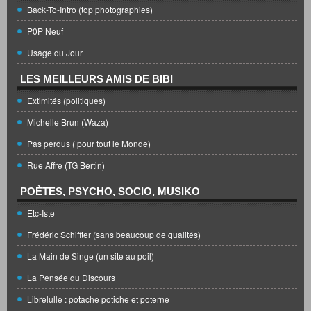
Back-To-Intro (top photographies)
P0P Neuf
Usage du Jour
LES MEILLEURS AMIS DE BIBI
Extimités (politiques)
Michelle Brun (Waza)
Pas perdus ( pour tout le Monde)
Rue Affre (TG Bertin)
POÈTES, PSYCHO, SOCIO, MUSIKO
Etc-Iste
Frédéric Schiffter (sans beaucoup de qualités)
La Main de Singe (un site au poil)
La Pensée du Discours
Librelulle : potache potiche et poterne