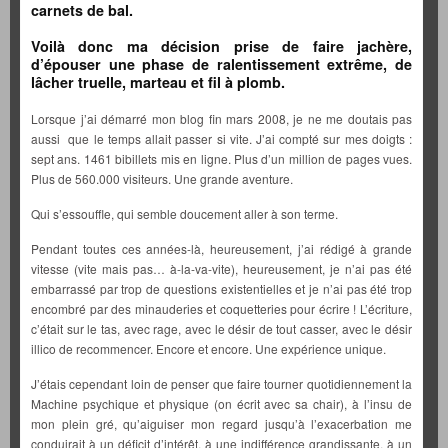
carnets de bal.
Voilà donc ma décision prise de faire jachère,
d’épouser une phase de ralentissement extrême, de
lâcher truelle, marteau et fil à plomb.
Lorsque j’ai démarré mon blog fin mars 2008, je ne me doutais pas
aussi que le temps allait passer si vite. J’ai compté sur mes doigts :
sept ans. 1461 bibillets mis en ligne. Plus d’un million de pages vues.
Plus de 560.000 visiteurs. Une grande aventure.
Qui s’essouffle, qui semble doucement aller à son terme.
Pendant toutes ces années-là, heureusement, j’ai rédigé à grande
vitesse (vite mais pas… à-la-va-vite), heureusement, je n’ai pas été
embarrassé par trop de questions existentielles et je n’ai pas été trop
encombré par des minauderies et coquetteries pour écrire ! L’écriture,
c’était sur le tas, avec rage, avec le désir de tout casser, avec le désir
illico de recommencer. Encore et encore. Une expérience unique.
J’étais cependant loin de penser que faire tourner quotidiennement la
Machine psychique et physique (on écrit avec sa chair), à l’insu de
mon plein gré, qu’aiguiser mon regard jusqu’à l’exacerbation me
conduirait à un déficit d’intérêt, à une indifférence grandissante, à un