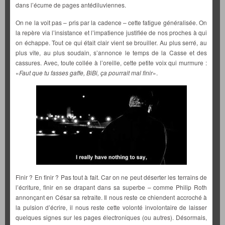
dans l’écume de pages antédiluviennes.
On ne la voit pas – pris par la cadence – cette fatigue généralisée. On
la repère via l’insistance et l’impatience justifiée de nos proches à qui
on échappe. Tout ce qui était clair vient se brouiller. Au plus serré, au
plus vite, au plus soudain, s’annonce le temps de la Casse et des
cassures. Avec, toute collée à l’oreille, cette petite voix qui murmure :
«
Faut que tu fasses gaffe, BiBi, ça pourrait mal finir
».
Finir ? En finir ? Pas tout à fait. Car on ne peut déserter les terrains de
l’écriture, finir en se drapant dans sa superbe – comme Philip Roth
annonçant en César sa retraite. Il nous reste ce chiendent accroché à
la pulsion d’écrire, il nous reste cette volonté involontaire de laisser
quelques signes sur les pages électroniques (ou autres). Désormais,