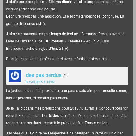
J’étoffe par exemple ce «
Elle me disait…
» et le proposerais à un/ une
éditrice (Advienne que pourra).
L’écriture n’est pas une
addiction
. Elle est métamorphose (continue). La
grande différence est là.
J’aime ce nouveau temps : temps de lecture ( Fernando Pessoa avec Le
Livre de l’Intranquillité / JB Pontalis « Fenêtres » en Folio / Guy
Birenbaum, acheté aujourd’hui, à lire).
Et toujours ce temps professionnel avec enfants, adolescents…
des pas perdus
dit :
8 avril 2015 à 13:07
La jachère est un état provisoire, une pause salutaire pour ensuite semer,
laisser pousser, et récolter plus encore.
Je te l’ai dit dans mes prédictions pour 2015, tu auras le Goncourt pour ton
recueil Elle me disait. Les textes sont là, les éditeurs se bousculent, et à la
rentrée tu seras dans l’écran à le présenter à la France entière.
J’espère que la gloire ne t’empêchera de partager un verre ou un dîner.