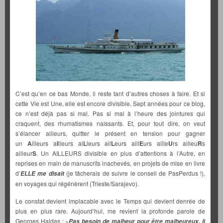
C’est qu’en ce bas Monde, il reste tant d’autres choses à faire. Et si
cette Vie est Une, elle est encore divisible. Sept années pour ce blog,
ce n’est déjà pas si mal. Pas si mal à l’heure des jointures qui
craquent, des rhumatismes naissants. Et, pour tout dire, on veut
s’élancer ailleurs, quitter le présent en tension pour gagner
un
A
illeurs a
I
lleurs ai
L
leurs ail
L
eurs aill
E
urs aille
U
rs ailleu
R
s
ailleur
S
. Un AILLEURS divisible en plus d’attentions à l’Autre, en
reprises en main de manuscrits inachevés, en projets de mise en livre
d’
(je tâcherais de suivre le conseil de PasPerdus !),
ELLE me disait
en voyages qui régénèrent (Trieste/Sarajevo).
Le constat devient implacable avec le Temps qui devient denrée de
plus en plus rare. Aujourd’hui, me revient la profonde parole de
Georges Haldas : «
Pas besoin de malheur pour être malheureux. Il