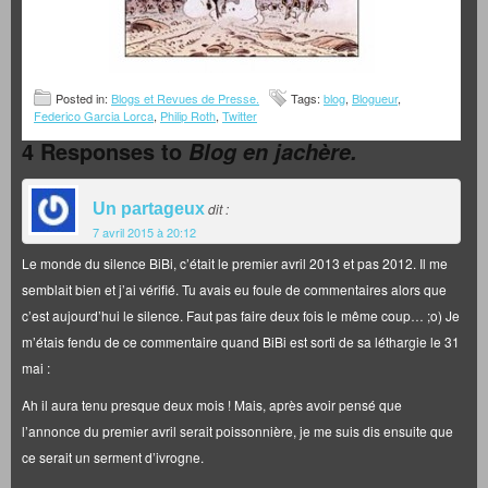
Posted in:
Blogs et Revues de Presse.
Tags:
blog
,
Blogueur
,
Federico Garcia Lorca
,
Philip Roth
,
Twitter
4 Responses to
Blog en jachère.
Un partageux
dit :
7 avril 2015 à 20:12
Le monde du silence BiBi, c’était le premier avril 2013 et pas 2012. Il me
semblait bien et j’ai vérifié. Tu avais eu foule de commentaires alors que
c’est aujourd’hui le silence. Faut pas faire deux fois le même coup… ;o) Je
m’étais fendu de ce commentaire quand BiBi est sorti de sa léthargie le 31
mai :
Ah il aura tenu presque deux mois ! Mais, après avoir pensé que
l’annonce du premier avril serait poissonnière, je me suis dis ensuite que
ce serait un serment d’ivrogne.