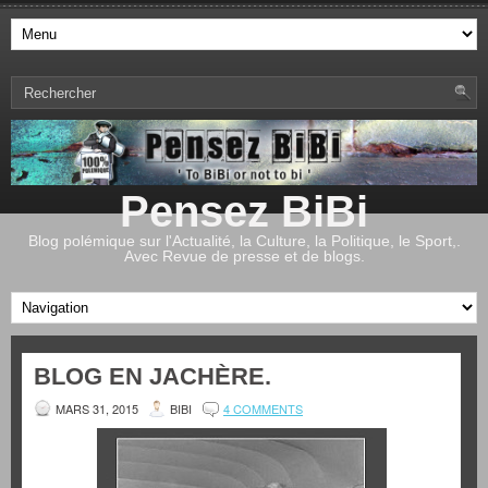
Pensez BiBi
Blog polémique sur l'Actualité, la Culture, la Politique, le Sport,.
Avec Revue de presse et de blogs.
BLOG EN JACHÈRE.
MARS 31, 2015
BIBI
4 COMMENTS