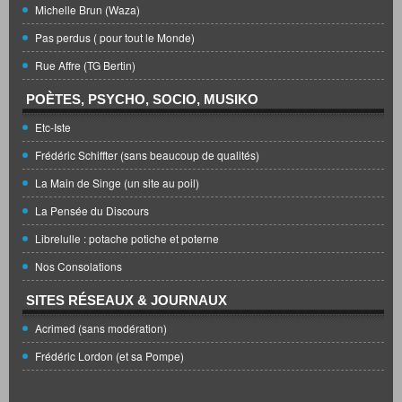
Michelle Brun (Waza)
Pas perdus ( pour tout le Monde)
Rue Affre (TG Bertin)
POÈTES, PSYCHO, SOCIO, MUSIKO
Etc-Iste
Frédéric Schiffter (sans beaucoup de qualités)
La Main de Singe (un site au poil)
La Pensée du Discours
Librelulle : potache potiche et poterne
Nos Consolations
SITES RÉSEAUX & JOURNAUX
Acrimed (sans modération)
Frédéric Lordon (et sa Pompe)