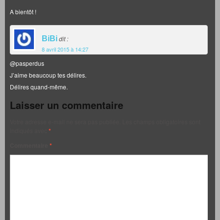
A bientôt !
BiBi
dit :
8 avril 2015 à 14:27
@pasperdus
J’aime beaucoup tes délires.
Délires quand-même.
Laisser un commentaire
Votre adresse e-mail ne sera pas publiée.
Les champs obligatoires sont
indiqués avec
*
Commentaire
*