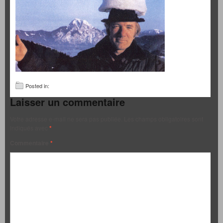
Posted in:
Laisser un commentaire
Votre adresse e-mail ne sera pas publiée.
Les champs obligatoires sont
indiqués avec
*
Commentaire
*