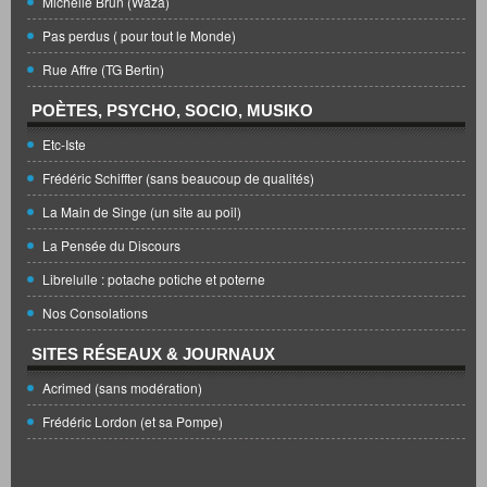
Michelle Brun (Waza)
Pas perdus ( pour tout le Monde)
Rue Affre (TG Bertin)
POÈTES, PSYCHO, SOCIO, MUSIKO
Etc-Iste
Frédéric Schiffter (sans beaucoup de qualités)
La Main de Singe (un site au poil)
La Pensée du Discours
Librelulle : potache potiche et poterne
Nos Consolations
SITES RÉSEAUX & JOURNAUX
Acrimed (sans modération)
Frédéric Lordon (et sa Pompe)