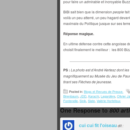
pour faire un
admirable
et incroyable Buzz
BiBi sait bien que la dimension
people
fai
voilà un peu atterré, un peu hagard devan
maximale du Politique jusque sur ses terre
Réponse magique.
En ultime défense contre cette angoisse do
choisit finalement le meilleur : les 800 Bi
_____________________________
PS :
La photo est d’André Kertesz dont les
magnifiquement au Musée du Jeu de Paume 
tirant ses Flèches de jeunesse.
Posted in:
Blogs et Revues de Presse.
Birenbaum
,
JDD
,
Karachi
,
Lagardère
,
Olivier J
Fontenelle
,
Sinik
,
Slate
,
Valérie Hortefeux
One Response to
800 art
cui cui fit l'oiseau
dit :