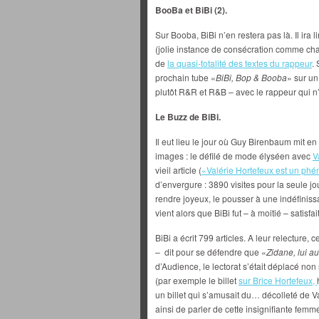
BooBa et BiBi (2).
Sur Booba, BiBi n’en restera pas là. Il ira 
(jolie instance de consécration comme chac
de
la quasi-totalité des textes du rappeur
.
prochain tube «
BiBi, Bop & Booba
» sur un
plutôt R&R et R&B – avec le rappeur qui n’e
Le Buzz de BiBi.
Il eut lieu le jour où Guy Birenbaum mit en
images : le défilé de mode élyséen avec
V
vieil article (
«Valérie Hortefeux est un ph
d’envergure : 3890 visites pour la seule j
rendre joyeux, le pousser à une indéfinis
vient alors que BiBi fut – à moitié – satisfa
BiBi a écrit 799 articles. A leur relecture, c
– dit pour se défendre que «
Zidane, lui au
d’Audience, le lectorat s’était déplacé non s
(par exemple le billet
sur Brice Hortefeux,
un billet qui s’amusait du… décolleté de Val
ainsi de parler de cette insignifiante fem