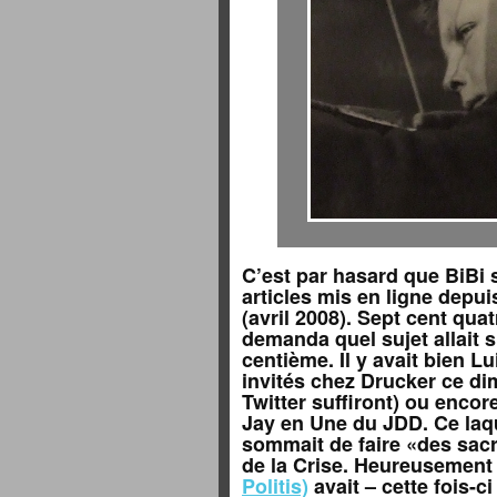
C’est par hasard que BiBi 
articles mis en ligne depui
(avril 2008). Sept cent quatr
demanda quel sujet allait s
centième. Il y avait bien 
invités chez Drucker ce di
Twitter suffiront) ou encore 
Jay en Une du JDD. Ce laq
sommait de faire «des sacri
de la Crise. Heureusemen
Politis)
avait – cette fois-