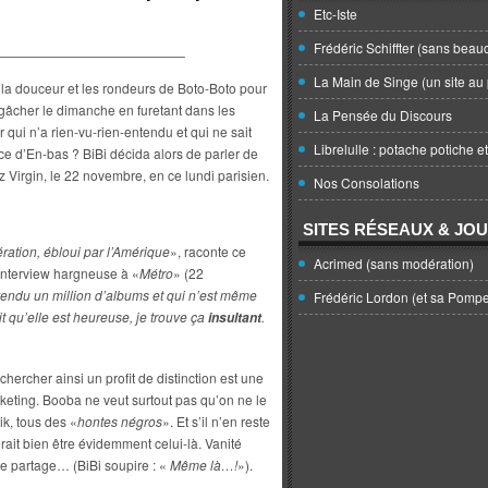
Etc-Iste
Frédéric Schiffter (sans beau
_________________________
La Main de Singe (un site au 
 la douceur et les rondeurs de Boto-Boto pour
âcher le dimanche en furetant dans les
La Pensée du Discours
 qui n’a rien-vu-rien-entendu et qui ne sait
Librelulle : potache potiche e
ce d’En-bas ? BiBi décida alors de parler de
 Virgin, le 22 novembre, en ce lundi parisien.
Nos Consolations
SITES RÉSEAUX & JO
ration, ébloui par l’Amérique
», raconte ce
Acrimed (sans modération)
e interview hargneuse à «
Métro
» (22
vendu un million d’albums et qui n’est même
Frédéric Lordon (et sa Pomp
t qu’elle est heureuse, je trouve ça
.
insultant
chercher ainsi un profit de distinction est une
rketing. Booba ne veut surtout pas qu’on ne le
k, tous des «
hontes négros
». Et s’il n’en reste
it bien être évidemment celui-là. Vanité
de partage… (BiBi soupire : «
Même là…!
»).