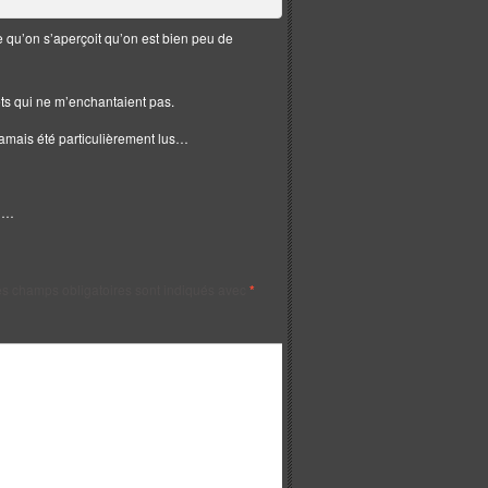
ce qu’on s’aperçoit qu’on est bien peu de
lets qui ne m’enchantaient pas.
t jamais été particulièrement lus…
on…
s champs obligatoires sont indiqués avec
*