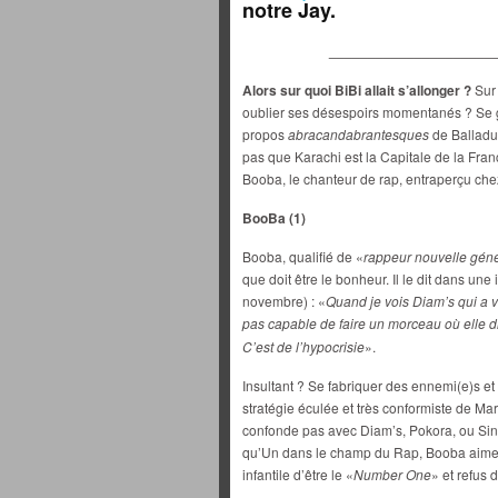
notre Jay.
_____________________
Alors sur quoi BiBi allait s’allonger ?
Sur
oublier ses désespoirs momentanés ? Se g
propos
abracandabrantesques
de Balladur
pas que Karachi est la Capitale de la Fran
Booba, le chanteur de rap, entraperçu chez
BooBa (1)
Booba, qualifié de «
rappeur nouvelle géné
que doit être le bonheur. Il le dit dans un
novembre) : «
Quand je vois Diam’s qui a 
pas capable de faire un morceau où elle di
C’est de l’hypocrisie
».
Insultant ? Se fabriquer des ennemi(e)s et 
stratégie éculée et très conformiste de Ma
confonde pas avec Diam’s, Pokora, ou Sini
qu’Un dans le champ du Rap, Booba aimera
infantile d’être le «
Number One
» et refus 