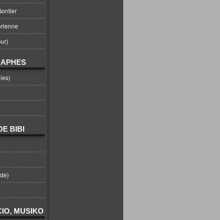
ontier
orienne
ur)
RAPHES
ies)
E BIBI
nde)
IO, MUSIKO