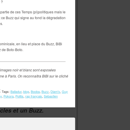
 ?
t partie de ces Temps (pi)politiques mais le
t ce Buzz qui signe au fond la dégradation
s.
minicale, en lieu et place du Buzz, BiBi
zz de Boto-Boto.
_________________________________
 images noir et blanc sont exposées
à Paris. On reconnaîtra BiBi sur le cliché
Tags:
Balladur
,
blog
,
Booba
,
Buzz
,
Diam's
,
Guy
ay
,
Pokora
,
Politis
,
rap français
,
Sebastien
icles et un Buzz.