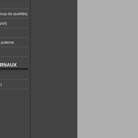
coup de qualités)
poil)
t poterne
URNAUX
e)