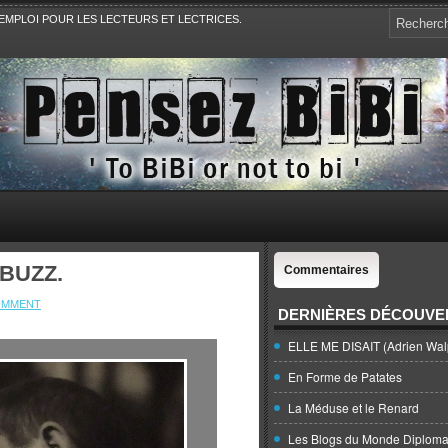
EMPLOI POUR LES LECTEURS ET LECTRICES.
e, la Politique, le Sport,. Avec Revue de presse et de blogs.
 BUZZ.
Commentaires
OMMENT
DERNIÈRES DÉCOUVE
ELLE ME DISAIT (Adrien Wal
En Forme de Patates
La Méduse et le Renard
Les Blogs du Monde Diploma