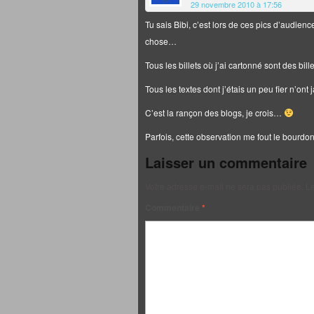
29 novembre 2010 à 17:56
Tu sais Bibi, c’est lors de ces pics d’audien
chose…
Tous les billets où j’ai cartonné sont des bil
Tous les textes dont j’étais un peu fier n’on
C’est la rançon des blogs, je crois…
Parfois, cette observation me fout le bourd
Laisser un commentaire
Votre adresse e-mail ne sera pas publiée.
Le
Commentaire
*