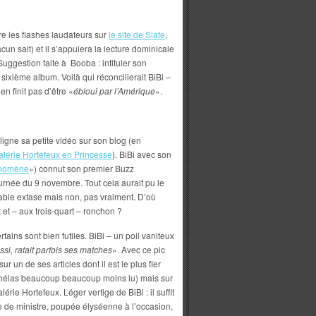
lire les flashes laudateurs sur
le site de Slate
,
un sait) et il s’appuiera la lecture dominicale
 Suggestion faite à Booba : intituler son
 sixième album. Voilà qui réconcilierait BiBi –
n finit pas d’être «
ébloui par l’Amérique
».
 ligne sa petite vidéo sur son blog (en
alérie Hortefeux en Princesse
). BiBi avec son
énomène
») connut son premier Buzz
ournée du 9 novembre. Tout cela aurait pu le
sable extase mais non, pas vraiment. D’où
it et – aux trois-quart – ronchon ?
ertains sont bien futiles. BiBi – un poil vaniteux
ssi, ratait parfois ses matches
». Avec ce pic
ur un de ses articles dont il est le plus fier
hélas beaucoup beaucoup moins lu) mais sur
érie Hortefeux. Léger vertige de BiBi : il suffit
me de ministre, poupée élyséenne à l’occasion,