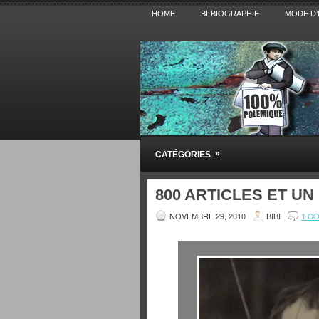
HOME
BI-BIOGRAPHIE
MODE D’
Pensez BiBi
»
CATÉGORIES
Blog polémique sur l'Actualité, la Cultur
800 ARTICLES ET UN
NOVEMBRE 29, 2010
BIBI
1 C