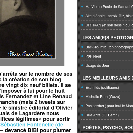
Ma Vie au Poste de Samuel G
Site d'Annie Lacroix-Riz, hist
URTIKAN (et son dessin du jo
LES AMI(E)S PHOTOG
Back-To-Intro (top photograph
P0P Neuf
Usage du Jour
s’arrêta sur le nombre de ses
s la création de son blog
LES MEILLEURS AMIS D
e vingt dix neuf billets. Il se
Extimités (politiques)
’imposer à lui pour le huit
Luis Fernandez et Line Renaud
Michelle Brun (Waza)
manche (mais 2 tweets sur
Pas perdus ( pour tout le Mo
le sinistre éditorial d’Olivier
uais de Lagardère nous
Rue Affre (TG Bertin)
fices légitimes» pour sortir
t
Sébastien Fontenelle (de
POÈTES, PSYCHO, SOC
ci – devancé BiBi pour plumer