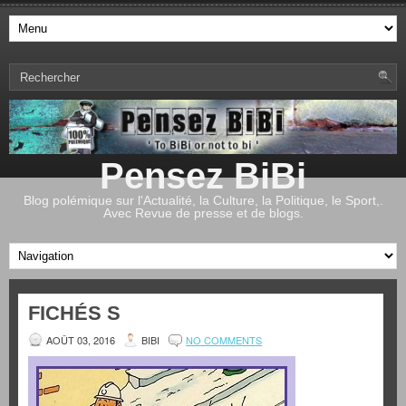
Pensez BiBi
Blog polémique sur l'Actualité, la Culture, la Politique, le Sport,.
Avec Revue de presse et de blogs.
FICHÉS S
AOÛT 03, 2016
BIBI
NO COMMENTS