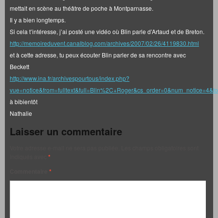
mettait en scène au théâtre de poche à Montparnasse.
Il y a bien longtemps.
Si cela t’intéresse, j’ai posté une vidéo où Blin parle d’Artaud et de Breton.
http://memoireduvent.canalblog.com/archives/2007/02/26/4119830.html
et à cette adresse, tu peux écouter Blin parler de sa rencontre avec
Beckett
http://www.ina.fr/archivespourtous/index.php?
vue=notice&from=fulltext&full=Blin%2C+Roger&cs_order=0&num_notice=4&to
à bibientôt
Nathalie
Laisser un commentaire
Votre adresse e-mail ne sera pas publiée.
Les champs obligatoires sont
indiqués avec
*
Commentaire
*