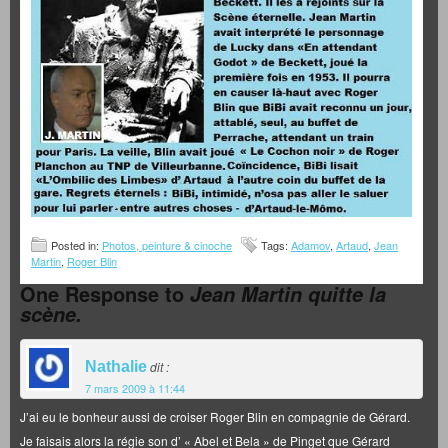
Posted in:
Photos, peinture & cinoche
Tags:
Adamov
,
Artaud
,
Jean
Martin
,
Roger Blin
One Response to
Jean Martin quitte la
scène.
Nathalie
dit :
7 mars 2009 à 11:44
J’ai eu le bonheur aussi de croiser Roger Blin en compagnie de Gérard.
Je faisais alors la régie son d’ « Abel et Bela » de Pinget que Gérard