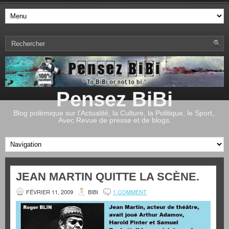
Pensez BiBi
Blog polémique sur l'Actualité, la Culture, la Politique, le Sport,.
Avec Revue de presse et de blogs.
JEAN MARTIN QUITTE LA SCÈNE.
FÉVRIER 11, 2009
BIBI
1 COMMENT