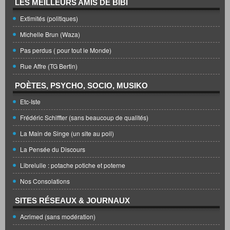
LES MEILLEURS AMIS DE BIBI
Extimités (politiques)
Michelle Brun (Waza)
Pas perdus ( pour tout le Monde)
Rue Affre (TG Bertin)
POÈTES, PSYCHO, SOCIO, MUSIKO
Etc-Iste
Frédéric Schiffter (sans beaucoup de qualités)
La Main de Singe (un site au poil)
La Pensée du Discours
Librelulle : potache potiche et poterne
Nos Consolations
SITES RÉSEAUX & JOURNAUX
Acrimed (sans modération)