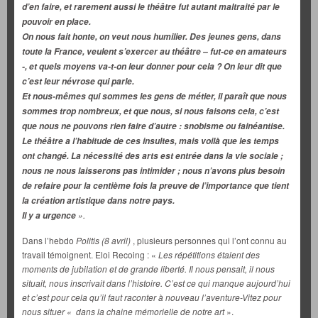
d’en faire, et rarement aussi le théâtre fut autant maltraité par le
pouvoir en place.
On nous fait honte, on veut nous humilier. Des jeunes gens, dans
toute la France, veulent s’exercer au théâtre – fut-ce en amateurs
-, et quels moyens va-t-on leur donner pour cela ? On leur dit que
c’est leur névrose qui parle.
Et nous-mêmes qui sommes les gens de métier, il paraît que nous
sommes trop nombreux, et que nous, si nous faisons cela, c’est
que nous ne pouvons rien faire d’autre : snobisme ou fainéantise.
Le théâtre a l’habitude de ces insultes, mais voilà que les temps
ont changé. La nécessité des arts est entrée dans la vie sociale ;
nous ne nous laisserons pas intimider ; nous n’avons plus besoin
de refaire pour la centième fois la preuve de l’importance que tient
la création artistique dans notre pays.
».
Il y a urgence
Dans l’hebdo
Politis (8 avril)
, plusieurs personnes qui l’ont connu au
travail témoignent. Eloi Recoing : «
Les répétitions étaient des
moments de jubilation et de grande liberté. Il nous pensait, il nous
situait, nous inscrivait dans l’histoire. C’est ce qui manque aujourd’hui
et c’est pour cela qu’il faut raconter à nouveau l’aventure-Vitez pour
nous situer « dans la chaine mémorielle de notre art
».