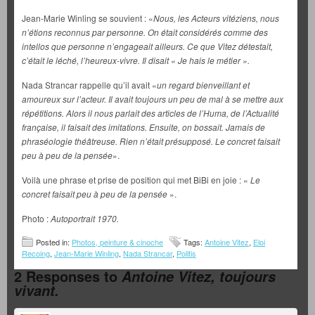
Jean-Marie Winling se souvient : «
Nous, les Acteurs vitéziens, nous
n’étions reconnus par personne. On était considérés comme des
intellos que personne n’engageait ailleurs. Ce que Vitez détestait,
c’était le léché, l’heureux-vivre. Il disait « Je hais le métier ».
Nada Strancar rappelle qu’il avait «
un regard bienveillant et
amoureux sur l’acteur. Il avait toujours un peu de mal à se mettre aux
répétitions. Alors il nous parlait des articles de l’Huma, de l’Actualité
française, il faisait des imitations. Ensuite, on bossait. Jamais de
phraséologie théâtreuse. Rien n’était présupposé. Le concret faisait
peu à peu de la pensée
».
Voilà une phrase et prise de position qui met BiBi en joie : «
Le
concret faisait peu à peu de la pensée
».
Photo :
Autoportrait 1970.
Posted in:
Photos, peinture & cinoche
Tags:
Antoine Vitez
,
Eloi
Recoing
,
Jean-Marie Winling
,
Nada Strancar
,
Politis
2 Responses to
Antoine Vitez, toujours
vivant.