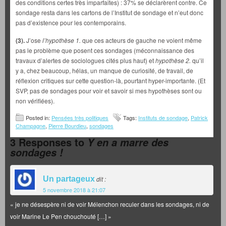
des conditions certes très imparfaites) : 37% se déclarèrent contre. Ce
sondage resta dans les cartons de l’Institut de sondage et n’eut donc
pas d’existence pour les contemporains.
(3).
J’ose
l’hypothèse 1.
que ces acteurs de gauche ne voient même
pas le problème que posent ces sondages (méconnaissance des
travaux d’alertes de sociologues cités plus haut) et
hypothèse 2.
qu’il
y a, chez beaucoup, hélas, un manque de curiosité, de travail, de
réflexion critiques sur cette question-là, pourtant hyper-importante. (Et
SVP, pas de sondages pour voir et savoir si mes hypothèses sont ou
non vérifiées).
Posted in:
Pensées très politiques
Tags:
Instituts de sondage
,
Patrick
Champagne
,
Pierre Bourdieu
,
sondages
3 Responses to
Y en a marre des
sondages !
Un partageux
dit :
5 novembre 2018 à 21:07
« je ne désespère ni de voir Mélenchon reculer dans les sondages, ni de
voir Marine Le Pen chouchouté […] »