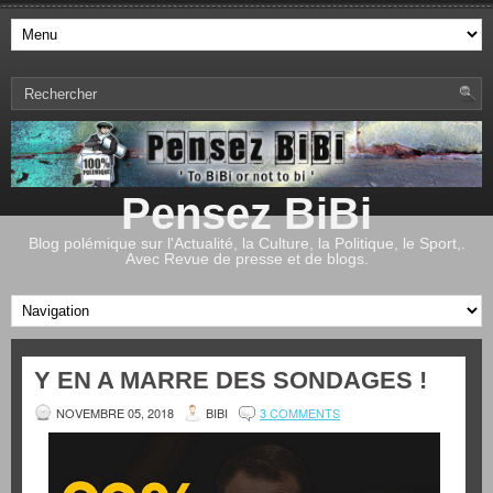
Pensez BiBi
Blog polémique sur l'Actualité, la Culture, la Politique, le Sport,.
Avec Revue de presse et de blogs.
Y EN A MARRE DES SONDAGES !
NOVEMBRE 05, 2018
BIBI
3 COMMENTS