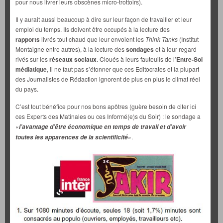
pour nous livrer leurs obscènes micro-trottoirs).
Il y aurait aussi beaucoup à dire sur leur façon de travailler et leur
emploi du temps. Ils doivent être occupés à la lecture des
rapports
livrés tout chaud que leur envoient les
Think Tanks
(Institut
Montaigne entre autres), à la lecture des
sondages
et à leur regard
rivés sur les
réseaux sociaux
. Cloués à leurs fauteuils de l’
Entre-Soi
médiatique
, il ne faut pas s’étonner que ces Editocrates et la plupart
des Journalistes de Rédaction ignorent de plus en plus le climat réel
du pays.
C’est tout bénéfice pour nos bons apôtres (guère besoin de citer ici
ces Experts des Matinales ou ces Informé(e)s du Soir) : le sondage a
«
l’avantage d’être économique en temps de travail et d’avoir
».
toutes les apparences de la scientificité