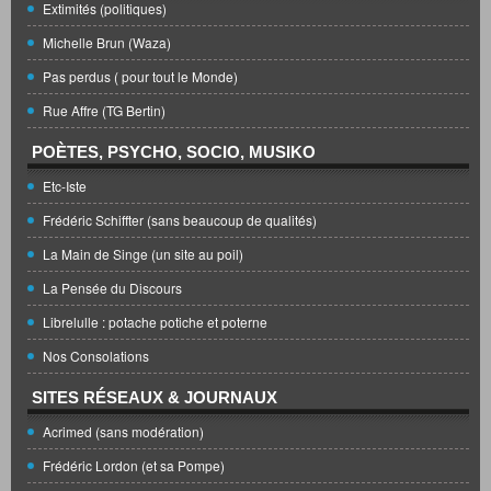
Extimités (politiques)
Michelle Brun (Waza)
Pas perdus ( pour tout le Monde)
Rue Affre (TG Bertin)
POÈTES, PSYCHO, SOCIO, MUSIKO
Etc-Iste
Frédéric Schiffter (sans beaucoup de qualités)
La Main de Singe (un site au poil)
La Pensée du Discours
Librelulle : potache potiche et poterne
Nos Consolations
SITES RÉSEAUX & JOURNAUX
Acrimed (sans modération)
Frédéric Lordon (et sa Pompe)