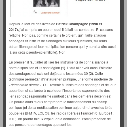
Depuis la lecture des livres de
Patrick Champagne (1990 et
2017),
j’ai compris un peu en quoi il fallait les combattre. Et ce, sans
relâche. Non pas, comme certains le croient, qu’il faille attaquer
sondages et Instituts de Sondages sur leurs questions, sur leurs
échantillonages et leur multiplication (encore qu’il y aurait à dire aussi
là sur cette pseudo-scientificité). Non.
En premier, il faut aller utiliser les instruments de connaissance à
notre disposition et ils sont légion
(1)
. Il faut aller voir aussi l’histoire
des sondages qui existent déjà dans les années 30
(2)
. Cette
technique permettait d’instaurer en pratique, une forme moderne de
«
démocratie directe
». Oui, revenir à l’histoire des sondages et de leur
apparition et s’attarder à expliquer l’importance exponentielle des
liens sondages/journalisme (surtout dans les dernières décennies).
On pourra alors mieux comprendre le fonctionnement du champ
politique (et de sa médiatisation continue aujourd’hui avec les télés-
poubelles BFMTV, LCI, C8, les radios libérales FranceInfo, Europe1,
RTL), on pourra mieux expliquer la domination, l’omniprésence de
ces penseurs-par-sondages que sont les