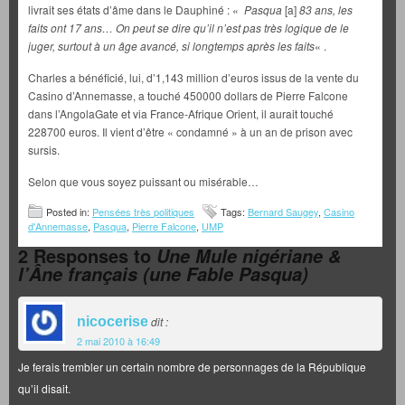
livrait ses états d’âme dans le Dauphiné : «
Pasqua
[a]
83 ans, les
faits ont 17 ans… On peut se dire qu’il n’est pas très logique de le
juger, surtout à un âge avancé, si longtemps après les faits
« .
Charles a bénéficié, lui, d’1,143 million d’euros issus de la vente du
Casino d’Annemasse, a touché 450000 dollars de Pierre Falcone
dans l’AngolaGate et via France-Afrique Orient, il aurait touché
228700 euros. Il vient d’être « condamné » à un an de prison avec
sursis.
Selon que vous soyez puissant ou misérable…
Posted in:
Pensées très politiques
Tags:
Bernard Saugey
,
Casino
d'Annemasse
,
Pasqua
,
Pierre Falcone
,
UMP
2 Responses to
Une Mule nigériane &
l’Âne français (une Fable Pasqua)
nicocerise
dit :
2 mai 2010 à 16:49
Je ferais trembler un certain nombre de personnages de la République
qu’il disait.