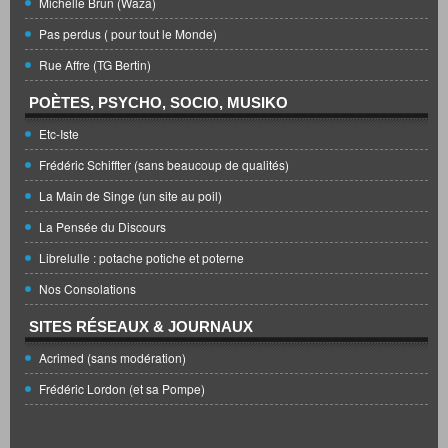
Michelle Brun (Waza)
Pas perdus ( pour tout le Monde)
Rue Affre (TG Bertin)
POÈTES, PSYCHO, SOCIO, MUSIKO
Etc-Iste
Frédéric Schiffter (sans beaucoup de qualités)
La Main de Singe (un site au poil)
La Pensée du Discours
Librelulle : potache potiche et poterne
Nos Consolations
SITES RÉSEAUX & JOURNAUX
Acrimed (sans modération)
Frédéric Lordon (et sa Pompe)