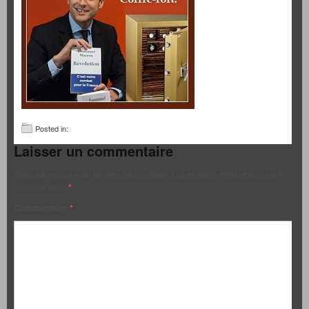
Posted in:
Laisser un commentaire
Votre adresse e-mail ne sera pas publiée.
Les champs obligatoires sont
indiqués avec
*
Commentaire
*