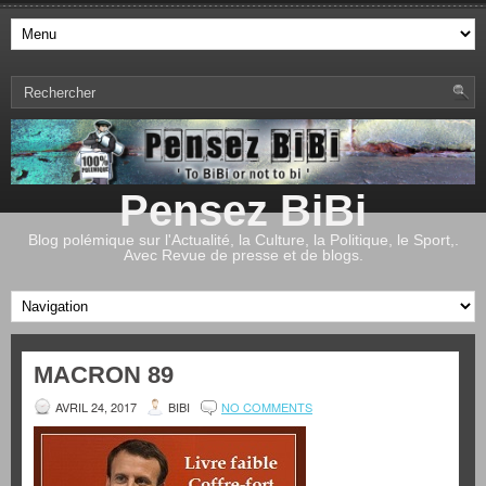
Pensez BiBi
Blog polémique sur l'Actualité, la Culture, la Politique, le Sport,.
Avec Revue de presse et de blogs.
MACRON 89
AVRIL 24, 2017
BIBI
NO COMMENTS