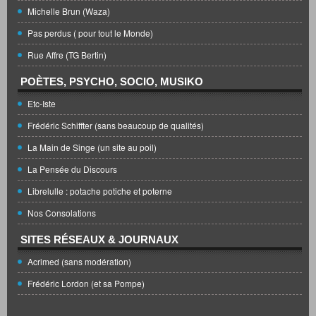
Michelle Brun (Waza)
Pas perdus ( pour tout le Monde)
Rue Affre (TG Bertin)
POÈTES, PSYCHO, SOCIO, MUSIKO
Etc-Iste
Frédéric Schiffter (sans beaucoup de qualités)
La Main de Singe (un site au poil)
La Pensée du Discours
Librelulle : potache potiche et poterne
Nos Consolations
SITES RÉSEAUX & JOURNAUX
Acrimed (sans modération)
Frédéric Lordon (et sa Pompe)