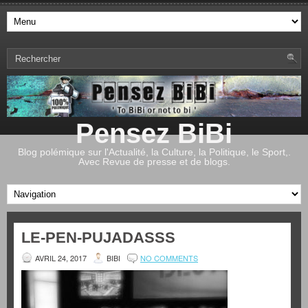
Pensez BiBi
Blog polémique sur l'Actualité, la Culture, la Politique, le Sport,.
Avec Revue de presse et de blogs.
LE-PEN-PUJADASSS
AVRIL 24, 2017
BIBI
NO COMMENTS