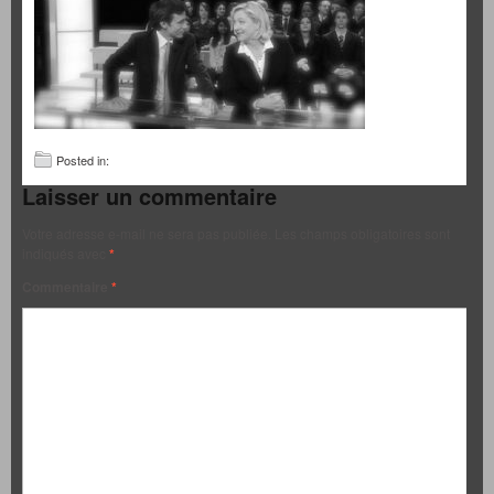
Posted in:
Laisser un commentaire
Votre adresse e-mail ne sera pas publiée.
Les champs obligatoires sont
indiqués avec
*
Commentaire
*