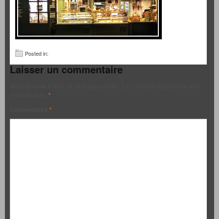
Posted in:
Laisser un commentaire
Votre adresse e-mail ne sera pas publiée.
Les champs obligatoires sont
indiqués avec
*
Commentaire
*