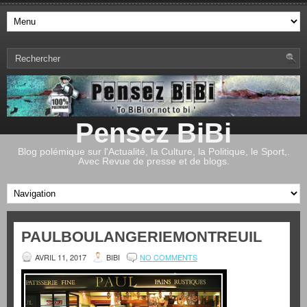
Pensez BiBi
Blog polémique sur l'Actualité, la Culture, la Politique, le Sport,.
Avec Revue de presse et de blogs.
PAULBOULANGERIEMONTREUIL
AVRIL 11, 2017
BIBI
NO COMMENTS