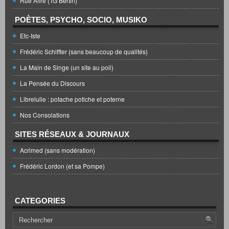
Rue Affre (TG Bertin)
POÈTES, PSYCHO, SOCIO, MUSIKO
Etc-Iste
Frédéric Schiffter (sans beaucoup de qualités)
La Main de Singe (un site au poil)
La Pensée du Discours
Librelulle : potache potiche et poterne
Nos Consolations
SITES RÉSEAUX & JOURNAUX
Acrimed (sans modération)
Frédéric Lordon (et sa Pompe)
CATEGORIES