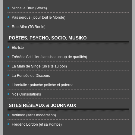
Michelle Brun (Waza)
Pas perdus ( pour tout le Monde)
Rue Affre (TG Bertin)
POÈTES, PSYCHO, SOCIO, MUSIKO
Etc-Iste
Frédéric Schiffter (sans beaucoup de qualités)
La Main de Singe (un site au poil)
La Pensée du Discours
Librelulle : potache potiche et poterne
Nos Consolations
SITES RÉSEAUX & JOURNAUX
Acrimed (sans modération)
Frédéric Lordon (et sa Pompe)