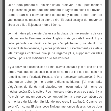
Je ne peux prendre du plaisir ailleurs, prélever un tout petit moment
de jouissance, je ne peux pas prendre le rayon de soleil qui revient,
prendre part aux conversations sérieuses, y défendre mon point de
vue, écouter ce passant éclater de rire. Et aussi essayer de trouver un
titre à ce billet. Et jusqu’à même l’écrire.
Je n’ai même plus envie d’aller sur la plage. Je me souviens de ces
balades sur la Promenade des Anglais mais ça c’était avant. Il y a
cette période de deuil, ce temps d’empêchement, ce deuil non
respecté de la décence, il y a ces politiques qui s’écharpent, ces télé à
jets d’images continues que je ne regarde plus, supposant qu’elles
font tout pour être
meilleures
que ses voisines.
Il y a ces vies blessées, ces 84 morts avec lesquels je n’ai pas de lien
direct. Mais quelle est cette pulsion à l’autre qui fait que tout cela me
remplit comme l’écrivait Pessoa, d’une «
tristesse solennelle
»? Pas
plus qu’un autre, je me barde d’élans solidaires, j’ai mes traits
d’égoïsme, de fiertés mal placées, de mesquineries (et même de
méchancetés). De la colère ? Je n’en suis même plus à ce stade. Il y a
(je crois) comme un bouleversement qui tient à la représentation que
je me fais du Monde. Un Monde nouveau, inexpliqué. Comme au
sortir d’un coma. Et dans cette Nuit qui me tombe dessus (ou ce Jour