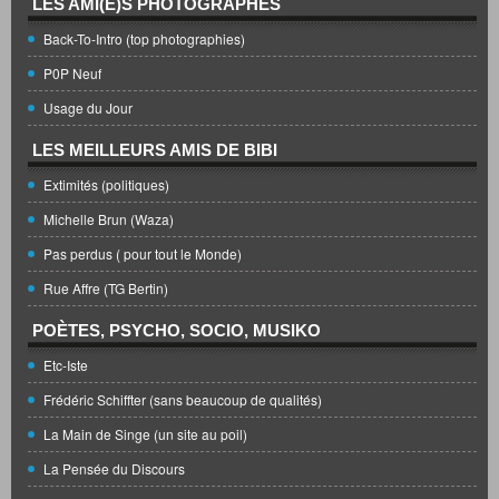
LES AMI(E)S PHOTOGRAPHES
Back-To-Intro (top photographies)
P0P Neuf
Usage du Jour
LES MEILLEURS AMIS DE BIBI
Extimités (politiques)
Michelle Brun (Waza)
Pas perdus ( pour tout le Monde)
Rue Affre (TG Bertin)
POÈTES, PSYCHO, SOCIO, MUSIKO
Etc-Iste
Frédéric Schiffter (sans beaucoup de qualités)
La Main de Singe (un site au poil)
La Pensée du Discours