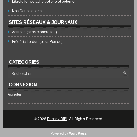
Librelulle : potache potiche et poterne
Nos Consolations
SITES RÉSEAUX & JOURNAUX
Acrimed (sans modération)
Frédéric Lordon (et sa Pompe)
CATEGORIES
CONNEXION
Accéder
© 2026
Pensez BiBi
. All Rights Reserved.
Powered by
WordPress