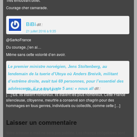
Très émouvant billet.
Courage cher camarade.
BiBi
dit :
21 juillet 2016 à 9:35
@SarkoFrance
Du courage, j’en ai…
Même sans cette volonté d’en avoir.
Le premier ministre norvégien, Jens Stoltenberg, au
lendemain de la tuerie d’Utoya où Anders Breivik, militant
d’extrême droite, avait tué 69 personnes, pour l’essentiel des
dit :
adolescents, il y a tout juste 5 ans: « nous all
24 juillet 2016 à 18:15
[…] tus. Ils étaient nombreux. Ils étaient les plus nombreux. Cette France
silencieuse, citoyenne, meurtrie a conservé son chagrin pour des
hommages en tous genres, individuels ou collectifs, comme cette […]
Laisser un commentaire
Votre adresse e-mail ne sera pas publiée.
Les champs obligatoires sont