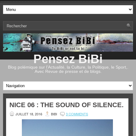
Pensez BiBi
Blog polémique sur l'Actualité, la Culture, la Politique, le Sport,.
Avec Revue de presse et de blogs.
NICE 06 : THE SOUND OF SILENCE.
JUILLET 18, 2016
BIBI
3 COMMENTS