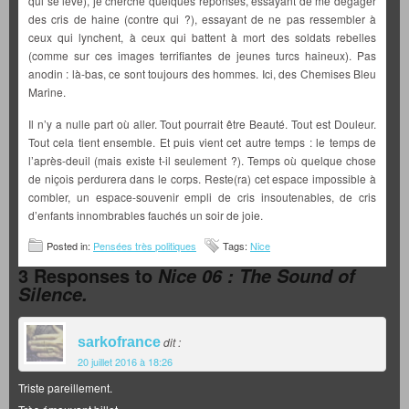
qui se lève), je cherche quelques réponses, essayant de me dégager
des cris de haine (contre qui ?), essayant de ne pas ressembler à
ceux qui lynchent, à ceux qui battent à mort des soldats rebelles
(comme sur ces images terrifiantes de jeunes turcs haineux). Pas
anodin : là-bas, ce sont toujours des hommes. Ici, des Chemises Bleu
Marine.
Il n’y a nulle part où aller. Tout pourrait être Beauté. Tout est Douleur.
Tout cela tient ensemble. Et puis vient cet autre temps : le temps de
l’après-deuil (mais existe t-il seulement ?). Temps où quelque chose
de niçois perdurera dans le corps. Reste(ra) cet espace impossible à
combler, un espace-souvenir empli de cris insoutenables, de cris
d’enfants innombrables fauchés un soir de joie.
Posted in:
Pensées très politiques
Tags:
Nice
3 Responses to
Nice 06 : The Sound of
Silence.
sarkofrance
dit :
20 juillet 2016 à 18:26
Triste pareillement.