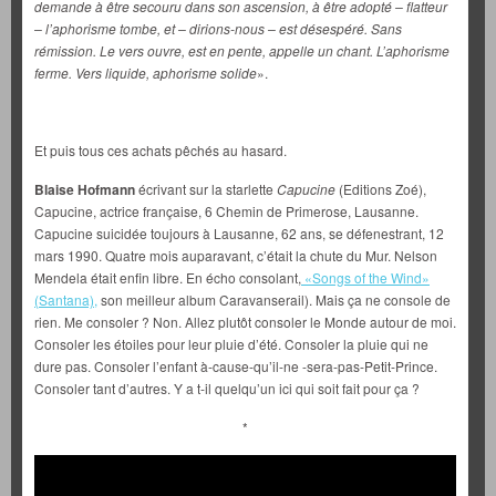
demande à être secouru dans son ascension, à être adopté – flatteur
– l’aphorisme tombe, et – dirions-nous – est désespéré. Sans
rémission. Le vers ouvre, est en pente, appelle un chant. L’aphorisme
ferme. Vers liquide, aphorisme solide
».
Et puis tous ces achats pêchés au hasard.
Blaise Hofmann
écrivant sur la starlette
Capucine
(Editions Zoé),
Capucine, actrice française, 6 Chemin de Primerose, Lausanne.
Capucine suicidée toujours à Lausanne, 62 ans, se défenestrant, 12
mars 1990. Quatre mois auparavant, c’était la chute du Mur. Nelson
Mendela était enfin libre. En écho consolant,
«
Songs of the Wind
»
(
Santana)
,
son meilleur album
Caravanserail
). Mais ça ne console de
rien. Me consoler ? Non. Allez plutôt consoler le Monde autour de moi.
Consoler les étoiles pour leur pluie d’été. Consoler la pluie qui ne
dure pas. Consoler l’enfant à-cause-qu’il-ne -sera-pas-Petit-Prince.
Consoler tant d’autres. Y a t-il quelqu’un ici qui soit fait pour ça ?
*