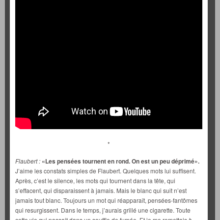
*
Flaubert :
«Les pensées tournent en rond. On est un peu déprimé»
.
J’aime les constats simples de Flaubert. Quelques mots lui suffisent.
Après, c’est le silence, les mots qui tournent dans la tête, qui
s’effacent, qui disparaissent à jamais. Mais le blanc qui suit n’est
jamais tout blanc. Toujours un mot qui réapparaît, pensées-fantômes
qui resurgissent. Dans le temps, j’aurais grillé une cigarette. Toute
cette vie qui passait dans un souffle de fumée. Et je me remettais à