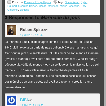
Posted in:
Pensées très politiques
Tags:
Chamoiseau
,
Dylan
,
Flaubert
,
Georges Haldas
,
Irlande
,
Marinade
,
Milena Jasenska
,
Rory
Gallagher
,
Santana
3 Responses to
Marinade du jour.
Robert Spire
dit :
1 juillet 2017 à 11:42
La marinade peut tuer, de chagrin comme le poète Saint-Pol Roux en
1940, victime de la barbarie de nazis qui ont brûlé ses manuscrits (ce qui
était pour lui pire que sa blessure). Sur les murs de son manoir à Camaret
(avec vue marine) il avait écrit deux superbes phrases: « C’est ici que j’ai
découvert la vérité du monde » et « La solitude est la multiplication de soi-
même »….En 1944 cette maison a été bombardé par les alliés, la
marinade jusqu’au bout comme si une puissance occulte voulut effacer
des mémoires un grand poète qui avait osé réver à la création d’une
oeuvre absolue.
BiBi
dit :
1 juillet 2017 à 13:55