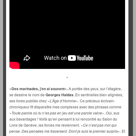
*
«Des marinades, j’en ai souvent»
.
A portée des yeux, sur l’étagère,
se dessine le nom de
Georges Haldas.
En sentinelles bien alignées,
s
es livres publiés chez «
L’Âge d’Homme
». Ce précieux écrivain-
chroniqueur fit disparaître mes complexes avec des phrases comme
«
Toute parole où tu n’es pas en jeu est une parole vaine
». Oui, sus
aux bavardages ! Voilà qu’en pensant à lui rencontré au Salon du
Livre de Genève, les forces me reviennent. «
Ce n’est pas moi qui
pense. Des pensées me traversent. Dont je suis le premier surpris
». Et