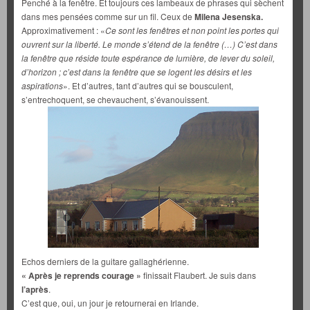
Penché à la fenêtre. Et toujours ces lambeaux de phrases qui sèchent
dans mes pensées comme sur un fil. Ceux de
Milena Jesenska
.
Approximativement : «
Ce sont les fenêtres et non point les portes qui
ouvrent sur la liberté. Le monde s’étend de la fenêtre (…) C’est dans
la fenêtre que réside toute espérance de lumière, de lever du soleil,
d’horizon ; c’est dans la fenêtre que se logent les désirs et les
aspirations
». Et d’autres, tant d’autres qui se bousculent,
s’entrechoquent, se chevauchent, s’évanouissent.
Echos derniers de la guitare gallaghérienne.
«
Après je reprends courage
»
finissait Flaubert. Je suis dans
l’
après
.
C’est que, oui, un jour je retournerai en Irlande.