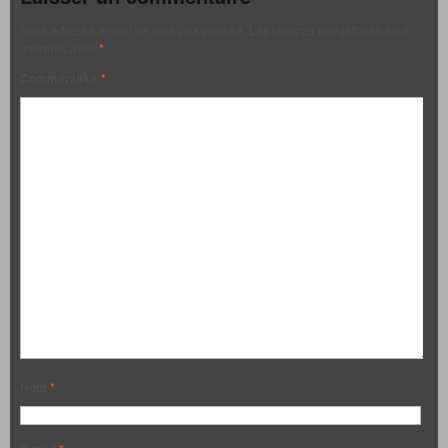
Votre adresse e-mail ne sera pas publiée.
Les champs obligatoires sont
indiqués avec
*
Commentaire
*
Nom
*