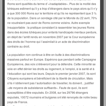
Roms sont qualifiés du terme d’«
inadaptables
». Plus de la moitié des
tchèques estiment qu’il y a trop d’étrangers dans le pays alors qu’il n’y
a que 300 000 Roms sur le territoire et qu’ils ne représentent que 3 %
de la population. Dans un sondage cité par le Monde du 22 avril, 70%
ne voudraient pas avoir de Roms comme voisins. Autre exemple
insupportable : la pratique consistant à rassembler les jeunes Roms
dans des écoles tchèques pour enfants handicapés mentaux perdure,
en dépit de l’arrêt rendu en novembre 2007 par la Cour européenne
des droits de l’homme qui l’assimilait à un acte de discrimination
contraire au droit.
La population rom continue à être en butte à des discriminations
massives partout en Europe. Espérons que pendant cette Campagne
Européenne, des voix s’élèveront pour la défendre. Cette minorité se
voie en effet dénier les droits au logement, à l’emploi, à la santé et à
l’éducation qui sont les leurs. Depuis le premier janvier 2007, ils sont
Citoyens européens et bénéficient de la liberté de circulation. Mais
s’ils n’obtiennent pas l’autorisation de travailler, ils doivent…justifier
«
de moyens de subsistance suffisants
». Faute de quoi, ils sont
susceptibles d’être expulsés. En 2008, sur les 29796 étrangers
expulsés, 10072 roumains et bulgares ont été renvoyés de notre beau
pays de France.