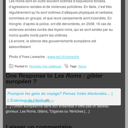
Les Roms sont en outre souvent victimes d’expulsions forcées,
d’agressions racistes et de violences policières. En Italie, c’est très
régulièrement qu’ils sont victimes d’attaques physiques et verbales
commises en groupe, et que leurs campements sont incendiés. En
Hongrie, d’après la police, ont été dénombrés, en 2008, 16 cas de
violences armées contre des foyers roms, qui se sont soldés par au
moins quatre morts parmi les victimes.
Là encore, le silence des gouvernements européens est
assourdissant.
Photo d’Yves Leresche :
www.esf.ch/leresche
Posted in:
Pensées très politiques
Tags:
Roms
One Response to
Les Roms : gibier
européen ?
Pourquoi les gens du voyage? Pensez listes électorales… |
dit :
L'Extérieur de l'Asile
29 juillet 2010 à 16:07
[…] l’Union européenne dans son ensemble n’offre pas un tableau
glorieux. Les Roms, Gitans, Tziganes ou Yéniches […]
Laisser un commentaire