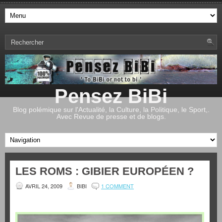
Pensez BiBi
Blog polémique sur l'Actualité, la Culture, la Politique, le Sport,.
Avec Revue de presse et de blogs.
LES ROMS : GIBIER EUROPÉEN ?
AVRIL 24, 2009
BIBI
1 COMMENT