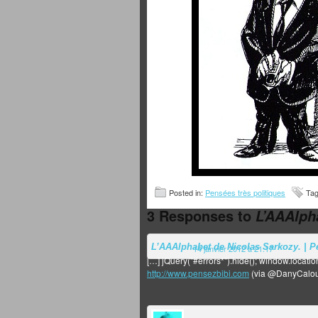
Posted in:
Pensées très politiques
Ta
3 Responses to
L’AAAlph
L’AAAlphabet de Nicolas Sarkozy. | P
14 janvier 2012 à 21:17
[…] jQuery("#errors*").hide(); window.location
http://www.pensezbibi.com
(via @DanyCalou)