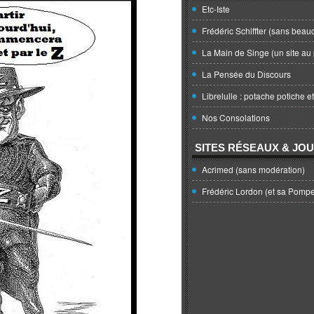
Etc-Iste
Frédéric Schiffter (sans beau
La Main de Singe (un site au 
La Pensée du Discours
Librelulle : potache potiche e
Nos Consolations
SITES RÉSEAUX & JO
Acrimed (sans modération)
Frédéric Lordon (et sa Pomp