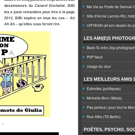
dessinateurs du
. BiBi
Canard Enchaîné
Ma Vie au Poste de Samuel G
les a juste remaniées pour être à la page
Site d'Annie Lacroix-Riz, hist
2012. BiBi espère en tous les cas – Ah
Ah Ah – qu’elles vous feront rire.
URTIKAN (et son dessin du jo
LES AMI(E)S PHOTOG
Back-To-Intro (top photograph
P0P Neuf
Usage du Jour
LES MEILLEURS AMIS D
Extimités (politiques)
Michelle Brun (Waza)
Pas perdus ( pour tout le Mo
Rue Affre (TG Bertin)
*
POÈTES, PSYCHO, SOC