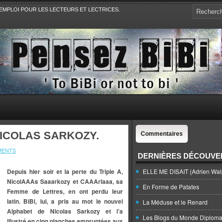
EMPLOI POUR LES LECTEURS ET LECTRICES.
e, la Politique, le Sport,. Avec Revue de presse et de blogs.
ICOLAS SARKOZY.
Commentaires
MENTS
DERNIÈRES DÉCOUVE
Depuis hier soir et la perte du Triple A,
ELLE ME DISAIT (Adrien Wal
NicolAAAs Saaarkozy et CAAArlaaa, sa
En Forme de Patates
Femme de Lettres, en ont perdu leur
latin. BiBi, lui, a pris au mot le nouvel
La Méduse et le Renard
Alphabet de Nicolas Sarkozy et l’a
Les Blogs du Monde Diploma
illustré en cinq planches empruntées aux