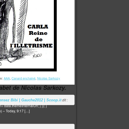
gs:
AAA
,
Canard enchainé
,
Nicolas Sarkozy
abet de Nicolas Sarkozy.
dit :
ensez Bibi | Gauche2012 | Scoop.it
= data.themeInternalUrl; } }); }
 – Today, 9:17 […]