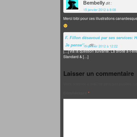
Bembelly
dit :
15 janvier 2012 à 8:08
Merci bibi pour ces illustrations canardesq
F. Fillon désavoué par ses services: 
dit :
Je pense‘’…
15 janvier 2012 à 12:22
[…] via la question suivante: La droite a-t-
Standard & […]
Laisser un commentaire
Votre adresse e-mail ne sera pas publiée.
Le
Commentaire
*