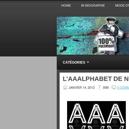
HOME
BI-BIOGRAPHIE
MODE D’
Pensez BiBi
»
CATÉGORIES
Blog polémique sur l'Actualité, la Cultur
L’AAALPHABET DE N
JANVIER 14, 2012
BIBI
3 COM