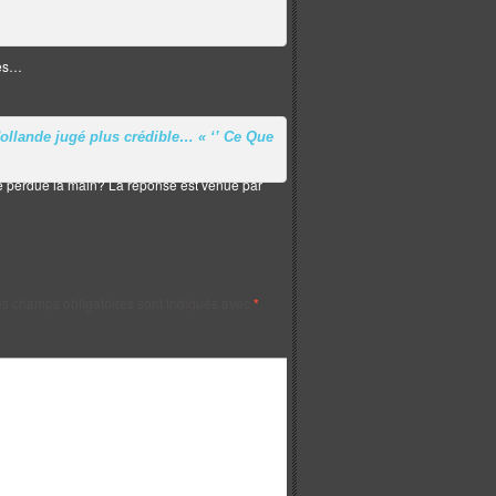
ues…
Hollande jugé plus crédible… « ‘’ Ce Que
elle perdue la main? La réponse est venue par
s champs obligatoires sont indiqués avec
*