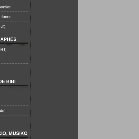
ontier
orienne
ur)
RAPHES
ies)
E BIBI
nde)
IO, MUSIKO