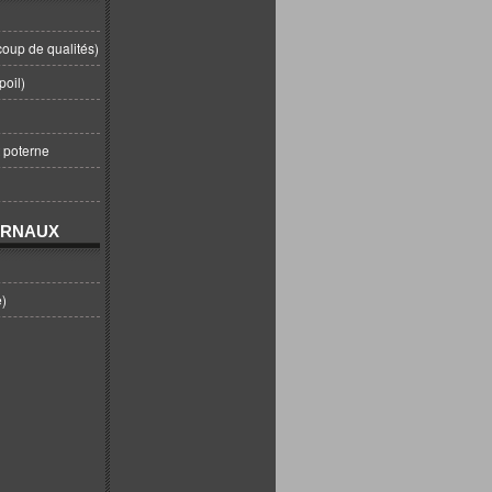
coup de qualités)
poil)
t poterne
URNAUX
e)