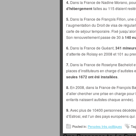
4.
Dans la France de Nadine Morano, pour
d’hébergement
faites au 115 étaient resté
5.
Dans la France de François Fillon, une ci
l’augmentation du Droit de visa de régular
carte de séjour temporaire. Fixé jusqu’alor
Son renouvellement passe de 30 à
140 e
6.
Dans la France de Guéant,
341 mineurs
d’attente de Roissy en 2008 et 101 au pr
7.
Dans la France de Roselyne Bachelot et
places d’instituteurs en charge d’autiste
seules 1672 ont été installées
.
8.
En 2008, dans la France de François Ba
d’aller chercher une prise en charge pour 
enfants naissent autistes chaque année).
9.
Avec plus de 10400 personnes décédé
d’Estrosi, est l’un des pays européens qui a
Posted in:
Pensées très politiques
Ta