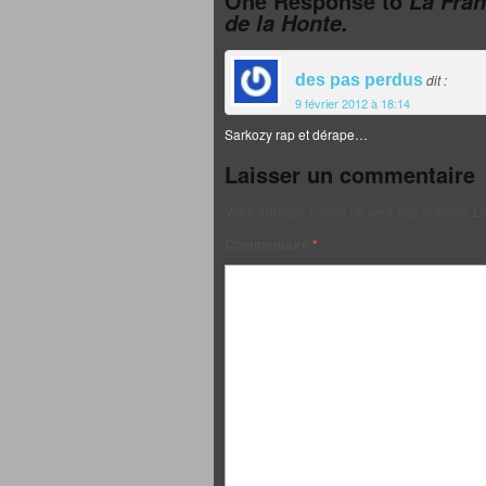
One Response to
La Fran
de la Honte.
des pas perdus
dit :
9 février 2012 à 18:14
Sarkozy rap et dérape…
Laisser un commentaire
Votre adresse e-mail ne sera pas publiée.
Le
Commentaire
*