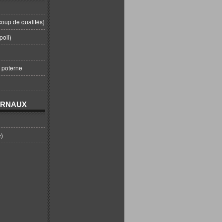
coup de qualités)
poil)
t poterne
URNAUX
e)