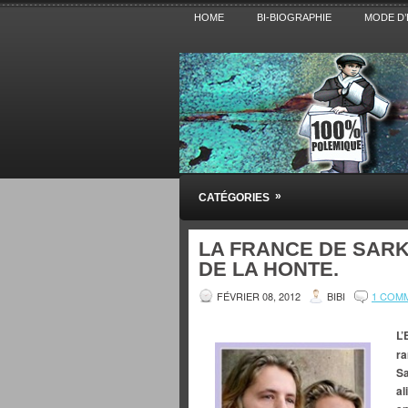
HOME
BI-BIOGRAPHIE
MODE D’
Pensez BiBi
»
CATÉGORIES
Blog polémique sur l'Actualité, la Cultur
LA FRANCE DE SARK
DE LA HONTE.
FÉVRIER 08, 2012
BIBI
1 COM
L’
ra
Sa
al