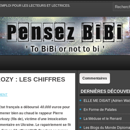
EMPLOI POUR LES LECTEURS ET LECTRICES.
e, la Politique, le Sport,. Avec Revue de presse et de blogs.
OZY : LES CHIFFRES
Commentaires
DERNIÈRES DÉCOUVE
MENT
ELLE ME DISAIT (Adrien Wal
Etat français a déboursé
pour
40.000 euros
En Forme de Patates
mener bien au chaud le rappeur Pierre
La Méduse et le Renard
rkozy (fils de), victime d’une intoxication
imentaire en Ukraine. Le rapatriement se fit
Les Blogs du Monde Diploma