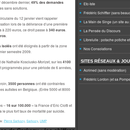
 décembre dernier,
49% des demandes
Etc-Iste
es sans solutions.
Frédéric Schiffter (sans beau
rculaire du 12 janvier vient rappeler
La Main de Singe (un site au 
isation lors de la délivrance d’une première
s à 220 euros, ce droit passe à
340 euros
.
La Pensée du Discours
uros
.
Librelulle : potache potiche e
 isolés
ont été éloignés à partir de la zone
Nos Consolations
emier semestre 2009.
SITES RÉSEAUX & JO
 de Nathalie Kosciusko-Morizet, sur les
4100
s et programmés pour une période de 6 années,
Acrimed (sans modération)
Frédéric Lordon (et sa Pomp
roin,
3500 personnes
ont été contraintes
les autistes en Belgique. (Entre 5000 et 8000
es –
16 sur 100.000 –
la France d’Eric Ciotti et
 le plus fort taux de mortalité par suicide.
gs:
Pierre Sarkozy
,
Sarkozy
,
UMP