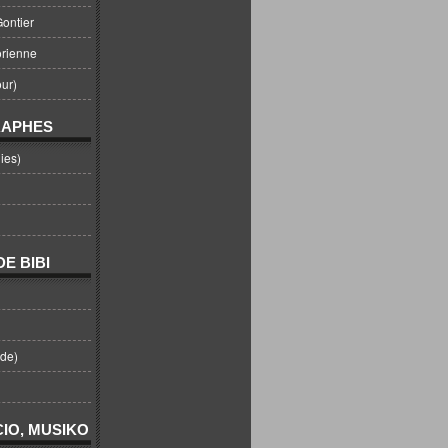
ontier
orienne
ur)
RAPHES
ies)
E BIBI
nde)
IO, MUSIKO