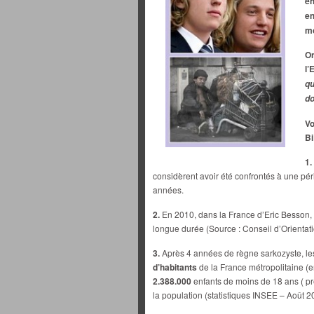
e
en
mo
On
l’
qu
do
Vo
Bi
1.
considèrent avoir été confrontés à une pér
années.
2.
En 2010, dans la France d’Eric Besson,
longue durée (Source : Conseil d’Orientati
3.
Après 4 années de règne sarkozyste, le
d’habitants
de la France métropolitaine (e
2.388.000
enfants de moins de 18 ans ( pr
la population (statistiques INSEE – Août 2