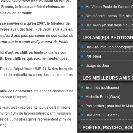
n
SVP. Pendant ce temps,
Falcon 50 officiel
 France, le froid avait fait
en
Ma Vie au Poste de Samuel G
6 victimes
ins d’une semaine.
Site d'Annie Lacroix-Riz, hist
 se souviendra qu’en 2007, le Menteur de
URTIKAN (et son dessin du jo
Elysée avait déclaré : «
Je veux, si je suis élu
e d’ici 2 ans plus personne ne soit obligé de
LES AMI(E)S PHOTOG
».
rmir sur le trottoir et d’y mourir de froid
Back-To-Intro (top photograph
ici d’autres chiffres honteux glanés par
P0P Neuf
Bi. Des chiffres qui, eux, ne mentent pas.
Usage du Jour
Dans la République UMP,
41 % des français
iode de précarité au cours des trois dernières
LES MEILLEURS AMIS D
Extimités (politiques)
40% des chômeurs
étaient des chômeurs de
Michelle Brun (Waza)
on pour l’Emploi).
Pas perdus ( pour tout le Mo
s «pauvres» représentent plus de
8 millions
nviron 13% de la population) parmi lesquels
Rue Affre (TG Bertin)
ès de 30%) alors qu’ils représentent 21% de
011).
POÈTES, PSYCHO, SOC