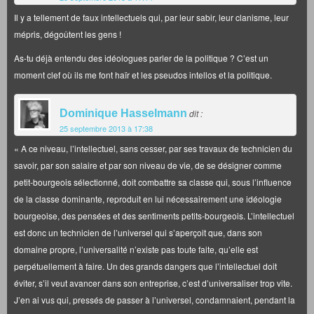
Il y a tellement de faux intellectuels qui, par leur sabir, leur clanisme, leur
mépris, dégoûtent les gens !
As-tu déjà entendu des idéologues parler de la politique ? C’est un
moment clef où ils me font haïr et les pseudos intellos et la politique.
Dominique Hasselmann
dit :
25 septembre 2013 à 17:38
« A ce niveau, l’intellectuel, sans cesser, par ses travaux de technicien du
savoir, par son salaire et par son niveau de vie, de se désigner comme
petit-bourgeois sélectionné, doit combattre sa classe qui, sous l’influence
de la classe dominante, reproduit en lui nécessairement une idéologie
bourgeoise, des pensées et des sentiments petits-bourgeois. L’intellectuel
est donc un technicien de l’universel qui s’aperçoit que, dans son
domaine propre, l’universalité n’existe pas toute faite, qu’elle est
perpétuellement à faire. Un des grands dangers que l’intellectuel doit
éviter, s’il veut avancer dans son entreprise, c’est d’universaliser trop vite.
J’en ai vus qui, pressés de passer à l’universel, condamnaient, pendant la