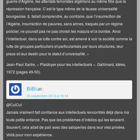
guerre d’Algérie, les attentats terroristes algériens au même titre que la
répression française. C’est le type même de la fausse universalité
bourgeoise. IL fallait comprendre, au contraire, que l’insurrection de
l’Algérie, insurrection de pauvres, sans armes, traqués par un régime
policier, ne pouvait pas ne pas choisir les maquis et la bombe. Ainsi
l’intellectuel, dans sa lutte contre soi, est amené à voir la société comme la
lutte de groupes particuliers et particularisés par leurs structures, leur
place et leur destin pour le statut d’universalité. »
Jean-Paul Sartre, « Plaidoyer pour les intellectuels », Gallimard, Idées,
1972 (pages 49-50).
BiBi
dit :
25 septembre 2013 à 19:14
@CuiCui
Jamais vraiment fait confiance aux intellectuels rencontrés déjà dans ma
toute petite enfance. Pas que les problèmes d’intellos qui les tenaient.
Souvent, cela allait de pair avec des saloperies dans leur vies privées.
Voilà pour mon expérience.