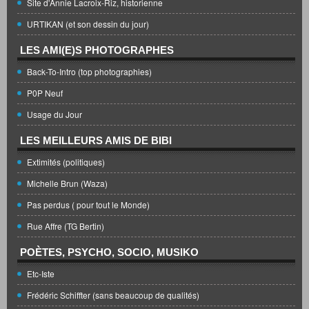
Site d'Annie Lacroix-Riz, historienne
URTIKAN (et son dessin du jour)
LES AMI(E)S PHOTOGRAPHES
Back-To-Intro (top photographies)
P0P Neuf
Usage du Jour
LES MEILLEURS AMIS DE BIBI
Extimités (politiques)
Michelle Brun (Waza)
Pas perdus ( pour tout le Monde)
Rue Affre (TG Bertin)
POÈTES, PSYCHO, SOCIO, MUSIKO
Etc-Iste
Frédéric Schiffter (sans beaucoup de qualités)