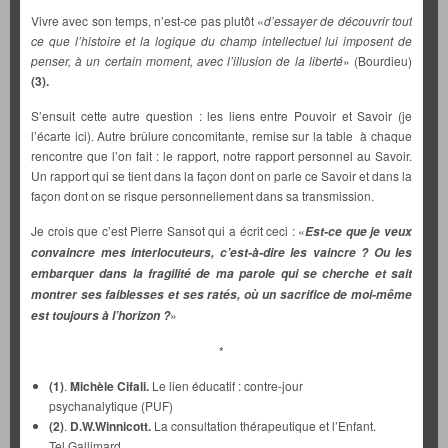
Vivre avec son temps, n’est-ce pas plutôt «
d’essayer de découvrir tout
ce que l’histoire et la logique du champ intellectuel lui imposent de
penser, à un certain moment, avec l’illusion de la liberté
» (Bourdieu)
(3).
S’ensuit cette autre question : les liens entre Pouvoir et Savoir (je
l’écarte ici). Autre brûlure concomitante, remise sur la table à chaque
rencontre que l’on fait : le rapport, notre rapport personnel au Savoir.
Un rapport qui se tient dans la façon dont on parle ce Savoir et dans la
façon dont on se risque personnellement dans sa transmission.
Je crois que c’est Pierre Sansot qui a écrit ceci : «
Est-ce que je veux
convaincre mes interlocuteurs, c’est-à-dire les vaincre ? Ou les
embarquer dans la fragilité de ma parole qui se cherche et sait
montrer ses faiblesses et ses ratés, où un sacrifice de moi-même
»
est toujours à l’horizon ?
*
(1)
.
Michèle Cifali.
Le lien éducatif : contre-jour
psychanalytique (PUF)
(2)
.
D.W.Winnicott.
La consultation thérapeutique et l’Enfant.
Tel Gallimard.