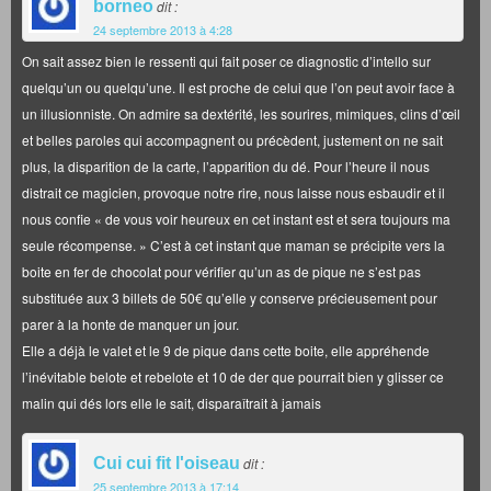
borneo
dit :
24 septembre 2013 à 4:28
On sait assez bien le ressenti qui fait poser ce diagnostic d’intello sur
quelqu’un ou quelqu’une. Il est proche de celui que l’on peut avoir face à
un illusionniste. On admire sa dextérité, les sourires, mimiques, clins d’œil
et belles paroles qui accompagnent ou précèdent, justement on ne sait
plus, la disparition de la carte, l’apparition du dé. Pour l’heure il nous
distrait ce magicien, provoque notre rire, nous laisse nous esbaudir et il
nous confie « de vous voir heureux en cet instant est et sera toujours ma
seule récompense. » C’est à cet instant que maman se précipite vers la
boite en fer de chocolat pour vérifier qu’un as de pique ne s’est pas
substituée aux 3 billets de 50€ qu’elle y conserve précieusement pour
parer à la honte de manquer un jour.
Elle a déjà le valet et le 9 de pique dans cette boite, elle appréhende
l’inévitable belote et rebelote et 10 de der que pourrait bien y glisser ce
malin qui dés lors elle le sait, disparaîtrait à jamais
Cui cui fit l'oiseau
dit :
25 septembre 2013 à 17:14