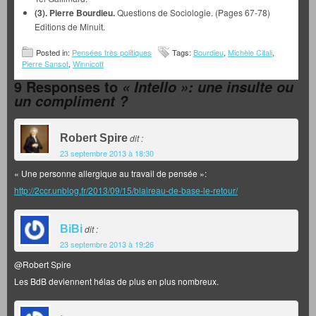
(3). Pierre Bourdieu.
Questions de Sociologie. (Pages 67-78)
Editions de Minuit.
Posted in:
Pensées très politiques
Tags:
Bourdieu
,
Michèle Cifali
,
Pierre Sansot
,
Winnicott
9 Responses to
« Intello »: une insulte ou
un compliment ?
Robert Spire
dit :
23 septembre 2013 à 18:30
« Une personne allergique au travail de pensée »:
http://2ccr.unblog.fr/2013/09/15/blaireau-de-base-le-retour/
BiBi
dit :
23 septembre 2013 à 19:26
@Robert Spire
Les BdB deviennent hélas de plus en plus nombreux.