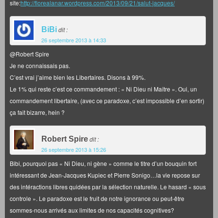
site:
http://florealanar.wordpress.com/2013/09/21/salut-jacques/
BiBi
dit :
26 septembre 2013 à 14:33
@Robert Spire
Je ne connaissais pas.
C’est vrai j’aime bien les Libertaires. Disons à 99%.
Le 1% qui reste c’est ce commandement : « Ni Dieu ni Maître ». Oui, un
commandement libertaire, (avec ce paradoxe, c’est impossible d’en sortir)
ça fait bizarre, hein ?
Robert Spire
dit :
26 septembre 2013 à 15:26
Bibi, pourquoi pas « Ni Dieu, ni gène » comme le titre d’un bouquin fort
intéressant de Jean-Jacques Kupiec et Pierre Sonigo…la vie repose sur
des intéractions libres quidées par la sélection naturelle. Le hasard « sous
controle ». Le paradoxe est le fruit de notre ignorance ou peut-être
sommes-nous arrivés aux limites de nos capacités cognitives?