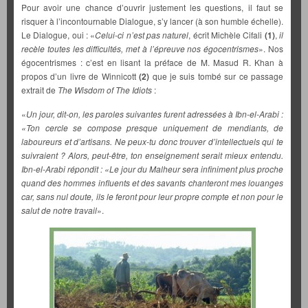
Pour avoir une chance d’ouvrir justement les questions, il faut se
risquer à l’incontournable Dialogue, s’y lancer (à son humble échelle).
Le Dialogue, oui : «
Celui-ci n’est pas naturel
, écrit Michèle Cifali
(1)
,
il
recèle toutes les difficultés, met à l’épreuve nos égocentrismes
». Nos
égocentrismes : c’est en lisant la préface de M. Masud R. Khan à
propos d’un livre de Winnicott
(2)
que je suis tombé sur ce passage
extrait de
The Wisdom of The Idiots
:
«
Un jour, dit-on, les paroles suivantes furent adressées à Ibn-el-Arabi :
«Ton cercle se compose presque uniquement de mendiants, de
laboureurs et d’artisans. Ne peux-tu donc trouver d’intellectuels qui te
suivraient ? Alors, peut-être, ton enseignement serait mieux entendu.
Ibn-el-Arabi répondit : «Le jour du Malheur sera infiniment plus proche
quand des hommes influents et des savants chanteront mes louanges
car, sans nul doute, ils le feront pour leur propre compte et non pour le
salut de notre travail
».