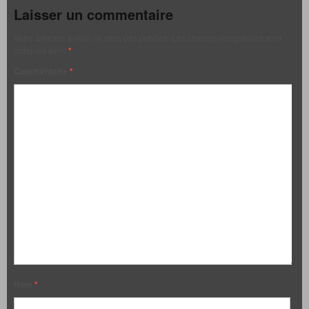
Laisser un commentaire
Votre adresse e-mail ne sera pas publiée.
Les champs obligatoires sont
indiqués avec
*
Commentaire
*
Nom
*