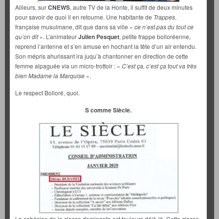
Ailleurs, sur
CNEWS
, autre TV de la Honte, il suffit de deux minutes
pour savoir de quoi il en retourne. Une habitante de
Trappes
,
française musulmane, dit que dans sa ville «
ce n’est pas du tout ce
qu’on dit
». L’animateur
Julien Pesquet
, petite frappe bolloréenne,
reprend l’antenne et s’en amuse en hochant la tête d’un air entendu.
Son mépris ahurissant ira juqu’à chantonner en direction de cette
femme alpaguée via un micro-trottoir : «
C’est ça, c’est ça tout va très
bien Madame la Marquise
».
Le respect Bolloré, quoi.
S comme Siècle.
La cohésion de la classe dominante est toujours déjà-là. Cette classe