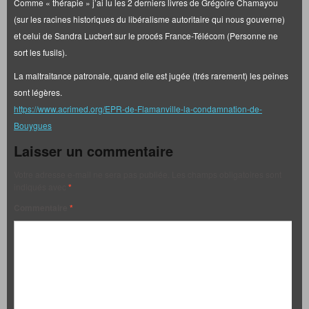
Comme « thérapie » j’ai lu les 2 derniers livres de Grégoire Chamayou
(sur les racines historiques du libéralisme autoritaire qui nous gouverne)
et celui de Sandra Lucbert sur le procés France-Télécom (Personne ne
sort les fusils).
La maltraitance patronale, quand elle est jugée (trés rarement) les peines
sont légères.
https://www.acrimed.org/EPR-de-Flamanville-la-condamnation-de-
Bouygues
Laisser un commentaire
Votre adresse e-mail ne sera pas publiée.
Les champs obligatoires sont
indiqués avec
*
Commentaire
*