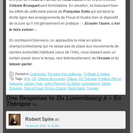
Céleste Brunquell
sont formidables. En situation, ils traduisent bien
les effets de cette belle parole de
Françoise Dolto
qui est dans la
droite ligne des enseignements de Freud et illustre bien le dispositif
de la cure qu’il mit génialement en pratique : «
Ecouter l’autre, c’est
».
le faire exister
En contrepoint bienvenu, on applaudira la mise en scène
champ/contrechamp qui ne laisse pas de place aux mouvements de
caméra surexcités habituels (ceux de l’info), nous laissant avec un
certain plaisir dans le temps, rare télévisuellement, de
l’écoute
et du
laisser-parler
.
Posted in:
Catégories
,
Pensées très politiques
,
TV,Radio & Vidéos
Tags:
Arte
,
C8
,
Céleste Brunnquell
,
CNews
,
En Thérapie
,
Frédéric Pierrot
,
Hanouna
,
Jockey Club
,
Julien Pesquet
,
Le Siècle
,
Luxembourg
,
Olivier
Duhamel
,
Pascal Praud
,
Pinçon-Charlot
,
Reda Kateb
,
Trappes
One Response to
Du Luxembourg à « En
Thérapie ».
Robert Spire
dit :
16 février 2021 à 16:28