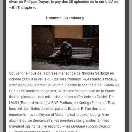
divan de Philippe Dayan, le psy des 35 épisodes de la série d’Arte,
« En Thérapie ».
L comme Luxembourg.
Souvenons-nous de la phrase-mensonge de
Nicolas Sarkozy
en
octobre 2009 à la veille du G20 de Pittsburgh
«Les paradis fiscaux,
c’est ter-mi-né»
alors qu’aujourd’hui éclate le scandale de l’
OpenLux
.
Sur les 50 familles françaises, 37 d’entre elles ont usé de la fraude
fiscale, planquant des milliards dans les coffre-forts du Duché. De
LVMH (Bernard Arnault) à BNP Paribas, de Kering (Pinault) à Total,
tous ont des filiales dans les paradis fiscaux. Et l’un des plus
importants – avec Chypre et Malte – c’est le Luxembourg. A un
abonné qui se demandait si les membres ces grandes familles
n’avaient pas honte, j’ai répondu – via
Monique Pinçon-Charlot
(«
» Editions Textuel).