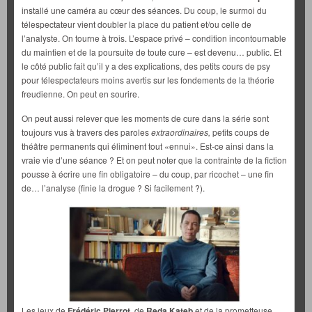
installé une caméra au cœur des séances. Du coup, le surmoi du
télespectateur vient doubler la place du patient et/ou celle de
l’analyste. On tourne à trois. L’espace privé – condition incontournable
du maintien et de la poursuite de toute cure – est devenu… public. Et
le côté public fait qu’il y a des explications, des petits cours de psy
pour télespectateurs moins avertis sur les fondements de la théorie
freudienne. On peut en sourire.
On peut aussi relever que les moments de cure dans la série sont
toujours vus à travers des paroles
extraordinaires,
petits coups de
théâtre permanents qui éliminent tout «ennui». Est-ce ainsi dans la
vraie vie d’une séance ? Et on peut noter que la contrainte de la fiction
pousse à écrire une fin obligatoire – du coup, par ricochet – une fin
de… l’analyse (finie la drogue ? Si facilement ?).
Les jeux de
Frédéric Pierrot
, de
Reda Kateb
et de la prometteuse