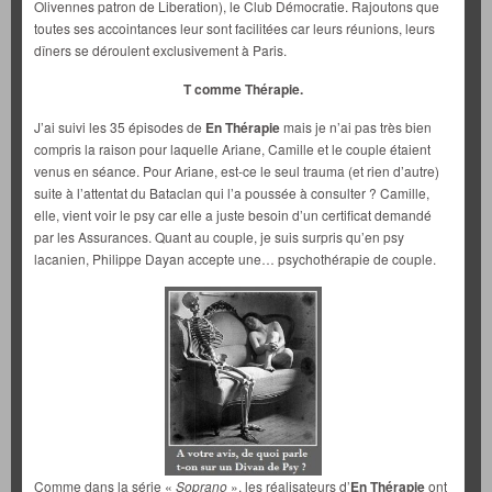
Olivennes patron de Liberation), le Club Démocratie. Rajoutons que
toutes ses accointances leur sont facilitées car leurs réunions, leurs
dîners se déroulent exclusivement à Paris.
T comme Thérapie.
J’ai suivi les 35 épisodes de
En Thérapie
mais je n’ai pas très bien
compris la raison pour laquelle Ariane, Camille et le couple étaient
venus en séance. Pour Ariane, est-ce le seul trauma (et rien d’autre)
suite à l’attentat du Bataclan qui l’a poussée à consulter ? Camille,
elle, vient voir le psy car elle a juste besoin d’un certificat demandé
par les Assurances. Quant au couple, je suis surpris qu’en psy
lacanien, Philippe Dayan accepte une… psychothérapie de couple.
Comme dans la série «
Soprano
», les réalisateurs d’
En Thérapie
ont