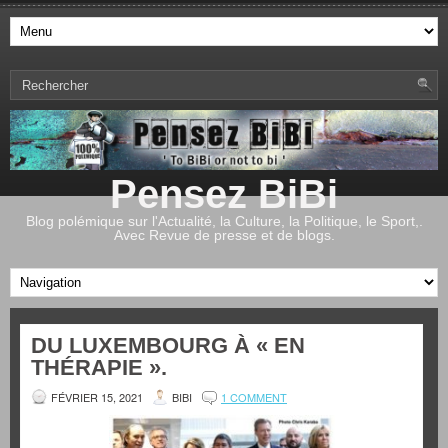
Pensez BiBi
Blog polémique sur l'Actualité, la Culture, la Politique, le Sport,.
Avec Revue de presse et de blogs.
DU LUXEMBOURG À « EN
THÉRAPIE ».
FÉVRIER 15, 2021
BIBI
1 COMMENT