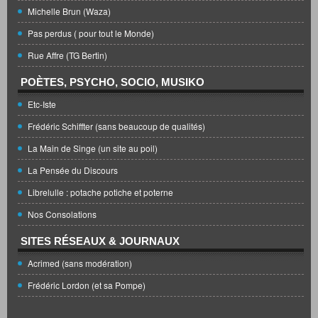
Michelle Brun (Waza)
Pas perdus ( pour tout le Monde)
Rue Affre (TG Bertin)
POÈTES, PSYCHO, SOCIO, MUSIKO
Etc-Iste
Frédéric Schiffter (sans beaucoup de qualités)
La Main de Singe (un site au poil)
La Pensée du Discours
Librelulle : potache potiche et poterne
Nos Consolations
SITES RÉSEAUX & JOURNAUX
Acrimed (sans modération)
Frédéric Lordon (et sa Pompe)