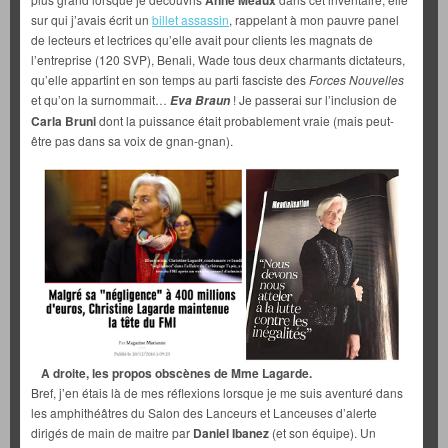
Anne Méaux
sur qui j’avais écrit un
billet assassin
, rappelant à mon pauvre panel
de lecteurs et lectrices qu’elle avait pour clients les magnats de
l’entreprise (120 SVP), Benali, Wade tous deux charmants dictateurs,
qu’elle appartint en son temps au parti fasciste des
Forces Nouvelles
et qu’on la surnommait…
! Je passerai sur l’inclusion de
Eva Braun
Carla Bruni
dont la puissance était probablement vraie (mais peut-
être pas dans sa voix de gnan-gnan).
A droite, les propos obscènes de Mme Lagarde.
Bref, j’en étais là de mes réflexions lorsque je me suis aventuré dans
les amphithéâtres du Salon des Lanceurs et Lanceuses d’alerte
dirigés de main de maitre par
Daniel Ibanez
(et son équipe). Un