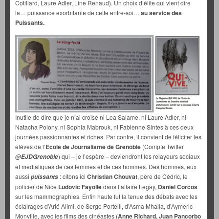
Cotillard, Laure Adler, Line Renaud). Un choix d’élite qui vient dire
la… puissance exorbitante de cette entre-soi…
au service des
Puissants.
Inutile de dire que je n’ai croisé ni Lea Salame, ni Laure Adler, ni
Natacha Polony, ni Sophia Mabrouk, ni Fabienne Sintes à ces deux
journées passionnantes et riches. Par contre, il convient de féliciter les
élèves de l’
Ecole de Journalisme de Grenoble
(Compte Twitter
) qui – je l’espère – deviendront les relayeurs sociaux
@EJDGrenoble
et mediatiques de ces femmes et de ces hommes. Des hommes, eux
aussi
: citons ici
Christian Chouvat
, père de Cédric, le
puissants
policier de Nice
Ludovic Fayolle
dans l’affaire Legay,
Daniel Corcos
sur les mammographies. Enfin haute fut la tenue des débats avec les
éclairages d’Arié Alimi, de Serge Portelli, d’Asma Mhalla, d’Aymeric
Monville, avec les films des cinéastes (
Anne Richard, Juan Pancorbo