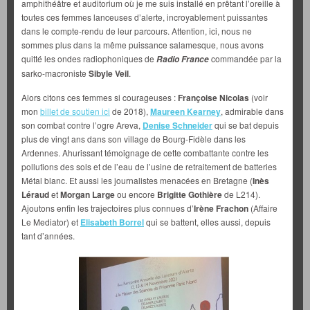
amphithéâtre et auditorium où je me suis installé en prêtant l’oreille à
toutes ces femmes lanceuses d’alerte, incroyablement puissantes
dans le compte-rendu de leur parcours. Attention, ici, nous ne
sommes plus dans la même puissance salamesque, nous avons
quitté les ondes radiophoniques de
commandée par la
Radio France
sarko-macroniste
Sibyle Veil
.
Alors citons ces femmes si courageuses :
Françoise Nicolas
(voir
mon
billet de soutien ici
de 2018),
Maureen Kearney
, admirable dans
son combat contre l’ogre Areva,
Denise Schneider
qui se bat depuis
plus de vingt ans dans son village de Bourg-Fidèle dans les
Ardennes. Ahurissant témoignage de cette combattante contre les
pollutions des sols et de l’eau de l’usine de retraitement de batteries
Métal blanc. Et aussi les journalistes menacées en Bretagne (
Inès
Léraud
et
Morgan Large
ou encore
Brigitte Gothière
de L214).
Ajoutons enfin les trajectoires plus connues d’
Irène Frachon
(Affaire
Le Mediator) et
Elisabeth Borrel
qui se battent, elles aussi, depuis
tant d’années.