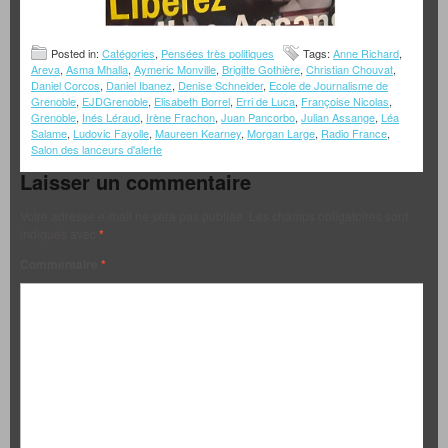
Posted in:
Catégories
,
Pensées très politiques
Tags:
Anne Richard
,
Areva
,
Asma Mhalla
,
Aymeric Monville
,
Brigitte Gothière
,
Christian Chouvat
,
Daniel Corcos
,
Daniel Ibanez
,
Denise Schneider
,
Ecole de Journalisme de
Grenoble
,
EJDGrenoble
,
Elisabeth Borrel
,
Erri de Luca
,
Françoise Nicolas
,
Grenoble
,
Inés Léraud
,
Irène Frachon
,
Juan Pancorbo
,
Julian Assange
,
Léa
Salame
,
Ludovic Fayolle
,
Maureen Kearney
,
Morgan Large
,
Radio France
,
Salon des lanceurs d'alerte
Laisser un commentaire
Votre adresse e-mail ne sera pas publiée.
Les champs obligatoires sont
indiqués avec
*
Commentaire
*