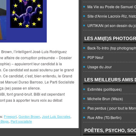
Ma Vie au Poste de Samuel G
Site d'Annie Lacroix-Riz, hist
URTIKAN (et son dessin du jo
LES AMI(E)S PHOTOG
Back-To-Intro (top photograph
Brown, l’intelligent José-Luis Rodriguez
P0P Neuf
ne affaire de corruption présumée – Dossier
phie) – appuieront leur candidat à la
Usage du Jour
 Ce candidat est aussi soutenu par le grand
n. Ce candidat, c’est, bien entendu, le Grand
LES MEILLEURS AMIS D
é Manuel Durao Barroso. Le Parti Socialiste
 ça (se) passe en silence.
Extimités (politiques)
iBi, font grand-bruit. BiBi est cependant
Michelle Brun (Waza)
ont pas à apporter leurs voix au débat
Pas perdus ( pour tout le Mo
gs:
Freeport
,
Gordon Brown
,
José Luis Socrates
,
Rue Affre (TG Bertin)
-Blogs
,
Parti socialiste
POÈTES, PSYCHO, SOC