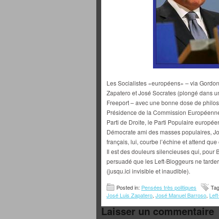
Les Socialistes «européens» – via Gordon 
Zapatero et José Socrates (plongé dans u
Freeport – avec une bonne dose de philoso
Présidence de la Commission Européenne.
Parti de Droite, le Parti Populaire europée
Démocrate ami des masses populaires, Jos
français, lui, courbe l’échine et attend que
Il est des douleurs silencieuses qui, pour B
persuadé que les Left-Bloggeurs ne tarder
(jusqu.ici invisible et inaudible).
Posted in:
Pensées très politiques
Ta
José Luis Zapatero
,
José Manuel Barroso
,
Left
Laisser un commentaire