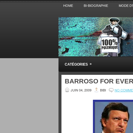
HOME
BI-BIOGRAPHIE
MODE D’
Pensez BiBi
»
CATÉGORIES
Blog polémique sur l'Actualité, la Cultur
BARROSO FOR EVER
JUIN 04, 2009
BIBI
NO COMME