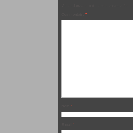
Votre adresse e-mail ne sera pas publiée.
Le
Commentaire
*
Nom
*
E-mail
*