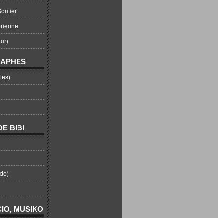
ontier
orienne
ur)
RAPHES
ies)
E BIBI
nde)
IO, MUSIKO