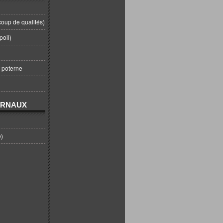
coup de qualités)
poil)
t poterne
URNAUX
e)