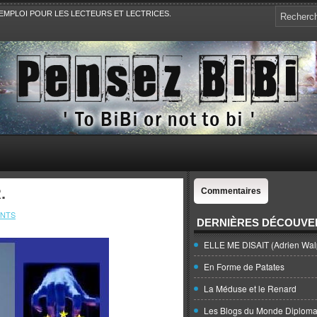
EMPLOI POUR LES LECTEURS ET LECTRICES.
e, la Politique, le Sport,. Avec Revue de presse et de blogs.
.
Commentaires
NTS
DERNIÈRES DÉCOUVE
ELLE ME DISAIT (Adrien Wal
En Forme de Patates
La Méduse et le Renard
Les Blogs du Monde Diploma