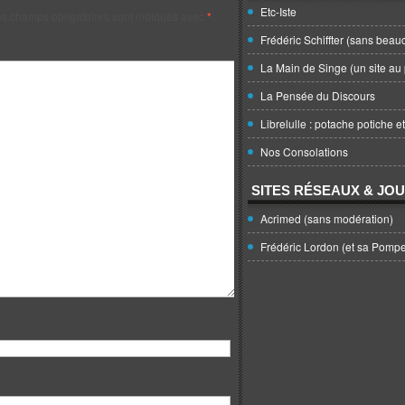
Etc-Iste
s champs obligatoires sont indiqués avec
*
Frédéric Schiffter (sans beau
La Main de Singe (un site au 
La Pensée du Discours
Librelulle : potache potiche e
Nos Consolations
SITES RÉSEAUX & JO
Acrimed (sans modération)
Frédéric Lordon (et sa Pomp