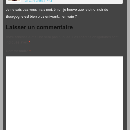
28 avril 2009 à 7:51
Je ne sais pas vous mais moi, émoi, je trouve que le pinot noir de
Bourgogne est bien plus enivrant… en vain ?
Laisser un commentaire
Votre adresse e-mail ne sera pas publiée.
Les champs obligatoires sont
indiqués avec
*
Commentaire
*