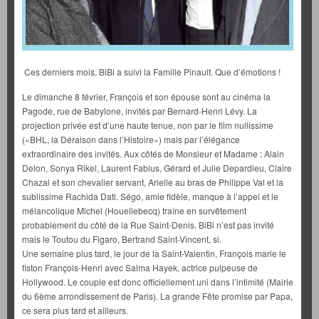
Ces derniers mois, BiBi a suivi la Famille Pinault. Que d’émotions !
Le dimanche 8 février, François et son épouse sont au cinéma la
Pagode, rue de Babylone, invités par Bernard-Henri Lévy. La
projection privée est d’une haute tenue, non par le film nullissime
(«BHL, la Déraison dans l’Histoire») mais par l’élégance
extraordinaire des invités. Aux côtés de Monsieur et Madame : Alain
Delon, Sonya Rikel, Laurent Fabius, Gérard et Julie Depardieu, Claire
Chazal et son chevalier servant, Arielle au bras de Philippe Val et la
sublissime Rachida Dati. Ségo, amie fidèle, manque à l’appel et le
mélancolique Michel (Houellebecq) traîne en survêtement
probablement du côté de la Rue Saint-Denis. BiBi n’est pas invité
mais le Toutou du Figaro, Bertrand Saint-Vincent, si.
Une semaine plus tard, le jour de la Saint-Valentin, François marie le
fiston François-Henri avec Salma Hayek, actrice pulpeuse de
Hollywood. Le couple est donc officiellement uni dans l’intimité (Mairie
du 6ème arrondissement de Paris). La grande Fête promise par Papa,
ce sera plus tard et ailleurs.