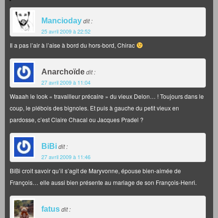
Mancioday
dit :
25 avril 2009 à 22:52
Il a pas l’air à l’aise à bord du hors-bord, Chirac
Anarchoïde
dit :
27 avril 2009 à 11:04
Waaah le look « travailleur précaire » du vieux Delon… ! Toujours dans le
coup, le plébois des bignoles. Et puis à gauche du petit vieux en
pardosse, c’est Claire Chacal ou Jacques Pradel ?
BiBi
dit :
27 avril 2009 à 11:46
BiBi croit savoir qu’il s’agit de Maryvonne, épouse bien-aimée de
François… elle aussi bien présente au mariage de son François-Henri.
fatus
dit :