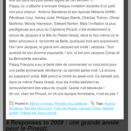
Pappy, lui, s’attache à envoyer chaque invitation doublée d’un petit
mot pour chacun : Antonio Banderas et son épouse Mélanie Griffith,
Pénélope Cruz, Ashley Judd, Philippe Starck, Charlize Théron, Olivier
Martinez, Woody Harrelson, Edward Norton. Mais l’invitation la plus
prestigieuse aux yeux du Capitaine Pinault, c’est évidemment la
venue de Jacques à la fête du Palais Grassi, dans le lieu-même où le
fiston amoureux a rencontré sa Belle, quelques trois ans auparavant.
Oui l’ami Jacques, le grand ami Jacques est invité ! Jacques ! Tout
auréolé de son énorme popularité, l’ami, le bel ami Jacques Chirac et
sa Bernadette adorable.
Pappy François a eu la belle idée de commander un hors-bord pour
une petite promenade vénitienne, ce samedi après-midi. Là encore,
en paparazzi avisé, BiBi prend le cliché du week-end. Ce samedi soir,
dans ce même Palais Grassi, tous les invités assistent au
renouvellement des vœux du couple. Quelle nuit fabuleuse !
Ah oui, chez les Pinault, on vit une époque formidable, n’est-ce pas ?
Posted in:
BiBi en voyages
,
Pensées très politiques
Tags:
Antonio
Banderas
,
Bernard-Henri Lévy
,
François Pinault
,
Jacques Chirac
,
Melanie
Griffith
,
Philippe Val
,
Salma Hayek
4 Responses to
2009 : une grande année
pour le Pinault.