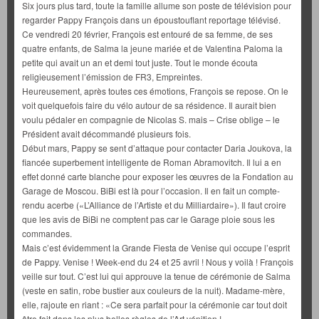
Six jours plus tard, toute la famille allume son poste de télévision pour
regarder Pappy François dans un époustouflant reportage télévisé.
Ce vendredi 20 février, François est entouré de sa femme, de ses
quatre enfants, de Salma la jeune mariée et de Valentina Paloma la
petite qui avait un an et demi tout juste. Tout le monde écouta
religieusement l’émission de FR3, Empreintes.
Heureusement, après toutes ces émotions, François se repose. On le
voit quelquefois faire du vélo autour de sa résidence. Il aurait bien
voulu pédaler en compagnie de Nicolas S. mais – Crise oblige – le
Président avait décommandé plusieurs fois.
Début mars, Pappy se sent d’attaque pour contacter Daria Joukova, la
fiancée superbement intelligente de Roman Abramovitch. Il lui a en
effet donné carte blanche pour exposer les œuvres de la Fondation au
Garage de Moscou. BiBi est là pour l’occasion. Il en fait un compte-
rendu acerbe («L’Alliance de l’Artiste et du Milliardaire»). Il faut croire
que les avis de BiBi ne comptent pas car le Garage ploie sous les
commandes.
Mais c’est évidemment la Grande Fiesta de Venise qui occupe l’esprit
de Pappy. Venise ! Week-end du 24 et 25 avril ! Nous y voilà ! François
veille sur tout. C’est lui qui approuve la tenue de cérémonie de Salma
(veste en satin, robe bustier aux couleurs de la nuit). Madame-mère,
elle, rajoute en riant : «Ce sera parfait pour la cérémonie car tout doit
être fait dans les plus belles règles de l’Art vénitien !».