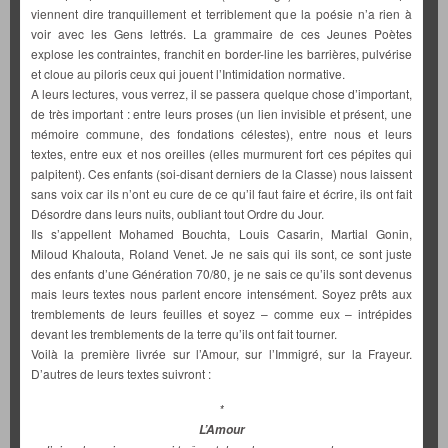
viennent dire tranquillement et terriblement que la poésie n’a rien à
voir avec les Gens lettrés. La grammaire de ces Jeunes Poètes
explose les contraintes, franchit en border-line les barrières, pulvérise
et cloue au piloris ceux qui jouent l’Intimidation normative.
A leurs lectures, vous verrez, il se passera quelque chose d’important,
de très important : entre leurs proses (un lien invisible et présent, une
mémoire commune, des fondations célestes), entre nous et leurs
textes, entre eux et nos oreilles (elles murmurent fort ces pépites qui
palpitent). Ces enfants (soi-disant derniers de la Classe) nous laissent
sans voix car ils n’ont eu cure de ce qu’il faut faire et écrire, ils ont fait
Désordre dans leurs nuits, oubliant tout Ordre du Jour.
Ils s’appellent Mohamed Bouchta, Louis Casarin, Martial Gonin,
Miloud Khalouta, Roland Venet. Je ne sais qui ils sont, ce sont juste
des enfants d’une Génération 70/80, je ne sais ce qu’ils sont devenus
mais leurs textes nous parlent encore intensément. Soyez prêts aux
tremblements de leurs feuilles et soyez – comme eux – intrépides
devant les tremblements de la terre qu’ils ont fait tourner.
Voilà la première livrée sur l’Amour, sur l’Immigré, sur la Frayeur.
D’autres de leurs textes suivront :
*
L’Amour