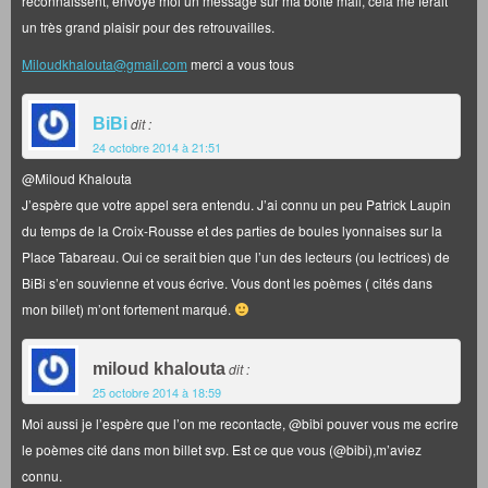
reconnaissent, envoyé moi un message sur ma boite mail, cela me ferait
un très grand plaisir pour des retrouvailles.
Miloudkhalouta@gmail.com
merci a vous tous
BiBi
dit :
24 octobre 2014 à 21:51
@Miloud Khalouta
J’espère que votre appel sera entendu. J’ai connu un peu Patrick Laupin
du temps de la Croix-Rousse et des parties de boules lyonnaises sur la
Place Tabareau. Oui ce serait bien que l’un des lecteurs (ou lectrices) de
BiBi s’en souvienne et vous écrive. Vous dont les poèmes ( cités dans
mon billet) m’ont fortement marqué.
miloud khalouta
dit :
25 octobre 2014 à 18:59
Moi aussi je l’espère que l’on me recontacte, @bibi pouver vous me ecrire
le poèmes cité dans mon billet svp. Est ce que vous (@bibi),m’aviez
connu.