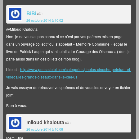
BiBi
dit :
26 octobre 2014 à 10:02
@Miloud Khalouta
Non, je ne vous ai pas connu si ce n’est par vos poèmes mis en page
dans un ouvrage collectif qui s’appelait « Mémoire Commune » et par le
livre de Patrick Laupin qui s’intitulait « Le Courage des Oiseaux » ( dont je
parle aussi dans un des billets de mon blog).
Lire ici :
http://www.pensezbibi.com/categories/photos-cinoche-peinture-et-
videos/les-grands-oiseaux-dans-le-ciel-61
Je vais essayer de retrouver vos poèmes et de vous les envoyer en fichier
joint.
Bien à vous.
miloud khalouta
dit :
26 octobre 2014 à 10:08
Merci Bibi