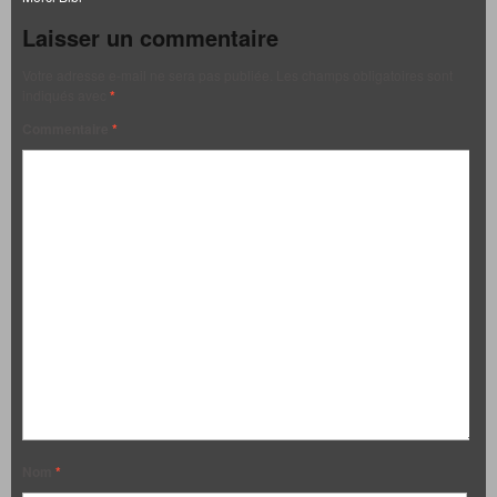
Laisser un commentaire
Votre adresse e-mail ne sera pas publiée.
Les champs obligatoires sont
indiqués avec
*
Commentaire
*
Nom
*