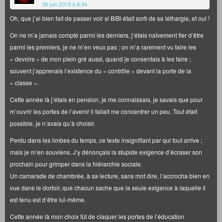
26 juin 2013 à 8:34
Oh, que j’ai bien fait de passer voir si BiBi était sorti de sa léthargie, et oui !
On ne m’a jamais compté parmi les derniers, j’étais naïvement fier d’être
parmi les premiers, je ne m’en veux pas ; on m’a rarement vu faire les
« devoirs » de mon plein gré aussi, quand je consentais à les faire ;
souvent j’apprenais l’existence du « contrôle » devant la porte de la
« classe ».
Cette année là j’étais en pension, je me connaissais, je savais que pour
m’ouvrir les portes de l’avenir il fallait me concentrer un peu. Tout était
possible, je n’avais qu’à choisir.
Perdu dans les limbes du temps, ce texte insignifiant par qui tout arrive ;
mais je m’en souviens. J’y dénonçais la stupide exigence d’écraser son
prochain pour grimper dans la hiérarchie sociale.
Un camarade de chambrée, à sa lecture, sans mot dire, l’accrocha bien en
vue dans le dortoir, que chacun sache que la seule exigence à laquelle il
est tenu est d’être lui-même.
Cette année là mon choix fût de claquer les portes de l’éducation