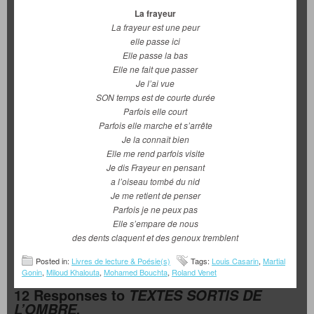
La frayeur
La frayeur est une peur
elle passe ici
Elle passe la bas
Elle ne fait que passer
Je l’ai vue
SON temps est de courte durée
Parfois elle court
Parfois elle marche et s’arrête
Je la connaît bien
Elle me rend parfois visite
Je dis Frayeur en pensant
a l’oiseau tombé du nid
Je me retient de penser
Parfois je ne peux pas
Elle s’empare de nous
des dents claquent et des genoux tremblent
Posted in:
Livres de lecture & Poésie(s)
Tags:
Louis Casarin
,
Martial
Gonin
,
Miloud Khalouta
,
Mohamed Bouchta
,
Roland Venet
12 Responses to
TEXTES SORTIS DE
L’OMBRE.