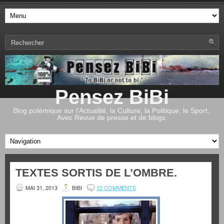
Pensez BiBi
Blog polémique sur l'Actualité, la Culture, la Politique, le Sport,.
Avec Revue de presse et de blogs.
TEXTES SORTIS DE L’OMBRE.
MAI 31, 2013
BIBI
12 COMMENTS