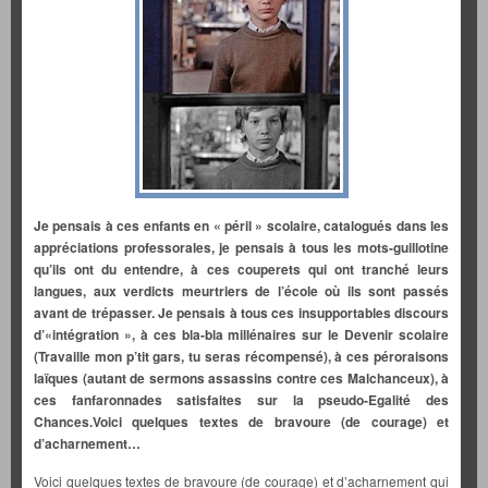
Je pensais à ces enfants en « péril » scolaire, catalogués dans les
appréciations professorales, je pensais à tous les mots-guillotine
qu’ils ont du entendre, à ces couperets qui ont tranché leurs
langues, aux verdicts meurtriers de l’école où ils sont passés
avant de trépasser.
Je pensais à tous ces insupportables discours
d’«intégration », à ces bla-bla millénaires sur le Devenir scolaire
(Travaille mon p’tit gars, tu seras récompensé), à ces péroraisons
laïques (autant de sermons assassins contre ces Malchanceux), à
ces fanfaronnades satisfaites sur la pseudo-Egalité des
Chances.Voici quelques textes de bravoure (de courage) et
d’acharnement…
Voici quelques textes de bravoure (de courage) et d’acharnement qui