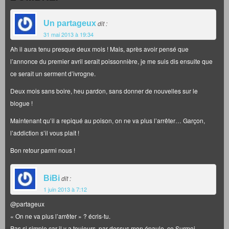
Un partageux
dit :
31 mai 2013 à 19:34
Ah il aura tenu presque deux mois ! Mais, après avoir pensé que
l’annonce du premier avril serait poissonnière, je me suis dis ensuite que
ce serait un serment d’ivrogne.
Deux mois sans boire, heu pardon, sans donner de nouvelles sur le
blogue !
Maintenant qu’il a repiqué au poison, on ne va plus l’arrêter… Garçon,
l’addiction s’il vous plaît !
Bon retour parmi nous !
BiBi
dit :
1 juin 2013 à 7:12
@partageux
« On ne va plus l’arrêter » ? écris-tu.
Pas si simple car il y a toujours, par dessus mon épaule, ce Surmoi