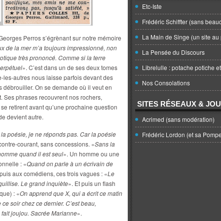
Etc-Iste
Frédéric Schiffter (sans beau
La Main de Singe (un site au 
 Georges Perros s’égrènant sur notre mémoire
eflux de la mer m’a toujours impressionné, non
La Pensée du Discours
otique très prononcé. Comme si la terre
Librelulle : potache potiche e
perpétuel
». C’est dans un de ses deux tomes
-les-autres nous laisse parfois devant des
Nos Consolations
s débrouiller. On se demande où il veut en
crit. Ses phrases recouvrent nos rochers,
SITES RÉSEAUX & JO
s se retirent avant qu’une prochaine question
e devient autre.
Acrimed (sans modération)
a poésie, je ne réponds pas. Car la poésie
Frédéric Lordon (et sa Pomp
contre-courant, sans concessions. «
Sans la
 homme quand il est seul
». Un homme ou une
onnelle : «
Quand on parle à un écrivain de
t puis aux comédiens, ces trois vagues : «
Le
illise. Le grand inquiète
». Et puis un flash
que) : «
On apprend que X, qui a écrit ce matin
 ce soir chez ce dernier. C’est beau,
 fait joujou. Sacrée Marianne
».