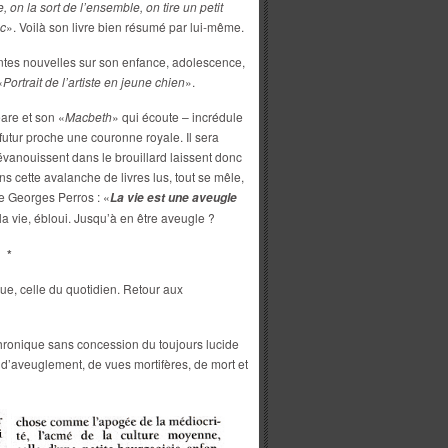
 on la sort de l’ensemble, on tire un petit
ec
». Voilà son livre bien résumé par lui-même.
ntes nouvelles sur son enfance, adolescence,
«
Portrait de l’artiste en jeune chien
».
eare et son «
Macbeth
» qui écoute – incrédule
 futur proche une couronne royale. Il sera
évanouissent dans le brouillard laissent donc
ns cette avalanche de livres lus, tout se mêle,
de Georges Perros : «
La vie est une aveugle
la vie, ébloui. Jusqu’à en être aveugle ?
*
que, celle du quotidien. Retour aux
chronique sans concession du toujours lucide
si d’aveuglement, de vues mortifères, de mort et