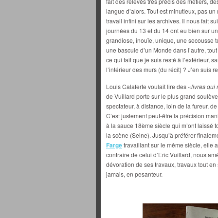
fait des relevés très précis des métiers, 
langue d’alors. Tout est minutieux, pas u
travail infini sur les archives. Il nous fait
journées du 13 et du 14 ont eu bien sur u
grandiose, inouïe, unique, une secousse te
une bascule d’un Monde dans l’autre, tout
ce qui fait que je suis resté à l’extérieur
l’intérieur des murs (du récit) ? J’en suis re
Louis Calaferte voulait lire des «
livres qui
de Vuillard porte sur le plus grand soulève
spectateur, à distance, loin de la fureur, 
C’est justement peut-être la précision ma
à la sauce 18ème siècle qui m’ont laissé to
la scène (Seine). Jusqu’à préférer finaleme
Farge
travaillant sur le même siècle, elle 
contraire de celui d’Eric Vuillard, nous am
dévoration de ses travaux, travaux tout en 
jamais, en pesanteur.