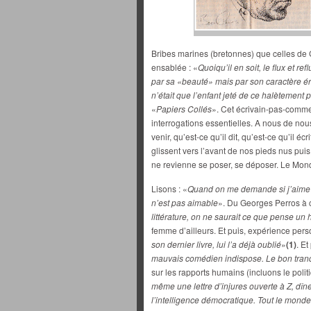
Bribes marines (bretonnes) que celles de
ensablée : «
Quoiqu’il en soit, le flux et r
par sa «beauté» mais par son caractère ér
n’était que l’enfant jeté de ce halètement 
«
Papiers Collés
». Cet écrivain-pas-comme
interrogations essentielles. A nous de nou
venir, qu’est-ce qu’il dit, qu’est-ce qu’il é
glissent vers l’avant de nos pieds nus pui
ne revienne se poser, se déposer. Le Mond
Lisons : «
Quand on me demande si j’aime l
n’est pas aimable
». Du Georges Perros à 
littérature, on ne saurait ce que pense un
femme d’ailleurs. Et puis, expérience pers
son dernier livre, lui l’a déjà oublié
»
(1)
. E
mauvais comédien indispose. Le bon tranqu
sur les rapports humains (incluons le politi
même une lettre d’injures ouverte à Z, dîne
l’intelligence démocratique. Tout le monde