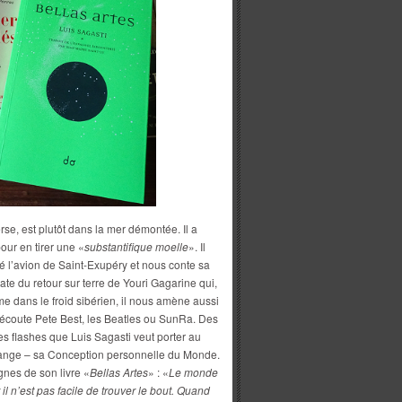
verse, est plutôt dans la mer démontée. Il a
our en tirer une «
substantifique moelle
». Il
é l’avion de Saint-Exupéry et nous conte sa
 date du retour sur terre de Youri Gagarine qui,
me dans le froid sibérien, il nous amène aussi
 écoute Pete Best, les Beatles ou SunRa. Des
 flashes que Luis Sagasti veut porter au
élange – sa Conception personnelle du Monde.
nes de son livre «
Bellas Artes
» : «
Le monde
l n’est pas facile de trouver le bout. Quand