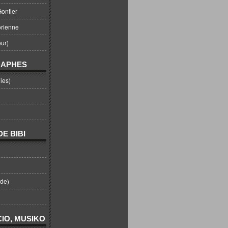
ontier
orienne
ur)
RAPHES
ies)
E BIBI
nde)
IO, MUSIKO