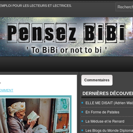
EMPLOI POUR LES LECTEURS ET LECTRICES.
e, la Politique, le Sport,. Avec Revue de presse et de blogs.
.
Commentaires
COMMENT
DERNIÈRES DÉCOUVE
ELLE ME DISAIT (Adrien Wal
En Forme de Patates
La Méduse et le Renard
Les Blogs du Monde Diploma