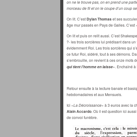
on ne le trouve pas, on en prend une partie,
morceau de fil et on le coupe d’un coup s
On lit. C’est
Dylan Thomas
et ses succule
âge mur passés en Pays de Galles. C’est 
On lit et puis on relit aussi. C’est Shakesp
?- les trois sorcières lui prédisant dans un
évidemment Roi. Les trois sorcières qui s’
ce futur Roi, sidéré, tout à ses démons. Da
s’embrouille, on revient à ces onze mots 
». Enchaîné à 
qui tient l’homme en laisse
Retour ensuite à la lecture banale et basi
hebdomadaires et aux Mensuels.
Ici «
La Décroissance
» à 3 euros avec la 
Alain Accardo
. Où il est question ici aus
de convoi funèbre.