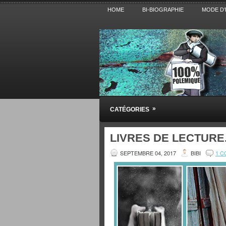
HOME
BI-BIOGRAPHIE
MODE D’
Pensez BiBi
»
CATÉGORIES
Blog polémique sur l'Actualité, la Cultur
LIVRES DE LECTURE
SEPTEMBRE 04, 2017
BIBI
1 