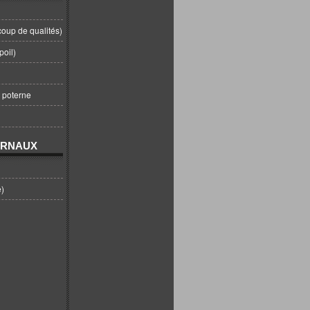
coup de qualités)
poil)
t poterne
URNAUX
e)