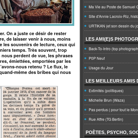
Ma Vie au Poste de Samuel G
Site d'Annie Lacroix-Riz, hist
URTIKAN (et son dessin du jo
r. On a juste ce désir de rester
re, de laisser venir à nous, moins
LES AMI(E)S PHOTOG
ue les souvenirs de lecture, ceux qui
Back-To-Intro (top photograph
niers temps. Très souvent, trop
ls nous perdent de vue, les phrases
P0P Neuf
res, émiettées, emportées par les
’avons-nous retenu ? Le flux, le
Usage du Jour
nt quand-même des bribes qui nous
LES MEILLEURS AMIS D
Extimités (politiques)
Michelle Brun (Waza)
Pas perdus ( pour tout le Mo
Rue Affre (TG Bertin)
POÈTES, PSYCHO, SOC