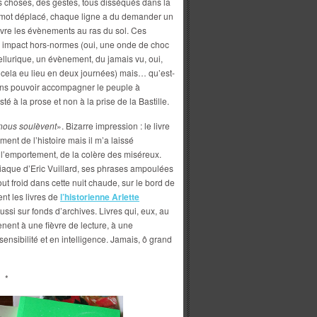
des choses, des gestes, tous disséqués dans la
n mot déplacé, chaque ligne a du demander un
 suivre les évènements au ras du sol. Ces
n impact hors-normes (oui, une onde de choc
llurique, un évènement, du jamais vu, oui,
 cela eu lieu en deux journées) mais… qu’est-
, sans pouvoir accompagner le peuple à
sté à la prose et non à la prise de la Bastille.
 nous soulèvent
». Bizarre impression : le livre
ment de l’histoire mais il m’a laissé
de l’emportement, de la colère des miséreux.
niaque d’Eric Vuillard, ses phrases ampoulées
ut froid dans cette nuit chaude, sur le bord de
nt les livres de
l’historienne Arlette
aussi sur fonds d’archives. Livres qui, eux, au
ènent à une fièvre de lecture, à une
sensibilité et en intelligence. Jamais, ô grand
*