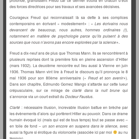
profonde, grandissent Freud car ce dernier trouva en chacun d’eux
des forces directrices pour ses travaux et ses avancées décisives.
Courageux Freud qui reconnaissait là sa dette à ses complices
contemporains en écrivant « modestement
: «
Les écrivains nous
»
devancent de beaucoup, nous autres, hommes ordinaires (!),
notamment en matière de psychologie parce qu’ils puisent à des
sources que nous n’avons pas encore explorées par la science
».
Freud a dix-neuf ans de plus que Thomas Mann. Ils se rencontrèrent à
plusieurs reprises dont la première fois en pleine ascension d’Hitler
(mars 1932). La deuxième rencontre eut lieu aussi à Vienne en juin
1936. Thomas Mann vint lire à Freud le discours qu’il prononça le 8
mai 1936 pour son 80ème anniversaire («
Freud et son avenir
).
»
Dans son chapitre, Edmundo Gomez Mango s’attarde sur cette lueur
crépusculaire, sur ce mirage de
clarté dans la nuit brune
qui
s’annonce via un court extrait du
Docteur Faustus
.
Clarté
: nécessaire illusion, increvable illusion battue en brèche par
les évènements d’alors qui portèrent Hitler au pouvoir. Dans ce drame
humain évoqué ici (mais qui est de tous temps) tout se passe avec –
en toile de fond –
un son encore en suspens dans le silence,
avec
aussi la figure si érotique du violoncelle (associée ici par moi
au nu
féminin).