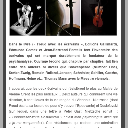
Dans le livre (« Freud avec les écrivains », Editions Gallimard),
Edmundo Gomez et Jean-Bertrand Pontalis font l’inventaire des
écrivains qui ont marqué durablement le fondateur de la
psychanalyse. Ouvrage fécond qui, chapitre par chapitre, fait lien
entre des auteurs si divers que Shakespeare (Number One),
Stefan Zweig, Romain Rolland, Jensen, Schnitzler, Schiller, Goethe,
Hoffmann, Heine et… Thomas Mann avec le Maestro viennois.
Il apparaît que les deux écrivains qui résistèrent le plus au Maître de
Vienne furent les plus radicaux… Deux auteurs qui connurent une vie
dissolue, à cent lieues de la vie rangée du Viennois : Nietzsche (dont
Freud écarta sa lecture de peur d’y trouver l’Épouvante) et Dostoïevski
(sur lequel, dans une lettre à Peter Gast, Nietzsche écrivit :
«
Connaissez-vous Dostoïevski ? : c’est mon psychologue avec qui
« je me comprends
). Ces résistances, qui cachent une admiration
»