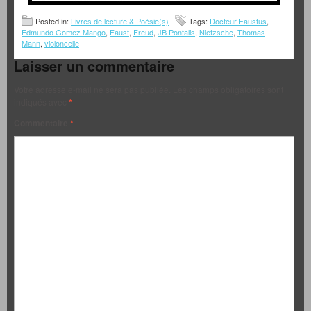
Posted in:
Livres de lecture & Poésie(s)
Tags:
Docteur Faustus
,
Edmundo Gomez Mango
,
Faust
,
Freud
,
JB Pontalis
,
Nietzsche
,
Thomas
Mann
,
violoncelle
Laisser un commentaire
Votre adresse e-mail ne sera pas publiée.
Les champs obligatoires sont
indiqués avec
*
Commentaire
*