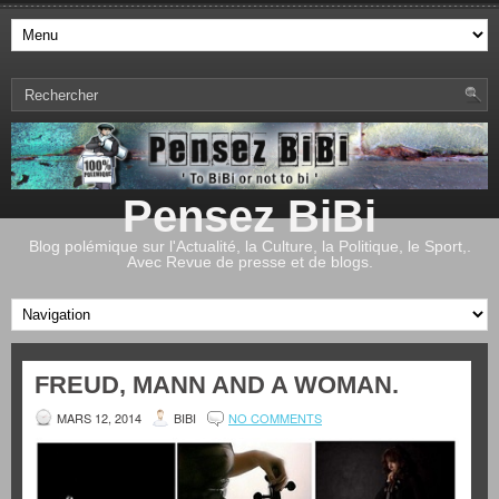
Pensez BiBi
Blog polémique sur l'Actualité, la Culture, la Politique, le Sport,.
Avec Revue de presse et de blogs.
FREUD, MANN AND A WOMAN.
MARS 12, 2014
BIBI
NO COMMENTS