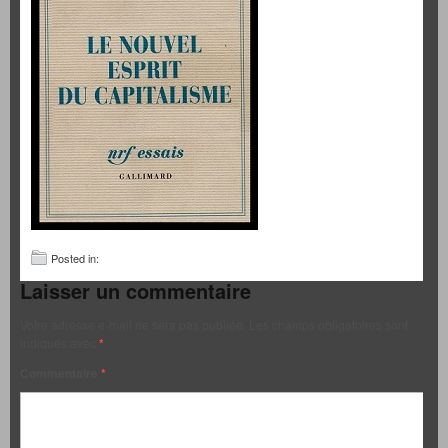
Posted in:
Laisser un commentaire
Votre adresse e-mail ne sera pas publiée.
Les champs obligatoires sont
indiqués avec
*
Commentaire
*