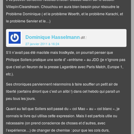
Villepin/Clearstream. Chouchou en aura bien besoin pour résoudre le
Problème Dominique ( et le problème Woerth, et le problème Karachi, et
le problème Servier et le…)
Dominique Hasselmann
dit :
27 janvier 2011 à 16:24
S’il n’avait pas été maoïste mais trostkyste, on pourrait penser que
Philippe Sollers pratique une sorte d' »entrisme » au JDD (je n’ignore pas
que c’est un fleuron de la presse Lagardère avec Paris Match, Europe 1,
etc.).
Ses chroniques parviennent néanmoins à faire souffler un petit air de
liberté (certains diront que c’est un alibi !) dans cet hebdo qui paraît un
peu tous les jours.
Quant au fait que Sollers soit passé du « col Mao » au « col blanc », je
connais le livre qui utilisa cette expression. Mais il est parfois utile ou
nécessaire (on prend conscience de choses et d’autres, avec
l’expérience…) de changer de chemise : pour que les cols durs,