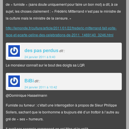
de « fumiste » (sans doute uniquement pour faire un bon mot) a dit, à ce
sujet, les choses clairement : « Frédéric Mitterrand n’est pas le ministre de
la culture mais le ministre de la censure. »
http://lemonde.fr/culture/article/2011/01/22/frederic-mitterrand-fait-volte-
face-et-ecarte-celine-des-celebrations-de-2011_1469140_3246.html
des pas perdus
dit :
24 janvier 2011 à 9:40
Le monsieur connait sur le bout des doigts sa LQR
BiBi
dit :
24 janvier 2011 à 10:42
@Dominique Hasselmann
Fumiste ou fumeur : c’était une interrogation à propos de Sieur Philippe
Sollers, sachant que le bonhomme a toujours été d’un trottoir à l’autre au
gré de « ses » humeurs.
Il avait par exemple commencé en col Mao et le voilà