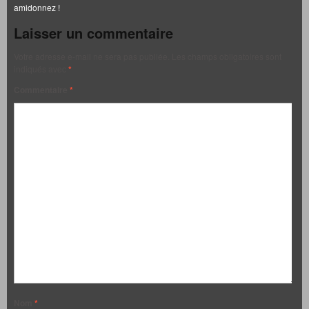
amidonnez !
Laisser un commentaire
Votre adresse e-mail ne sera pas publiée.
Les champs obligatoires sont
indiqués avec
*
Commentaire
*
Nom
*