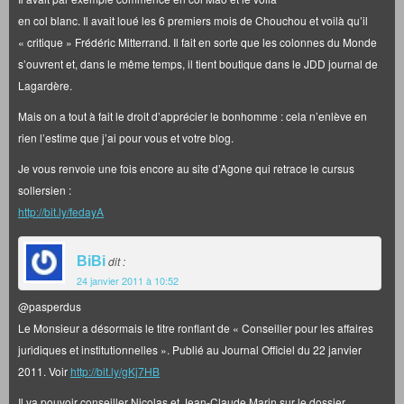
en col blanc. Il avait loué les 6 premiers mois de Chouchou et voilà qu’il
« critique » Frédéric Mitterrand. Il fait en sorte que les colonnes du Monde
s’ouvrent et, dans le même temps, il tient boutique dans le JDD journal de
Lagardère.
Mais on a tout à fait le droit d’apprécier le bonhomme : cela n’enlève en
rien l’estime que j’ai pour vous et votre blog.
Je vous renvoie une fois encore au site d’Agone qui retrace le cursus
sollersien :
http://bit.ly/fedayA
BiBi
dit :
24 janvier 2011 à 10:52
@pasperdus
Le Monsieur a désormais le titre ronflant de « Conseiller pour les affaires
juridiques et institutionnelles ». Publié au Journal Officiel du 22 janvier
2011. Voir
http://bit.ly/gKj7HB
Il va pouvoir conseiller Nicolas et Jean-Claude Marin sur le dossier