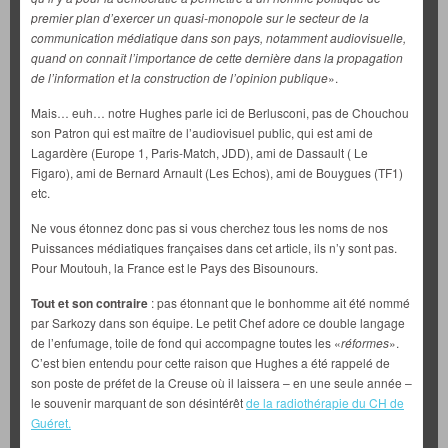
premier plan d’exercer un quasi-monopole sur le secteur de la
communication médiatique dans son pays, notamment audiovisuelle,
quand on connaît l’importance de cette dernière dans la propagation
de l’information et la construction de l’opinion publique
».
Mais… euh… notre Hughes parle ici de Berlusconi, pas de Chouchou
son Patron qui est maître de l’audiovisuel public, qui est ami de
Lagardère (Europe 1, Paris-Match, JDD), ami de Dassault ( Le
Figaro), ami de Bernard Arnault (Les Echos), ami de Bouygues (TF1)
etc.
Ne vous étonnez donc pas si vous cherchez tous les noms de nos
Puissances médiatiques françaises dans cet article, ils n’y sont pas.
Pour Moutouh, la France est le Pays des Bisounours.
Tout et son contraire
: pas étonnant que le bonhomme ait été nommé
par Sarkozy dans son équipe. Le petit Chef adore ce double langage
de l’enfumage, toile de fond qui accompagne toutes les «
réformes
».
C’est bien entendu pour cette raison que Hughes a été rappelé de
son poste de préfet de la Creuse où il laissera – en une seule année –
le souvenir marquant de son désintérêt
de la radiothérapie du CH de
Guéret.