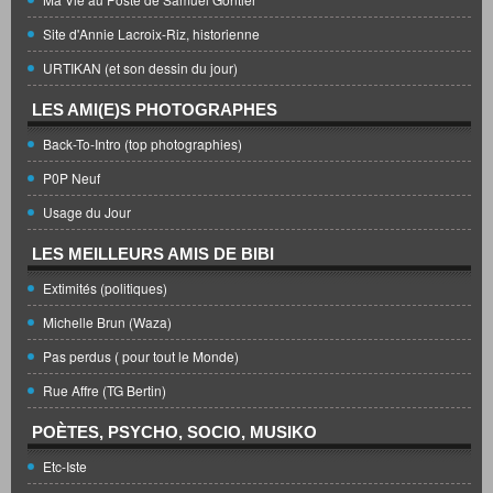
Site d'Annie Lacroix-Riz, historienne
URTIKAN (et son dessin du jour)
LES AMI(E)S PHOTOGRAPHES
Back-To-Intro (top photographies)
P0P Neuf
Usage du Jour
LES MEILLEURS AMIS DE BIBI
Extimités (politiques)
Michelle Brun (Waza)
Pas perdus ( pour tout le Monde)
Rue Affre (TG Bertin)
POÈTES, PSYCHO, SOCIO, MUSIKO
Etc-Iste