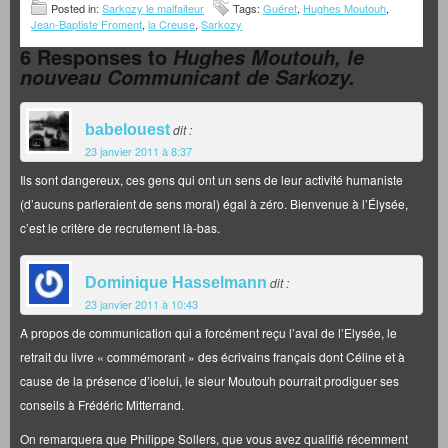
Posted in:
Sarkozy le malfaiteur
Tags:
Guéret
,
Hughes Moutouh
,
Jean-Baptiste Froment
,
la Creuse
,
Sarkozy
6 Responses to
Hughes Moutouh, le
nouveau Communicant de Sarkozy.
babelouest
dit :
23 janvier 2011 à 8:37
Ils sont dangereux, ces gens qui ont un sens de leur activité humaniste
(d’aucuns parleraient de sens moral) égal à zéro. Bienvenue à l’Élysée,
c’est le critère de recrutement là-bas.
Dominique Hasselmann
dit :
23 janvier 2011 à 10:43
A propos de communication qui a forcément reçu l’aval de l’Elysée, le
retrait du livre « commémorant » des écrivains français dont Céline et à
cause de la présence d’icelui, le sieur Moutouh pourrait prodiguer ses
conseils à Frédéric Mitterrand.
On remarquera que Philippe Sollers, que vous avez qualifié récemment