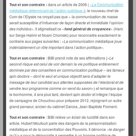
Tout et son contraire :
dans un article de 2006 (
«La Communication
médiatique déterminant de l’action publique»
), le nouveau chef de
Com de l’Elysée ne croyait pas que «
la communication de masse
serait susceptible d’influencer de façon directe et immédiate l’opinion
des individus
». Il stigmatisait ce «
» (Haro
fond général de croyances
sur Serge Halimi et Noam Chomski) pour reconnaître exactement le
contraire aux pages suivantes : «
La communication médiatique joue
indéniablement un rôle important dans l’action politique
»
.
Tout et son contraire
: BiBi prend note de ses affirmations («
Le
second risque est celui de voir demain la vie politique entièrement
dominée par des conseillers en communication politique – les fameux
spin doctors – dont le seul et unique objectif sera d’adapter le
message de leur candidat aux attentes supposées de l’électorat et de
vendre leur programme comme on vend du savon
») et remarque que
le bonhomme, 4 ans plus tard, devient
spin doctor
et intègre l’équipe
de campagne de Chouchou pour préparer 2012, rejoignant un autre
grand penseur, ancien du cabinet Darcos, Jean-Baptiste Froment.
Tout et son contraire
: BiBi relève un éclair de lucidité dans son
article. Hubert Moutouh parle des dangers de la personnalisation
médiatique et de la concentration des Pouvoirs. Il dénonce «
le danger
qu’il y a pour la démocratie à permettre à un homme politique de