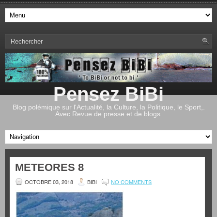
Pensez BiBi
Blog polémique sur l'Actualité, la Culture, la Politique, le Sport,.
Avec Revue de presse et de blogs.
METEORES 8
OCTOBRE 03, 2018
BIBI
NO COMMENTS