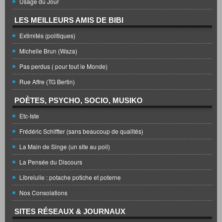
Usage du Jour
LES MEILLEURS AMIS DE BIBI
Extimités (politiques)
Michelle Brun (Waza)
Pas perdus ( pour tout le Monde)
Rue Affre (TG Bertin)
POÈTES, PSYCHO, SOCIO, MUSIKO
Etc-Iste
Frédéric Schiffter (sans beaucoup de qualités)
La Main de Singe (un site au poil)
La Pensée du Discours
Librelulle : potache potiche et poterne
Nos Consolations
SITES RÉSEAUX & JOURNAUX