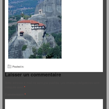
Posted in:
Laisser un commentaire
Votre adresse e-mail ne sera pas publiée.
Les champs obligatoires sont
indiqués avec
*
Commentaire
*