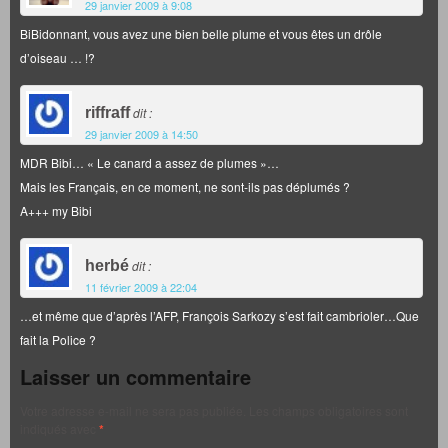
29 janvier 2009 à 9:08
BiBidonnant, vous avez une bien belle plume et vous êtes un drôle
d’oiseau … !?
riffraff
dit :
29 janvier 2009 à 14:50
MDR Bibi… « Le canard a assez de plumes »…
Mais les Français, en ce moment, ne sont-ils pas déplumés ?
A+++ my Bibi
herbé
dit :
11 février 2009 à 22:04
…et même que d’après l’AFP, François Sarkozy s’est fait cambrioler…Que
fait la Police ?
Laisser un commentaire
Votre adresse e-mail ne sera pas publiée.
Les champs obligatoires sont
indiqués avec
*