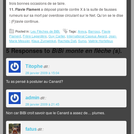
trois bonnes occasions de se taire.
11. Flavie Flament
a déposé plainte contre X à la suite de fausses
rumeurs sur sa mort par overdose circulant sur le Net. Qu’on se le dise
: (F)lavie continue.
Posted in:
Les Flèches de BiBi.
Tags:
Areva
,
Barroso
,
Flavie
Flament
,
Frère Lagardère
,
Guy Carlier
,
International Caseus Award
,
Jean-
Marie Messier
,
Klaus Zumwinkel
,
Rachida Dati
,
Sumo
,
Valérie Hortefeux
5 Responses to
BiBi monte en flèche (s).
Titophe
dit :
28 janvier 2009 à 15:04
Tu as pensé à postuler au Canard?
admin
dit :
28 janvier 2009 à 21:45
Non car BiBi croit savoir que le Canard a assez de… plumes.
fatus
dit :