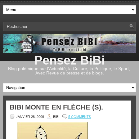
Pensez BiBi
Blog polémique sur l'Actualité, la Culture, la Politique, le Sport,.
Avec Revue de presse et de blogs.
BIBI MONTE EN FLÈCHE (S).
JANVIER 28, 2009
BIBI
5 COMMENTS