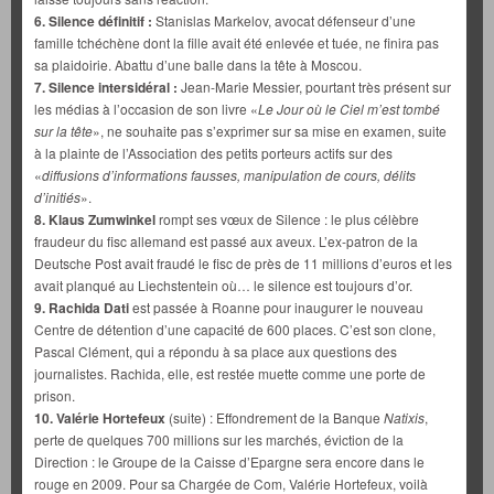
6. Silence définitif :
Stanislas Markelov, avocat défenseur d’une
famille tchéchène dont la fille avait été enlevée et tuée, ne finira pas
sa plaidoirie. Abattu d’une balle dans la tête à Moscou.
7. Silence intersidéral :
Jean-Marie Messier, pourtant très présent sur
les médias à l’occasion de son livre «
Le Jour où le Ciel m’est tombé
sur la tête
», ne souhaite pas s’exprimer sur sa mise en examen, suite
à la plainte de l’Association des petits porteurs actifs sur des
«
diffusions d’informations fausses, manipulation de cours, délits
d’initiés
».
8. Klaus Zumwinkel
rompt ses vœux de Silence : le plus célèbre
fraudeur du fisc allemand est passé aux aveux. L’ex-patron de la
Deutsche Post avait fraudé le fisc de près de 11 millions d’euros et les
avait planqué au Liechstentein où… le silence est toujours d’or.
9. Rachida Dati
est passée à Roanne pour inaugurer le nouveau
Centre de détention d’une capacité de 600 places. C’est son clone,
Pascal Clément, qui a répondu à sa place aux questions des
journalistes. Rachida, elle, est restée muette comme une porte de
prison.
10. Valérie Hortefeux
(suite) : Effondrement de la Banque
Natixis
,
perte de quelques 700 millions sur les marchés, éviction de la
Direction : le Groupe de la Caisse d’Epargne sera encore dans le
rouge en 2009. Pour sa Chargée de Com, Valérie Hortefeux, voilà