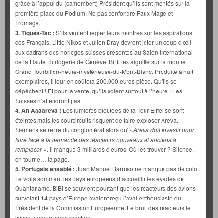
grâce à l’appui du (camembert) Président qu’ils sont montés sur la
première place du Podium. Ne pas confondre Faux Mage et
Fromage.
3. Tiques-Tac :
S’ils veulent régler leurs montres sur les aspirations
des Français, Little Nikos et Julien Dray devront jeter un coup d’œil
aux cadrans des horloges suisses présentes au Salon International
de la Haute Horlogerie de Genève. BiBi les aiguille sur la montre
Grand Tourbillon-heure-mystérieuse-du-Mont-Blanc. Produite à huit
exemplaires, il leur en coûtera 200.000 euros pièce. Qu’ils se
dépêchent ! Et pour la vente, qu’ils soient surtout à l’heure ! Les
Suisses n’attendront pas.
4. Ah Aaaareva !
Les lumières bleutées de la Tour Eiffel se sont
éteintes mais les courcircuits risquent de faire exploser Areva.
Siemens se retire du conglomérat alors qu’ «
Areva doit investir pour
faire face à la demande des réacteurs nouveaux et anciens à
remplacer
». Il manque 3 milliards d’euros. Où les trouver ? Silence,
on tourne… la page.
5. Portugais ensablé :
Juan Manuel Barroso ne manque pas de culot.
Le voilà sommant les pays européens d’accueillir les évadés de
Guantanamo. BiBi se souvient pourtant que les réacteurs des avions
survolant 14 pays d’Europe avaient reçu l’aval enthousiaste du
Président de la Commission Européenne. Le bruit des réacteurs le
laisse toujours sans réaction.