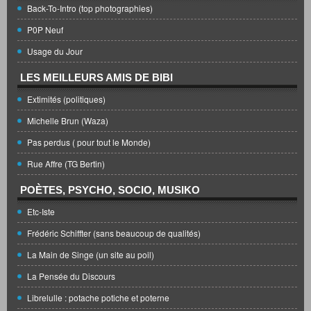
Back-To-Intro (top photographies)
P0P Neuf
Usage du Jour
LES MEILLEURS AMIS DE BIBI
Extimités (politiques)
Michelle Brun (Waza)
Pas perdus ( pour tout le Monde)
Rue Affre (TG Bertin)
POÈTES, PSYCHO, SOCIO, MUSIKO
Etc-Iste
Frédéric Schiffter (sans beaucoup de qualités)
La Main de Singe (un site au poil)
La Pensée du Discours
Librelulle : potache potiche et poterne