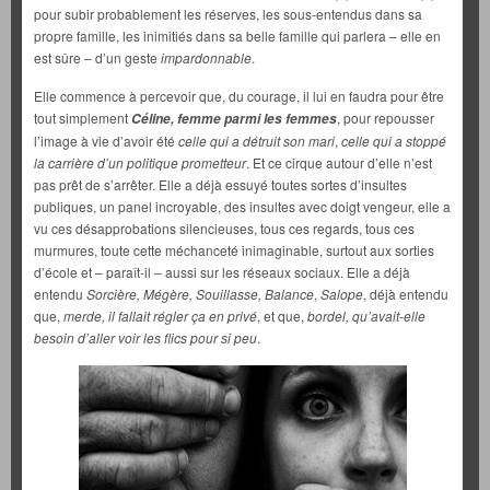
pour subir probablement les réserves, les sous-entendus dans sa
propre famille, les inimitiés dans sa belle famille qui parlera – elle en
est sûre – d’un geste
impardonnable
.
Elle commence à percevoir que, du courage, il lui en faudra pour être
tout simplement
, pour repousser
Céline, femme parmi les femmes
l’image à vie d’avoir été
celle qui a détruit son mari
,
celle qui a stoppé
la carrière d’un politique prometteur
. Et ce cirque autour d’elle n’est
pas prêt de s’arrêter. Elle a déjà essuyé toutes sortes d’insultes
publiques, un panel incroyable, des insultes avec doigt vengeur, elle a
vu ces désapprobations silencieuses, tous ces regards, tous ces
murmures, toute cette méchanceté inimaginable, surtout aux sorties
d’école et – paraît-il – aussi sur les réseaux sociaux. Elle a déjà
entendu
Sorcière, Mégère, Souillasse, Balance
,
Salope
, déjà entendu
que,
merde, il fallait régler ça en privé
, et que,
bordel,
qu’avait-elle
besoin d’aller voir les flics pour si peu
.