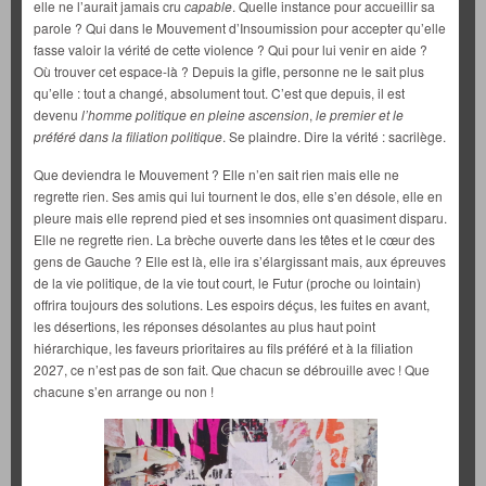
elle ne l’aurait jamais cru
capable
. Quelle instance pour accueillir sa
parole ? Qui dans le Mouvement d’Insoumission pour accepter qu’elle
fasse valoir la vérité de cette violence ? Qui pour lui venir en aide ?
Où trouver cet espace-là ? Depuis la gifle, personne ne le sait plus
qu’elle : tout a changé, absolument tout. C’est que depuis, il est
devenu
l’homme politique en pleine ascension
,
le premier et le
préféré dans la filiation politique
. Se plaindre. Dire la vérité : sacrilège.
Que deviendra le Mouvement ? Elle n’en sait rien mais elle ne
regrette rien. Ses amis qui lui tournent le dos, elle s’en désole, elle en
pleure mais elle reprend pied et ses insomnies ont quasiment disparu.
Elle ne regrette rien. La brèche ouverte dans les têtes et le cœur des
gens de Gauche ? Elle est là, elle ira s’élargissant mais, aux épreuves
de la vie politique, de la vie tout court, le Futur (proche ou lointain)
offrira toujours des solutions. Les espoirs déçus, les fuites en avant,
les désertions, les réponses désolantes au plus haut point
hiérarchique, les faveurs prioritaires au fils préféré et à la filiation
2027, ce n’est pas de son fait. Que chacun se débrouille avec ! Que
chacune s’en arrange ou non !