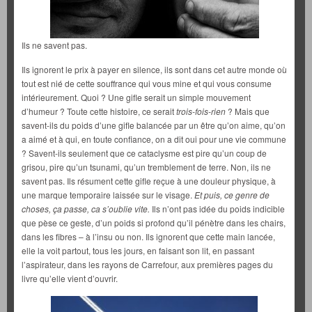
Ils ne savent pas.
Ils ignorent le prix à payer en silence, ils sont dans cet autre monde où
tout est nié de cette souffrance qui vous mine et qui vous consume
intérieurement. Quoi ? Une gifle serait un simple mouvement
d’humeur ? Toute cette histoire, ce serait
trois-fois-rien
? Mais que
savent-ils du poids d’une gifle balancée par un être qu’on aime, qu’on
a aimé et à qui, en toute confiance, on a dit oui pour une vie commune
? Savent-ils seulement que ce cataclysme est pire qu’un coup de
grisou, pire qu’un tsunami, qu’un tremblement de terre. Non, ils ne
savent pas. Ils résument cette gifle reçue à une douleur physique, à
une marque temporaire laissée sur le visage.
Et puis, ce genre de
choses, ça passe, ca s’oublie vite.
Ils n’ont pas idée du poids indicible
que pèse ce geste, d’un poids si profond qu’il pénètre dans les chairs,
dans les fibres – à l’insu ou non. Ils ignorent que cette main lancée,
elle la voit partout, tous les jours, en faisant son lit, en passant
l’aspirateur, dans les rayons de Carrefour, aux premières pages du
livre qu’elle vient d’ouvrir.