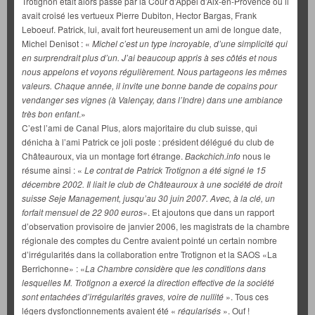
Trotignon était alors passé par la Cour d’Appel d’Aix-en-Provence où il
avait croisé les vertueux Pierre Dubiton, Hector Bargas, Frank
Leboeuf. Patrick, lui, avait fort heureusement un ami de longue date,
Michel Denisot : «
Michel c’est un type incroyable, d’une simplicité qui
en surprendrait plus d’un. J’ai beaucoup appris à ses côtés et nous
nous appelons et voyons régulièrement. Nous partageons les mêmes
valeurs. Chaque année, il invite une bonne bande de copains pour
vendanger ses vignes (à Valençay, dans l’Indre) dans une ambiance
très bon enfant
.»
C’est l’ami de Canal Plus, alors majoritaire du club suisse, qui
dénicha à l’ami Patrick ce joli poste : président délégué du club de
Châteauroux, via un montage fort étrange.
Backchich.info
nous le
résume ainsi : «
Le contrat de Patrick Trotignon a été signé le 15
décembre 2002. Il liait le club de Châteauroux à une société de droit
suisse Seje Management, jusqu’au 30 juin 2007. Avec, à la clé, un
forfait mensuel de 22 900 euros
». Et ajoutons que dans un rapport
d’observation provisoire de janvier 2006, les magistrats de la chambre
régionale des comptes du Centre avaient pointé un certain nombre
d’irrégularités dans la collaboration entre Trotignon et la SAOS «La
Berrichonne» : «
La Chambre considère que les conditions dans
lesquelles M. Trotignon a exercé la direction effective de la société
sont entachées d’irrégularités graves, voire de nullité
». Tous ces
légers dysfonctionnements avaient été «
régularisés
». Ouf !