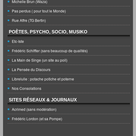
Michelle Brun (Waza)
Pas perdus ( pour tout le Monde)
Rue Affre (TG Bertin)
POÈTES, PSYCHO, SOCIO, MUSIKO
Etc-Iste
Frédéric Schiffter (sans beaucoup de qualités)
La Main de Singe (un site au poil)
La Pensée du Discours
Librelulle : potache potiche et poterne
Nos Consolations
SITES RÉSEAUX & JOURNAUX
Acrimed (sans modération)
Frédéric Lordon (et sa Pompe)