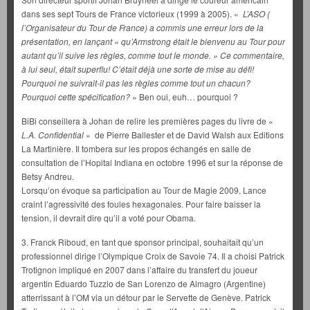
dans ses sept Tours de France victorieux (1999 à 2005). «
L’ASO (
l’Organisateur du Tour de France) a commis une erreur lors de la
présentation, en lançant « qu’Armstrong était le bienvenu au Tour pour
autant qu’il suive les règles, comme tout le monde. » Ce commentaire,
à lui seul, était superflu! C’était déjà une sorte de mise au défi!
Pourquoi ne suivrait-il pas les règles comme tout un chacun?
Pourquoi cette spécification?
» Ben oui, euh… pourquoi ?
BiBi conseillera à Johan de relire les premières pages du livre de «
L.A. Confidential
» de Pierre Ballester et de David Walsh aux Editions
La Martinière. Il tombera sur les propos échangés en salle de
consultation de l’Hopital Indiana en octobre 1996 et sur la réponse de
Betsy Andreu.
Lorsqu’on évoque sa participation au Tour de Magie 2009, Lance
craint l’agressivité des foules hexagonales. Pour faire baisser la
tension, il devrait dire qu’il a voté pour Obama.
3. Franck Riboud, en tant que sponsor principal, souhaitait qu’un
professionnel dirige l’Olympique Croix de Savoie 74. Il a choisi Patrick
Trotignon impliqué en 2007 dans l’affaire du transfert du joueur
argentin Eduardo Tuzzio de San Lorenzo de Almagro (Argentine)
atterrissant à l’OM via un détour par le Servette de Genève. Patrick