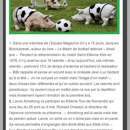
1. Dans une interview de l’Equipe-Magazine d’il y a 15 jours, Jacques
Blociszewski, auteur du livre «
Le Match de football télévisé
» disait
que «
Pendant la retransmission du match Saint-Etienne-Kiev en
1976, il n’y avait eu que 16 ralentis
» et qu’aujourd’hui, ces mêmes
ralentis «
prennent 10% du temps d’antenne et hachent la réalisation
». BiBi rappelle et pense en accord avec le cinéaste Jean-Luc Godard
qu’à la télé «
on ne voit pas un match mais l’image d’un match
»,
deux choses bien différentes et qu’on oublie souvent. Les ralentis sont
paradoxaux : ils veulent nous en mettre plein la vue par la répétition
mais finalement rayent l’émotion de la première fois.
2.
Lance Armstrong va participer au 63ième Tour de Romandie qui
aura lieu du 28 avril au 3 mai. Richard Chassot, le directeur de
l’épreuve commente sa présence : «
Armstrong est la seule vraie star
du peloton actuel. Lance. on aime ou on n’aime pas mais on en parle.
Sa venue permettra d’engranger des droits télés aux Etats-Unis
».
Son directeur sportif Johan Bruyneel a dirigé le coureur américain