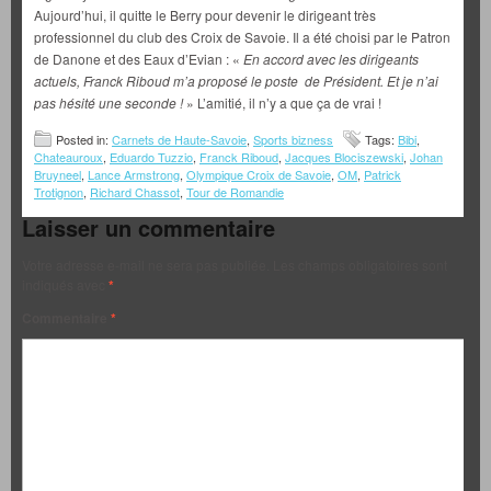
Aujourd’hui, il quitte le Berry pour devenir le dirigeant très
professionnel du club des Croix de Savoie. Il a été choisi par le Patron
de Danone et des Eaux d’Evian : «
En accord avec les dirigeants
actuels, Franck Riboud m’a proposé le poste de Président. Et je n’ai
pas hésité une seconde !
» L’amitié, il n’y a que ça de vrai !
Posted in:
Carnets de Haute-Savoie
,
Sports bizness
Tags:
Bibi
,
Chateauroux
,
Eduardo Tuzzio
,
Franck Riboud
,
Jacques Blociszewski
,
Johan
Bruyneel
,
Lance Armstrong
,
Olympique Croix de Savoie
,
OM
,
Patrick
Trotignon
,
Richard Chassot
,
Tour de Romandie
Laisser un commentaire
Votre adresse e-mail ne sera pas publiée.
Les champs obligatoires sont
indiqués avec
*
Commentaire
*