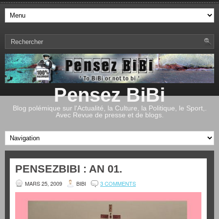
Pensez BiBi
Blog polémique sur l'Actualité, la Culture, la Politique, le Sport,.
Avec Revue de presse et de blogs.
PENSEZBIBI : AN 01.
MARS 25, 2009
BIBI
3 COMMENTS