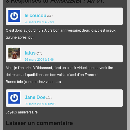
3 Responses to
PensezBiBi : An 01.
le coucou
dit :
26 mars 2009 à 7:59
C’est donc aujourd’hui? Alors bon anniversaire: deux fois, c’est mieux
qu’une après tout!
fatus
dit :
26 mars 2009 à 9:46
Mais je t’en prie, BiBidonnant, c’est un plaisir virtuel que de venir lire
délires quasi quotidiens, en bon voisin d’ami d’en France !
Bonne fête (comme chez vous…:o)
Jane Doe
dit :
26 mars 2009 à 15:06
Joyeux anniversaire
Laisser un commentaire