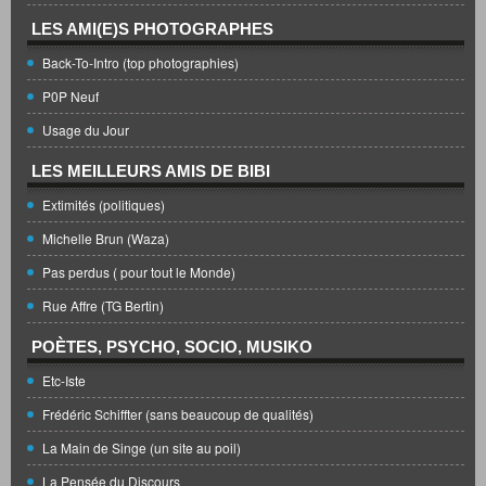
LES AMI(E)S PHOTOGRAPHES
Back-To-Intro (top photographies)
P0P Neuf
Usage du Jour
LES MEILLEURS AMIS DE BIBI
Extimités (politiques)
Michelle Brun (Waza)
Pas perdus ( pour tout le Monde)
Rue Affre (TG Bertin)
POÈTES, PSYCHO, SOCIO, MUSIKO
Etc-Iste
Frédéric Schiffter (sans beaucoup de qualités)
La Main de Singe (un site au poil)
La Pensée du Discours