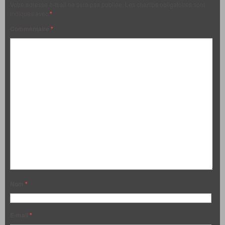
Votre adresse e-mail ne sera pas publiée.
Les champs obligatoires sont
indiqués avec
*
Commentaire
*
Nom
*
E-mail
*