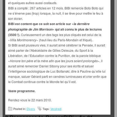
et quelques autres aussi costauds.
BiBi a compté : 267 articles en 12 mois. BiBi remercie Boto Boto qui
ne s’énerve pas (trop) lorsque, la nuit, il se lève pour mettre le feu à
son écran.
BiBi est content que ce soit son article sur «
la dernière
» qui ait connu le plus de lectures
photographie de Jim Morrison
(3500 !).
Curieusement un des tags les plus cliqués est celui de la
«
Villa Montmorency
» (haut-lieu du Paris-Mondain et friqué).
Si BiBi avait plusieurs vies, il aurait aimé célébrer la Pensée, il aurait
aimé parler de l’Abécédaire de Gilles Deleuze, du Sport à la
Libération, de l’Education contre la Punition, de la parole biblique
«
Honore ton père et ta mère afin que tes jours soient prolongés
», il
aurait aimé remercier Daniel Sibony pour ses écrits et saluer
l’intelligence sociologique de Luc Boltanski, dire à Pauline qu’elle lui
manque, saluer Gérard parti en cendres lumineuses et crier enfin que
le Combat continue contre le Monde tel qu’il est.
Vaste programme.
Rendez-vous le 22 mars 2010.
Posted in:
Divers
Tags:
Vendredi