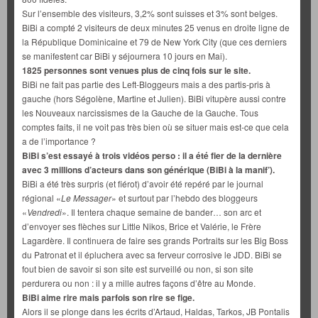
Sur l’ensemble des visiteurs, 3,2% sont suisses et 3% sont belges.
BiBi a compté 2 visiteurs de deux minutes 25 venus en droite ligne de
la République Dominicaine et 79 de New York City (que ces derniers
se manifestent car BiBi y séjournera 10 jours en Mai).
1825 personnes sont venues plus de cinq fois sur le site.
BiBi ne fait pas partie des Left-Bloggeurs mais a des partis-pris à
gauche (hors Ségolène, Martine et Julien). BiBi vitupère aussi contre
les Nouveaux narcissismes de la Gauche de la Gauche. Tous
comptes faits, il ne voit pas très bien où se situer mais est-ce que cela
a de l’importance ?
BiBi s’est essayé à trois vidéos perso : il a été fier de la dernière
avec 3 millions d’acteurs dans son générique (BiBi à la manif’).
BiBi a été très surpris (et fiérot) d’avoir été repéré par le journal
régional «
Le Messager
» et surtout par l’hebdo des bloggeurs
«
Vendredi
». Il tentera chaque semaine de bander… son arc et
d’envoyer ses flèches sur Little Nikos, Brice et Valérie, le Frère
Lagardère. Il continuera de faire ses grands Portraits sur les Big Boss
du Patronat et il épluchera avec sa ferveur corrosive le JDD. BiBi se
fout bien de savoir si son site est surveillé ou non, si son site
perdurera ou non : il y a mille autres façons d’être au Monde.
BiBi aime rire mais parfois son rire se fige.
Alors il se plonge dans les écrits d’Artaud, Haldas, Tarkos, JB Pontalis