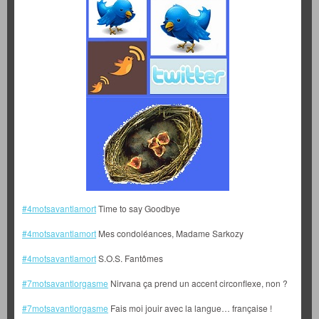
#4motsavantlamort
Time to say Goodbye
#4motsavantlamort
Mes condoléances, Madame Sarkozy
#4motsavantlamort
S.O.S. Fantômes
#7motsavantlorgasme
Nirvana ça prend un accent circonflexe, non ?
#7motsavantlorgasme
Fais moi jouir avec la langue… française !