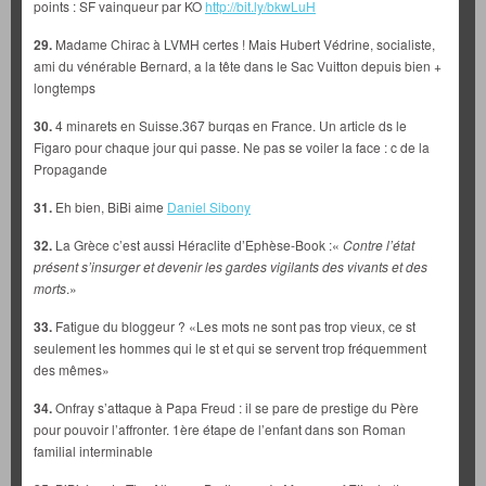
points : SF vainqueur par KO
http://bit.ly/bkwLuH
29.
Madame Chirac à LVMH certes ! Mais Hubert Védrine, socialiste,
ami du vénérable Bernard, a la tête dans le Sac Vuitton depuis bien +
longtemps
30.
4 minarets en Suisse.367 burqas en France. Un article ds le
Figaro pour chaque jour qui passe. Ne pas se voiler la face : c de la
Propagande
31.
Eh bien, BiBi aime
Daniel Sibony
32.
La Grèce c’est aussi Héraclite d’Ephèse-Book :«
Contre l’état
présent s’insurger et devenir les gardes vigilants des vivants et des
morts
.»
33.
Fatigue du bloggeur ? «Les mots ne sont pas trop vieux, ce st
seulement les hommes qui le st et qui se servent trop fréquemment
des mêmes»
34.
Onfray s’attaque à Papa Freud : il se pare de prestige du Père
pour pouvoir l’affronter. 1ère étape de l’enfant dans son Roman
familial interminable