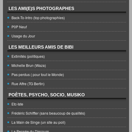
LES AMI(E)S PHOTOGRAPHES
Back-To-Intro (top photographies)
P0P Neuf
Usage du Jour
LES MEILLEURS AMIS DE BIBI
Extimités (politiques)
Michelle Brun (Waza)
Pas perdus ( pour tout le Monde)
Rue Affre (TG Bertin)
POÈTES, PSYCHO, SOCIO, MUSIKO
Etc-Iste
Frédéric Schiffter (sans beaucoup de qualités)
La Main de Singe (un site au poil)
La Pensée du Discours