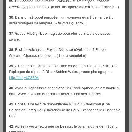
35.
BiBi écoute The Allmann Brothers «
In Memory of Elizabeth
Reed
« . ça plane un max. (mais BiBi ignore qui est cette Elizabeth…)
36.
Dans un aéroport européen, un voyageur égaré demande à un
autre voyageur désemparé : »
Tu voles
quand
? »
37.
Govou-Ribéry : Duo magique pour plusieurs tours de passe-
passe.
3
8.
Et si les volcans du Puy de Dôme se réveillaient ? Plus de
Giscard, Charasse, plus de… ( liste à compléter).
39.
« Une photo…autrement dit, une chose inépuisable » (Kafka). C
l’épilogue du clip de BiBi sur Sabine Weiss grande photographe
http://bit.ly/8ZSB9k
40.
Avec le Capitalisme financier et les Stock-options, on est monté si
haut. Avec le volcan islandais, il nous faudra des cendres.
41.
Conseils de lecture rimbaldienne à l’UMP : Chouchou (Une
Saison en Enfer) Dati (Chercheuse de Poux) C’est dans les Flèches à
BiBi
42.
Après la veste retournée de Besson, le pyjama-culte de Frédéric
Mitterrand !