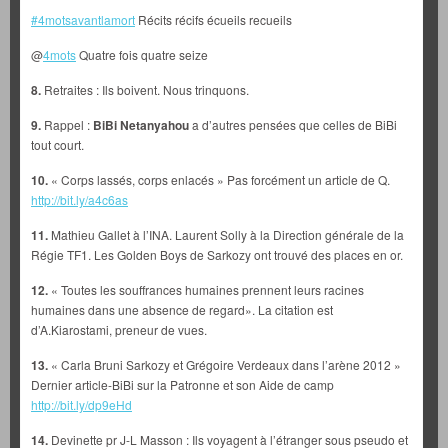
#4motsavantlamort
Récits récifs écueils recueils
@
4mots
Quatre fois quatre seize
8.
Retraites : Ils boivent. Nous trinquons.
9.
Rappel :
BiBi Netanyahou
a d’autres pensées que celles de BiBi
tout court.
10.
« Corps lassés, corps enlacés » Pas forcément un article de Q.
http://bit.ly/a4c6as
11.
Mathieu Gallet à l’INA. Laurent Solly à la Direction générale de la
Régie TF1. Les Golden Boys de Sarkozy ont trouvé des places en or.
12.
« Toutes les souffrances humaines prennent leurs racines
humaines dans une absence de regard». La citation est
d’A.Kiarostami, preneur de vues.
13.
« Carla Bruni Sarkozy et Grégoire Verdeaux dans l’arène 2012 »
Dernier article-BiBi sur la Patronne et son Aide de camp
http://bit.ly/dp9eHd
14.
Devinette pr J-L Masson : Ils voyagent à l’étranger sous pseudo et