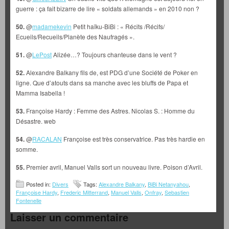
guerre : ça fait bizarre de lire « soldats allemands » en 2010 non ?
50.
@
madamekevin
Petit haïku-BiBi : « Récits /Récifs/
Ecueils/Recueils/Planète des Naufragés ».
51.
@
LePost
Alizée…? Toujours chanteuse dans le vent ?
52.
Alexandre Balkany fils de, est PDG d’une Société de Poker en
ligne. Que d’atouts dans sa manche avec les bluffs de Papa et
Mamma Isabella !
53.
Françoise Hardy : Femme des Astres. Nicolas S. : Homme du
Désastre. web
54.
@
RACALAN
Françoise est très conservatrice. Pas très hardie en
somme.
55.
Premier avril, Manuel Valls sort un nouveau livre. Poison d’Avril.
Posted in:
Divers
Tags:
Alexandre Balkany
,
BiBi Netanyahou
,
Françoise Hardy
,
Frederic Mitterrand
,
Manuel Valls
,
Onfray
,
Sebastien
Fontenelle
Laisser un commentaire