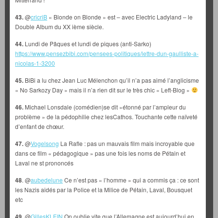
43.
@
cricriB
« Blonde on Blonde » est – avec Electric Ladyland – le
Double Album du XX ième siècle.
44.
Lundi de Pâques et lundi de piques (anti-Sarko)
https://www.pensezbibi.com/pensees-politiques/lettre-dun-gaulliste-a-
nicolas-1-3200
45.
BiBi a lu chez Jean Luc Mélenchon qu’il n’a pas aimé l’anglicisme
« No Sarkozy Day » mais il n’a rien dit sur le très chic « Left-Blog »
46.
Michael Lonsdale (comédien)se dit »étonné par l’ampleur du
problème » de la pédophilie chez lesCathos. Touchante cette naïveté
d’enfant de chœur.
47.
@
Vogelsong
La Rafle : pas un mauvais film mais incroyable que
dans ce film « pédagogique » pas une fois les noms de Pétain et
Laval ne st prononcés
48
. @
aubedelune
Ce n’est pas « l’homme » qui a commis ça : ce sont
les Nazis aidés par la Police et la Milice de Pétain, Laval, Bousquet
etc
49.
@
GillesKLEIN
On oublie vite que l’Allemagne est aujourd’hui en