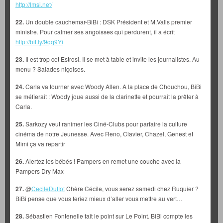
http://lmsi.net/
22.
Un double cauchemar-BiBi : DSK Président et M.Valls premier
ministre. Pour calmer ses angoisses qui perdurent, il a écrit
http://bit.ly/9qq9Yi
23.
Il est trop cet Estrosi. Il se met à table et invite les journalistes. Au
menu ? Salades niçoises.
24.
Carla va tourner avec Woody Allen. A la place de Chouchou, BiBi
se méfierait : Woody joue aussi de la clarinette et pourrait la prêter à
Carla.
25.
Sarkozy veut ranimer les Ciné-Clubs pour parfaire la culture
cinéma de notre Jeunesse. Avec Reno, Clavier, Chazel, Genest et
Mimi ça va repartir
26.
Alertez les bébés ! Pampers en remet une couche avec la
Pampers Dry Max
27.
@
CecileDuflot
Chère Cécile, vous serez samedi chez Ruquier ?
BiBi pense que vous feriez mieux d’aller vous mettre au vert…
28.
Sébastien Fontenelle fait le point sur Le Point. BiBi compte les