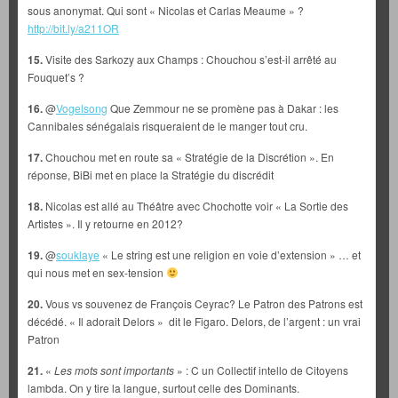
sous anonymat. Qui sont « Nicolas et Carlas Meaume » ?
http://bit.ly/a211OR
15.
Visite des Sarkozy aux Champs : Chouchou s’est-il arrêté au
Fouquet’s ?
16.
@
Vogelsong
Que Zemmour ne se promène pas à Dakar : les
Cannibales sénégalais risqueraient de le manger tout cru.
17.
Chouchou met en route sa « Stratégie de la Discrétion ». En
réponse, BiBi met en place la Stratégie du discrédit
18.
Nicolas est allé au Théâtre avec Chochotte voir « La Sortie des
Artistes ». Il y retourne en 2012?
19.
@
souklaye
« Le string est une religion en voie d’extension » … et
qui nous met en sex-tension
20.
Vous vs souvenez de François Ceyrac? Le Patron des Patrons est
décédé. « Il adorait Delors » dit le Figaro. Delors, de l’argent : un vrai
Patron
21.
«
Les mots sont importants
» : C un Collectif intello de Citoyens
lambda. On y tire la langue, surtout celle des Dominants.