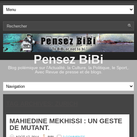
Pensez BiBi
Blog polémique sur l'Actualité, la Culture, la Politique, le Sport,.
Avec Revue de presse et de blogs.
TAG ARCHIVES:
ZURICH
MAHIEDINE MEKHISSI : UN GESTE
DE MUTANT.
AOÛT 17, 2014
BIBI
2 COMMENTS