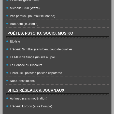
Michelle Brun (Waza)
Pas perdus ( pour tout le Monde)
Rue Affre (TG Bertin)
POÈTES, PSYCHO, SOCIO, MUSIKO
Etc-Iste
Frédéric Schiffter (sans beaucoup de qualités)
La Main de Singe (un site au poil)
La Pensée du Discours
Librelulle : potache potiche et poterne
Nos Consolations
SITES RÉSEAUX & JOURNAUX
Acrimed (sans modération)
Frédéric Lordon (et sa Pompe)