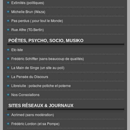
Extimités (politiques)
Michelle Brun (Waza)
Pas perdus ( pour tout le Monde)
Rue Affre (TG Bertin)
POÈTES, PSYCHO, SOCIO, MUSIKO
Etc-Iste
Frédéric Schiffter (sans beaucoup de qualités)
La Main de Singe (un site au poil)
La Pensée du Discours
Librelulle : potache potiche et poterne
Nos Consolations
SITES RÉSEAUX & JOURNAUX
Acrimed (sans modération)
Frédéric Lordon (et sa Pompe)