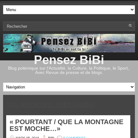
Pensez BiBi
Blog polémique sur l'Actualité, la Culture, la Politique, le Sport,.
Avec Revue de presse et de blogs.
TAG ARCHIVES:
YVES GUÉNA
« POURTANT / QUE LA MONTAGNE
EST MOCHE…»
MARS 05, 2016
BIBI
5 COMMENTS