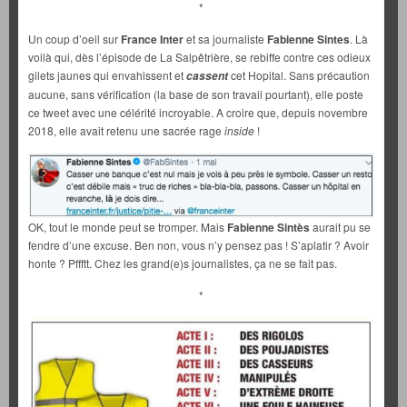
*
Un coup d’oeil sur
France Inter
et sa journaliste
Fabienne Sintes
. Là
voilà qui, dès l’épisode de La Salpêtrière, se rebiffe contre ces odieux
gilets jaunes qui envahissent et
cet Hopital. Sans précaution
cassent
aucune, sans vérification (la base de son travail pourtant), elle poste
ce tweet avec une célérité incroyable. A croire que, depuis novembre
2018, elle avait retenu une sacrée rage
inside
!
OK, tout le monde peut se tromper. Mais
Fabienne Sintès
aurait pu se
fendre d’une excuse. Ben non, vous n’y pensez pas ! S’aplatir ? Avoir
honte ? Pffftt. Chez les grand(e)s journalistes, ça ne se fait pas.
*