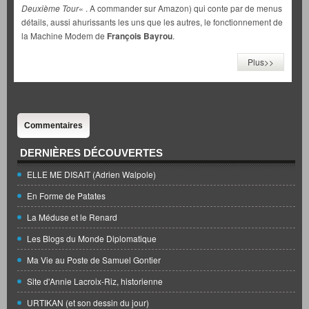
Deuxième Tour
« . A commander sur Amazon) qui conte par de menus
détails, aussi ahurissants les uns que les autres, le fonctionnement de
la Machine Modem de
François Bayrou
.
Plus>>
Commentaires
DERNIÈRES DÉCOUVERTES
ELLE ME DISAIT (Adrien Walpole)
En Forme de Patates
La Méduse et le Renard
Les Blogs du Monde Diplomatique
Ma Vie au Poste de Samuel Gontier
Site d'Annie Lacroix-Riz, historienne
URTIKAN (et son dessin du jour)