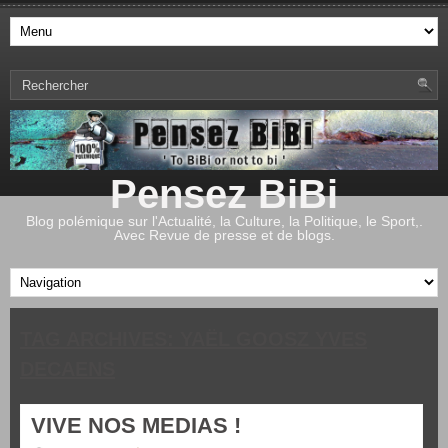
Pensez BiBi
Blog polémique sur l'Actualité, la Culture, la Politique, le Sport,.
Avec Revue de presse et de blogs.
TAG ARCHIVES:
YAËL GOOSZ YVES
DECAENS
VIVE NOS MEDIAS !