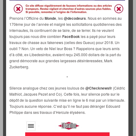
Prenons l’Officine du
Monde
, les
@decodeurs
. Nous en sommes au
170ème jour de l’année et malgré les sollicitations quotidiennes des
internautes, ils continuent de se taire, de se terrer. Ils ne veulent
toujours pas nous dire combien
FaceBook
les a payé pour leurs
travaux de chasse aux fakenews (celles des Gueux) pour 2018. Un
oubli ? Non. Un veto de Niel leur Boss ? Rappelons que leurs amis
d’à côté, ex-Libedesintox, avaient reçu 245.000 dollars de la part du
grand démocrate aux grandes largesses
désinteressées
, Mark
Zuckerberg.
*
Silence analogue chez ces jeunes loulous de
@Checknewsfr
(Cédric
Mathiot, Jacques Pezet and Co). Cette fois, leur silence porte sur le
dépôt de la question suivante mise en ligne le 6 mai par un internaute.
Toujours aucune réponse. C’est qu’il ne faut pas déranger Edouard
Philippe dans ses travaux d’Hercule élyséens.