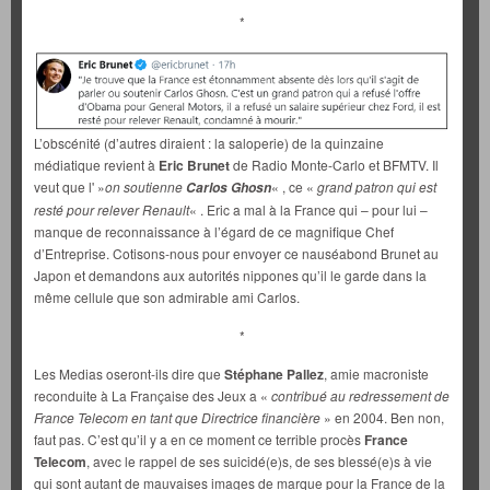
*
L’obscénité (d’autres diraient : la saloperie) de la quinzaine
médiatique revient à
Eric Brunet
de Radio Monte-Carlo et BFMTV. Il
veut que l' »
on soutienne
« , ce «
grand patron qui est
Carlos Ghosn
resté pour relever Renault
« . Eric a mal à la France qui – pour lui –
manque de reconnaissance à l’égard de ce magnifique Chef
d’Entreprise. Cotisons-nous pour envoyer ce nauséabond Brunet au
Japon et demandons aux autorités nippones qu’il le garde dans la
même cellule que son admirable ami Carlos.
*
Les Medias oseront-ils dire que
Stéphane Pallez
, amie macroniste
reconduite à La Française des Jeux a «
contribué au redressement de
France Telecom en tant que Directrice financière
» en 2004. Ben non,
faut pas. C’est qu’il y a en ce moment ce terrible procès
France
Telecom
, avec le rappel de ses suicidé(e)s, de ses blessé(e)s à vie
qui sont autant de mauvaises images de marque pour la France de la