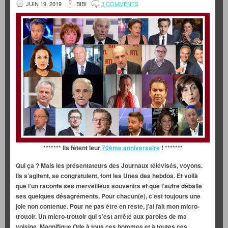
JUIN 19, 2019
BIBI
3 COMMENTS
*******
Ils fêtent leur
70ème anniversaire
!
*******
Qui ça ? Mais les présentateurs des Journaux télévisés, voyons.
Ils s’agitent, se congratulent, font les Unes des hebdos. Et voilà
que l’un raconte ses merveilleux souvenirs et que l’autre déballe
ses quelques désagréments. Pour chacun(e), c’est toujours une
joie non contenue. Pour ne pas être en reste, j’ai fait mon micro-
trottoir. Un micro-trottoir qui s’est arrêté aux paroles de ma
voisine. Magnifique Ode à tous ces hommes et à toutes ces