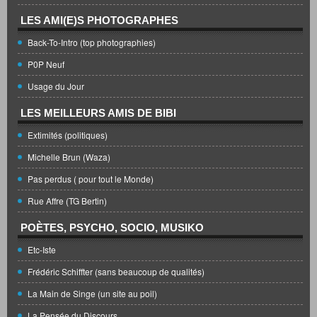
LES AMI(E)S PHOTOGRAPHES
Back-To-Intro (top photographies)
P0P Neuf
Usage du Jour
LES MEILLEURS AMIS DE BIBI
Extimités (politiques)
Michelle Brun (Waza)
Pas perdus ( pour tout le Monde)
Rue Affre (TG Bertin)
POÈTES, PSYCHO, SOCIO, MUSIKO
Etc-Iste
Frédéric Schiffter (sans beaucoup de qualités)
La Main de Singe (un site au poil)
La Pensée du Discours