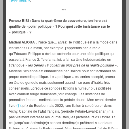
1944-1968) »
.
***
Pensez BiBi : Dans ta quatrième de couverture, ton livre est
qualifié de «polar politique » ? Pourquoi cette insistance sur le
« politique » ?
Madani ALIOUA :
Parce que… (
rires
), le Politique est à la mode dans
les fictions ! Ce matin, par exemple, j’apprends par la radio
qu’Edouard Philippe a écrit un scénario pour une série politique qui
passera à France 2. Telerama, lui, a fait sa Une hebdomadaire en
titrant que «
les Séries TV collent au plus près de la réalité politique
».
Marlène Schiappa est embauchée par Bolloré pour confectionner sa
propre comédie politique. Le « politique » est certes accepté, promu
en tête de gondole mais seulement quand il se pare d’habits très
consensuels. Lorsque ce sont des fictions à humeur plus politisée,
avec couleur rouge dominante, tout change. Les Instances de
promotion freinent, mettent alors la pédale douce. Mon avant-dernier
livre
(1)
, prix du Bourbonnais 2022, rare fiction à se dérouler
dans
Vichy, Capitale de l’Etat français, (période Pétain-Laval-Darlan) n’a
pas vraiment interessé les journalistes, les professeurs d’Histoire. Et
ce, jusqu’aux écrivain(e)s car ces dernièr(e)s préfèrent situer leurs
fictions plutôt dans le Paris occupé. Mais heureusement, j’ai de fidèles