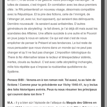
luttes de classes, c’est ringard. En corrélation avec les deux premiers
cités : le RN présenterait un nouveau visage, désormais compatible
avec la République. Et la pire des fictions, celle de l’immigré, de
l’étranger (et, avec lui, tout opposant), qui seraient des délinquants.
Dernière nouveauté : ils seraient aussi antisémites. D’autres
générateurs de
storytelling
: le fait divers, je l’ai déjà dit mais aussi les
scandales des Affaires. Une affaire succède à une autre et le Pouvoir
en joue jusqu’à nous en saturer. Ce qui est visé c’est de nous
empêcher de penser le Présent et ses tendances. Le but reste de
nous persuader que nous vivons dans un monde qui ne peut pas
changer et qu’il ne faut pas changer. L’imposition idéologique du
There Is No Alternative
laisse le lecteur et télespectateur sidérés,
inertes, cloués au fauteuil. C’est avec cette
storytelling
inchangée,
mille fois répétée que s’impose la roublardise quotidienne du
Système.
Pensez BiBi : Venons-en à ton roman noir. Toi aussi, tu as faim de
fictions ! Comme pour ta précédente sur Vichy 1940-41, tu y inclus
des faits historiques avérés. Peux-tu nous résumer les principaux
qui courent dans ton livre ?
M.A. :
Il y a bien sûr l’épisode de l’attaque du
Maquis des Glières en