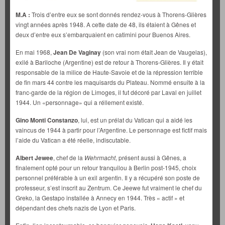
M.A :
Trois d’entre eux se sont donnés rendez-vous à Thorens-Glières
vingt années après 1948. A cette date de 48, ils étaient à Gênes et
deux d’entre eux s’embarquaient en catimini pour Buenos Aires.
En mai 1968,
Jean De Vaginay
(son vrai nom était Jean de Vaugelas),
exilé à Bariloche (Argentine) est de retour à Thorens-Glières. Il y était
responsable de la milice de Haute-Savoie et de la répression terrible
de fin mars 44 contre les maquisards du Plateau. Nommé ensuite à la
franc-garde de la région de Limoges, il fut décoré par Laval en juillet
1944. Un «personnage» qui a réllement existé.
Gino Monti Constanzo
, lui, est un prélat du Vatican qui a aidé les
vaincus de 1944 à partir pour l’Argentine. Le personnage est fictif mais
l’aide du Vatican a été réelle, indiscutable.
Albert Jewee
, chef de la
Wehrmacht
, présent aussi à Gênes, a
finalement opté pour un retour tranquilou à Berlin post-1945, choix
personnel préférable à un exil argentin. Il y a récupéré son poste de
professeur, s’est inscrit au Zentrum. Ce Jeewe fut vraiment le chef du
Greko, la Gestapo installée à Annecy en 1944. Très « actif » et
dépendant des chefs nazis de Lyon et Paris.