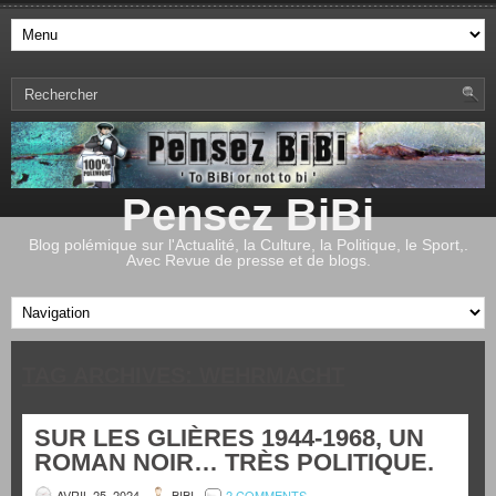
Pensez BiBi
Blog polémique sur l'Actualité, la Culture, la Politique, le Sport,.
Avec Revue de presse et de blogs.
TAG ARCHIVES:
WEHRMACHT
SUR LES GLIÈRES 1944-1968, UN
ROMAN NOIR… TRÈS POLITIQUE.
AVRIL 25, 2024
BIBI
2 COMMENTS