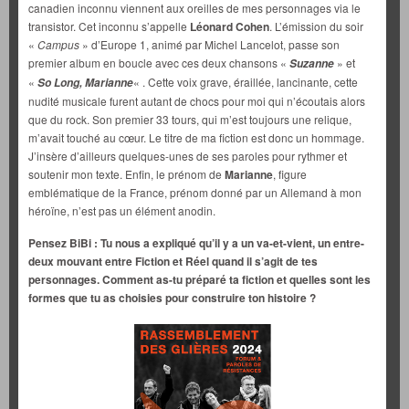
canadien inconnu viennent aux oreilles de mes personnages via le
transistor. Cet inconnu s’appelle
Léonard Cohen
. L’émission du soir
«
Campus
» d’Europe 1, animé par Michel Lancelot, passe son
premier album en boucle avec ces deux chansons «
» et
Suzanne
«
« . Cette voix grave, éraillée, lancinante, cette
So Long, Marianne
nudité musicale furent autant de chocs pour moi qui n’écoutais alors
que du rock. Son premier 33 tours, qui m’est toujours une relique,
m’avait touché au cœur. Le titre de ma fiction est donc un hommage.
J’insère d’ailleurs quelques-unes de ses paroles pour rythmer et
soutenir mon texte. Enfin, le prénom de
Marianne
, figure
emblématique de la France, prénom donné par un Allemand à mon
héroïne, n’est pas un élément anodin.
Pensez BiBi :
Tu nous a expliqué qu’il y a un va-et-vient, un entre-
deux mouvant entre Fiction et Réel quand il s’agit de tes
personnages. Comment as-tu préparé ta fiction et quelles sont les
formes que tu as choisies pour construire ton histoire ?