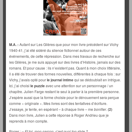
M.A. :
Autant sur Les Glières que pour mon livre précédent sur Vichy
1940-41, j’ai été sidéré du silence fictionnel autour de ces
événements, de cette répression. Dans mes travaux de recherche sur
les Glières, je me suis appuyé sur des livres d’Histoire, jamais sur des
romans. Et pour cause : ils n’existent pas. Quant à mon choix littéraire,
il a été de trouver des formes nouvelles, différentes à chaque fois : sur
Vichy, j’avais opté pour
le journal intime
qui se dédoublait en intrigue.
Ici, j’ai choisi
le
puzzle
avec une attention sur un personnage / un
chapitre. Julien Farge restant le seul à parler à la première personne.
J’espère aussi que la forme choisie pour le dénouement sera perçue
comme « originale ». Mes livres sont des tentatives d’écriture.
J’essaye, je tente, en espérant – à chaque livre – me
bonifier
.
(2)
Dans mon livre, Julien a cette réponse à Roger Andrieu que je
reprends à mon compte.
Roger :
– Et toi, mon garçon, c’est quoi ton style ?