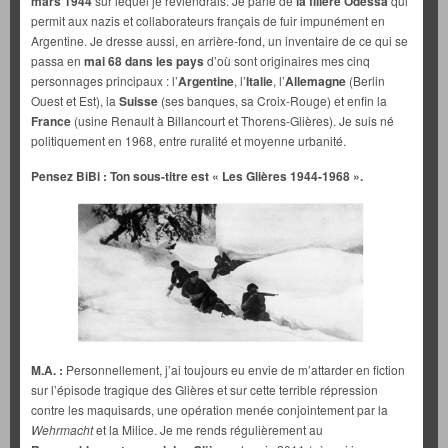
mars 1944
sur lequel je reviendrais. Je parle de
la filière Odessa
qui
permit aux nazis et collaborateurs français de fuir impunément en
Argentine. Je dresse aussi, en arrière-fond, un inventaire de ce qui se
passa en
mai 68
dans les pays
d’où sont originaires mes cinq
personnages principaux : l’
Argentine
, l’
Italie
, l’
Allemagne
(Berlin
Ouest et Est), la
Suisse
(ses banques, sa Croix-Rouge) et enfin la
France
(usine Renault à Billancourt et Thorens-Glières). Je suis né
politiquement en 1968, entre ruralité et moyenne urbanité.
Pensez BiBi : Ton sous-titre est « Les Glières 1944-1968 ».
M.A. :
Personnellement, j’ai toujours eu envie de m’attarder en fiction
sur l’épisode tragique des Glières et sur cette terrible répression
contre les maquisards, une opération menée conjointement par la
Wehrmacht
et la Milice. Je me rends régulièrement au