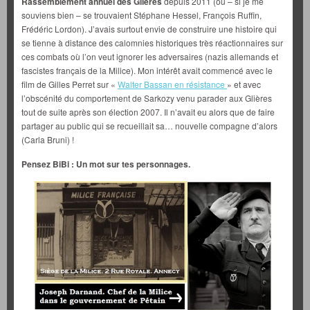
Rassemblement annuel des Glières
depuis 2011 (où – si je me
souviens bien – se trouvaient Stéphane Hessel, François Ruffin,
Frédéric Lordon). J’avais surtout envie de construire une histoire qui
se tienne à distance des calomnies historiques très réactionnaires sur
ces combats où l’on veut ignorer les adversaires (nazis allemands et
fascistes français de la Milice). Mon intérêt avait commencé avec le
film de Gilles Perret sur «
Walter Bassan en résistance
» et avec
l’obscénité du comportement de Sarkozy venu parader aux Glières
tout de suite après son élection 2007. Il n’avait eu alors que de faire
partager au public qui se recueillait sa… nouvelle compagne d’alors
(Carla Bruni) !
Pensez BiBi :
Un mot sur tes personnages.