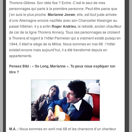
Thorens-Glières. Son idée fixe ? Ecrire. C’est le seul de mes
personnages qui parle à la première personne. Peut-être parce que
j’en suis le plus proche.
Marianne
Jeewe
, elle, est tout juste arrivée
d’une Allemagne encore nazifiée avec son Chancelier Kiesinger au
passé hitlérien. Il y a enfin
Roger Andrieu
, le retraité, ancien chauffeur
de car de la ligne Thorens Annecy. Tous ces personnages se croisent
à Thorens et logent à l’hôtel Parmelan qui a vraiment existé puisqu’en
1944, il était le siège de la Milice. Nous sommes en mai 68 : l’hôtel
existait encore mais aujourd’hui, il a été transformé depuis en
appartements.
Pensez Bibi : « So Long, Marianne ». Tu peux nous expliquer ton
titre ?
M.A. :
Nous sommes en avril-mai 68 et les chansons d’un chanteur