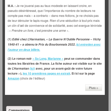
M.A. :
Je ne jouerai pas au faux-modeste en laissant croire, en
pseudo-désintéressé, que l’importance du nombre de lecteurs ne
compte pas mais – a contrario – dans mes fictions, je ne choisis pas
de leur dérouler le tapis rouge. Rien d’une séduction à tout prix mais
un clin d’œil de connivence et de solidarité, avec cet exergue léniniste
:
« Prendre un livre, c’est prendre une arme »
.
(1)
Edité chez L’Harmattan, « La Guerre N’Oublie Personne – Vichy
1940-41 » a obtenu le Prix du Bourbonnais 2022.
Ici entretien avec
l’auteur en deux billets.
(2) Le roman noir
« So Long, Marianne »
peut se commander dans
toutes les librairies de France. La fiche auteur est visible sur le site
de L’Harmattan
(ici)
avec, pour un avant-goût de votre future
lecture :-),
les 10 premières pages en extrait
.
Et ici sur la page
Amazon
(choix de l’éditeur)
Plus>>
Commentaires