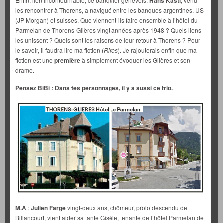
Enfin, lien incontournable, ce banquier genevois,
Hans Kastl
, venu
les rencontrer à Thorens, a navigué entre les banques argentines, US
(JP Morgan) et suisses. Que viennent-ils faire ensemble à l’hôtel du
Parmelan de Thorens-Glières vingt années après 1948 ? Quels liens
les unissent ? Quels sont les raisons de leur retour à Thorens ? Pour
le savoir, il faudra lire ma fiction (
Rires
). Je rajouterais enfin que ma
fiction est une
première
à simplement évoquer les Glières et son
drame.
Pensez BiBi : Dans tes personnages, il y a aussi ce trio.
M.A
:
Julien Farge
vingt-deux ans, chômeur, prolo descendu de
Billancourt, vient aider sa tante Gisèle, tenante de l’hôtel Parmelan de